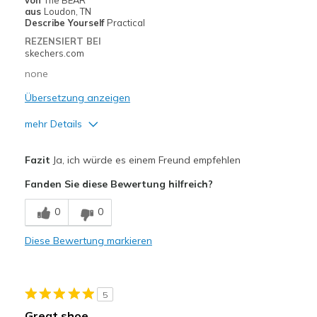
von
The BEAR
aus
Loudon, TN
Describe Yourself
Practical
REZENSIERT BEI
skechers.com
none
Übersetzung anzeigen
mehr Details
Vorteile
Fazit
Ja, ich würde es einem Freund empfehlen
Attractive Design
Fanden Sie diese Bewertung hilfreich?
Comfortable
0
0
Geeignete Verwendung
Diese Bewertung markieren
Casual Wear
Going Out
5
Width
Feels true to width
Great shoe