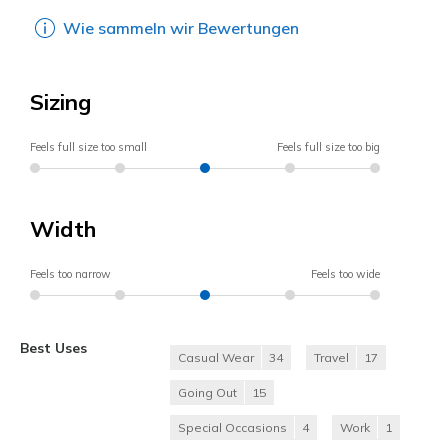
Wie sammeln wir Bewertungen
Sizing
Feels full size too small
Feels full size too big
Width
Feels too narrow
Feels too wide
Best Uses
Casual Wear
34
Travel
17
Going Out
15
Special Occasions
4
Work
1