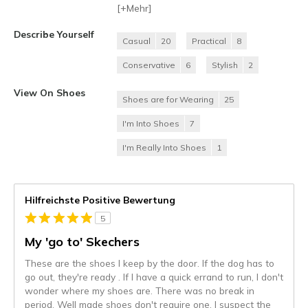
[+
Mehr
]
Describe Yourself
Casual
20
Practical
8
Conservative
6
Stylish
2
View On Shoes
Shoes are for Wearing
25
I'm Into Shoes
7
I'm Really Into Shoes
1
Hilfreichste Positive Bewertung
5
My 'go to' Skechers
These are the shoes I keep by the door. If the dog has to
go out, they're ready . If I have a quick errand to run, I don't
wonder where my shoes are. There was no break in
period. Well made shoes don't require one. I suspect the