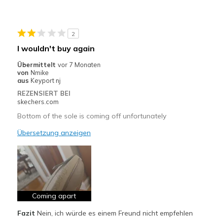
Geeignete Verwendung
Casual Wear
2
Width
Feels too narrow
I wouldn't buy again
Sizing
Feels half size too small
Übermittelt
vor 7 Monaten
View On Shoes
Shoes are for Wearing
von
Nmike
aus
Keyport nj
REZENSIERT BEI
skechers.com
Bottom of the sole is coming off unfortunately
Übersetzung anzeigen
Coming apart
Fazit
Nein, ich würde es einem Freund nicht empfehlen