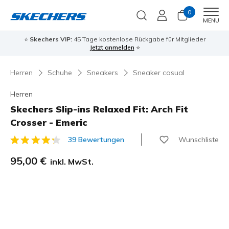
0
Men
MENU
⭐
Skechers VIP:
45 Tage kostenlose Rückgabe für Mitglieder
Jetzt anmelden
⭐
Herren
Schuhe
Sneakers
Sneaker casual
Herren
Skechers Slip-ins Relaxed Fit: Arch Fit
Crosser - Emeric
Wunschliste
39 Bewertungen
5 von 5 Kundenbewertungen
95,00 €
inkl. MwSt.