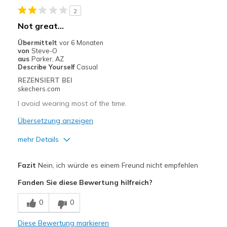
Geeignete Verwendung
2
Casual Wear
Not great…
Going Out
Übermittelt
vor 6 Monaten
von
Steve-O
Special Occasions
aus
Parker, AZ
Describe Yourself
Casual
Travel
REZENSIERT BEI
skechers.com
Width
Feels true to width
I avoid wearing most of the time.
Sizing
Feels half size too small
Übersetzung anzeigen
View On Shoes
I'm Into Shoes
mehr Details
Vorteile
Fazit
Nein, ich würde es einem Freund nicht empfehlen
Attractive Design
Fanden Sie diese Bewertung hilfreich?
Nachteile
0
0
Poor Cushioning
Diese Bewertung markieren