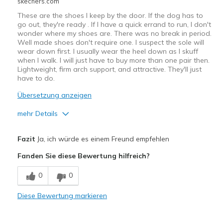
skechers.com
These are the shoes I keep by the door. If the dog has to
go out, they're ready . If I have a quick errand to run, I don't
wonder where my shoes are. There was no break in period.
Well made shoes don't require one. I suspect the sole will
wear down first. I usually wear the heel down as I skuff
when I walk. I will just have to buy more than one pair then.
Lightweight, firm arch support, and attractive. They'll just
have to do.
Übersetzung anzeigen
mehr Details
Vorteile
Fazit
Ja, ich würde es einem Freund empfehlen
Attractive Design
Fanden Sie diese Bewertung hilfreich?
Breathe Well
0
0
Comfortable
Diese Bewertung markieren
Stylish