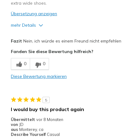
extra wide shoes.
Übersetzung anzeigen
mehr Details
Vorteile
Fazit
Nein, ich würde es einem Freund nicht empfehlen
Attractive Design
Fanden Sie diese Bewertung hilfreich?
Durable
0
0
Stylish
Diese Bewertung markieren
Geeignete Verwendung
Casual Wear
5
Going Out
I would buy this product again
Special Occasions
Übermittelt
vor 8 Monaten
von
JD
Travel
aus
Monterey, ca
Describe Yourself
Casual