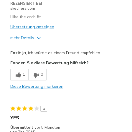
Width
Feels too narrow
REZENSIERT BEI
skechers.com
Sizing
Feels true to size
View On Shoes
Shoes are for Wearing
I like the arch fit
Übersetzung anzeigen
mehr Details
Vorteile
Fazit
Ja, ich würde es einem Freund empfehlen
Attractive Design
Fanden Sie diese Bewertung hilfreich?
Comfortable
1
0
Geeignete Verwendung
Diese Bewertung markieren
Casual Wear
Work
4
Width
Feels true to width
YES
Sizing
Feels true to size
Übermittelt
vor 8 Monaten
View On Shoes
I'm Into Shoes