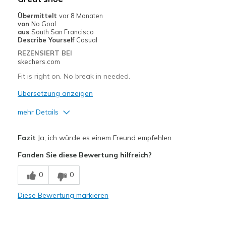
Sizing
Feels true to size
Übermittelt
vor 8 Monaten
View On Shoes
Shoes are for Wearing
von
No Goal
aus
South San Francisco
Describe Yourself
Casual
REZENSIERT BEI
skechers.com
Fit is right on. No break in needed.
Übersetzung anzeigen
mehr Details
Vorteile
Fazit
Ja, ich würde es einem Freund empfehlen
Comfortable
Fanden Sie diese Bewertung hilfreich?
Geeignete Verwendung
0
0
Casual Wear
Diese Bewertung markieren
Travel
Width
Feels true to width