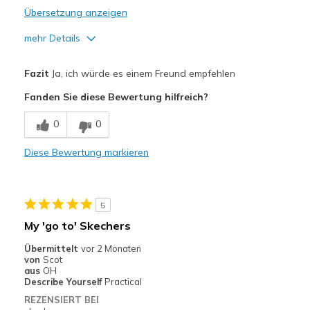
Übersetzung anzeigen
mehr Details
Vorteile
Fazit
Ja, ich würde es einem Freund empfehlen
Attractive Design
Fanden Sie diese Bewertung hilfreich?
Breathe Well
0
0
Comfortable
Diese Bewertung markieren
Durable
Geeignete Verwendung
5
Casual Wear
My 'go to' Skechers
Width
Feels true to width
Übermittelt
vor 2 Monaten
von
Scot
Sizing
Feels true to size
aus
OH
View On Shoes
Shoes are for Wearing
Describe Yourself
Practical
REZENSIERT BEI