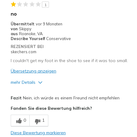
1
Sizing
Feels true to size
no
View On Shoes
Shoes are for Wearing
Übermittelt
vor 9 Monaten
von
Skippy
aus
Roanoke, VA.
Describe Yourself
Conservative
REZENSIERT BEI
skechers.com
I couldn't get my foot in the shoe to see if it was too small.
Übersetzung anzeigen
mehr Details
Width
Feels too narrow
Fazit
Nein, ich würde es einem Freund nicht empfehlen
Sizing
Feels full size too small
Fanden Sie diese Bewertung hilfreich?
0
1
Diese Bewertung markieren