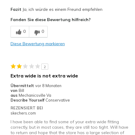
Vorteile
Fazit
Ja, ich würde es einem Freund empfehlen
Attractive Design
Fanden Sie diese Bewertung hilfreich?
Comfortable
0
0
Geeignete Verwendung
Diese Bewertung markieren
Casual Wear
Travel
2
Width
Feels true to width
Extra wide is not extra wide
Sizing
Feels true to size
Übermittelt
vor 8 Monaten
View On Shoes
Shoes are for Wearing
von
Bill
aus
Mechanicsville Va
Describe Yourself
Conservative
REZENSIERT BEI
skechers.com
I have been able to find some of your extra wide fitting
correctly, but in most cases, they are still too tight. Will have
to return and hope that the store has a large selection of