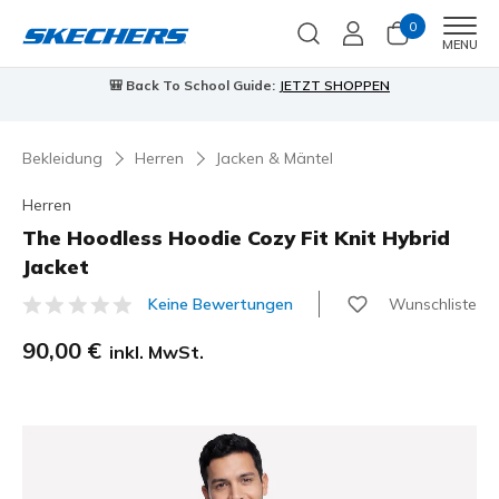
0
Men
MENU
🎒 Back To School Guide:
JETZT SHOPPEN
Bekleidung
Herren
Jacken & Mäntel
Herren
The Hoodless Hoodie Cozy Fit Knit Hybrid
Jacket
Wunschliste
Keine Bewertungen
4 von 5 Kundenbewertungen
90,00 €
inkl. MwSt.