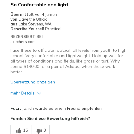
So Confortable and light
Übermittelt
vor 4 Jahren
von
Dave the Official
aus
Lake Stevens, WA
Describe Yourself
Practical
REZENSIERT BEI
skechers.com
I use these to officiate football, all levels from youth to high
school. Very confortable and lightweight. Hold up well for
all types of conditions and fields, like grass or turf. Why
spend $140.00 for a pair of Adidas, when these work
better.
Übersetzung anzeigen
mehr Details
Vorteile
Fazit
Ja, ich würde es einem Freund empfehlen
Comfortable
Fanden Sie diese Bewertung hilfreich?
Durable
16
3