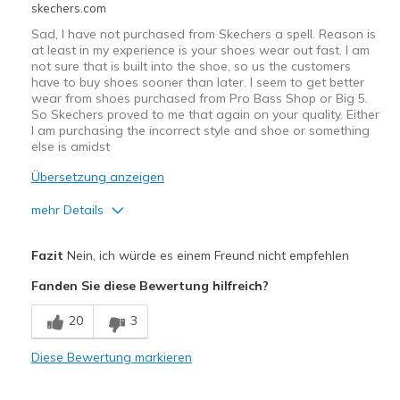
skechers.com
Sad, I have not purchased from Skechers a spell. Reason is
at least in my experience is your shoes wear out fast. I am
not sure that is built into the shoe, so us the customers
have to buy shoes sooner than later. I seem to get better
wear from shoes purchased from Pro Bass Shop or Big 5.
So Skechers proved to me that again on your quality. Either
I am purchasing the incorrect style and shoe or something
else is amidst
Übersetzung anzeigen
mehr Details
Vorteile
Fazit
Nein, ich würde es einem Freund nicht empfehlen
Attractive Design
Fanden Sie diese Bewertung hilfreich?
Nachteile
20
3
Poor Cushioning
Diese Bewertung markieren
Poor Quality