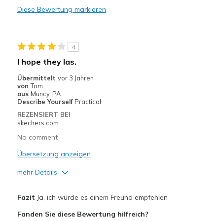
Diese Bewertung markieren
Stylish
Geeignete Verwendung
4
Casual Wear
I hope they las.
Width
Feels true to width
Übermittelt
vor 3 Jahren
von
Tom
Sizing
Feels true to size
aus
Muncy, PA
View On Shoes
Shoes are for Wearing
Describe Yourself
Practical
REZENSIERT BEI
skechers.com
No comment
Übersetzung anzeigen
mehr Details
Vorteile
Fazit
Ja, ich würde es einem Freund empfehlen
Attractive Design
Fanden Sie diese Bewertung hilfreich?