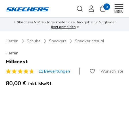
0
Men
MENU
⭐
Skechers VIP:
45 Tage kostenlose Rückgabe für Mitglieder
Jetzt anmelden
⭐
Herren
Schuhe
Sneakers
Sneaker casual
Herren
Hillcrest
Wunschliste
11 Bewertungen
3,1 von 5 Kundenbewertungen
80,00 €
inkl. MwSt.