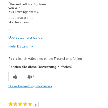
Casual Wear
Übermittelt
vor 4 Jahren
von
A P
Going Out
aus
Framingham MA
REZENSIERT BEI
Travel
skechers.com
na
Width
Feels true to width
Sizing
Feels true to size
Übersetzung anzeigen
View On Shoes
I'm Really Into Shoes
mehr Details
Vorteile
Fazit
Ja, ich würde es einem Freund empfehlen
Comfortable
Fanden Sie diese Bewertung hilfreich?
Width
Feels true to width
3
6
Sizing
Feels true to size
Diese Bewertung markieren
5