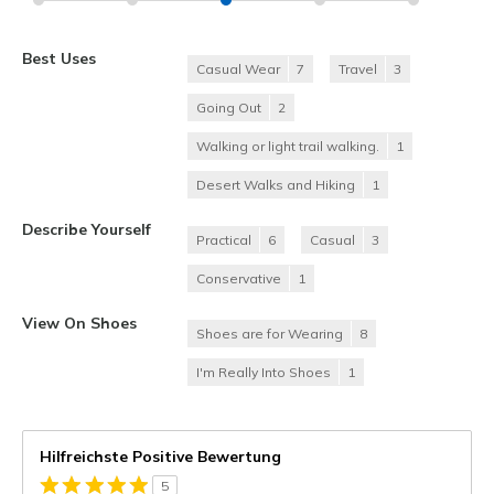
Best Uses
Casual Wear
7
Travel
3
Going Out
2
Walking or light trail walking.
1
Desert Walks and Hiking
1
Describe Yourself
Practical
6
Casual
3
Conservative
1
View On Shoes
Shoes are for Wearing
8
I'm Really Into Shoes
1
Hilfreichste Positive Bewertung
5