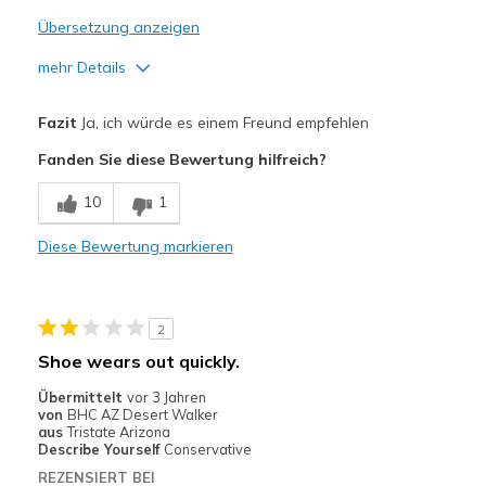
Übersetzung anzeigen
mehr Details
Vorteile
Fazit
Ja, ich würde es einem Freund empfehlen
Comfortable
Fanden Sie diese Bewertung hilfreich?
Durable
10
1
Geeignete Verwendung
Diese Bewertung markieren
Walking or light trail walking.
Width
Feels true to width
2
Sizing
Feels true to size
Shoe wears out quickly.
Übermittelt
vor 3 Jahren
von
BHC AZ Desert Walker
aus
Tristate Arizona
Describe Yourself
Conservative
REZENSIERT BEI