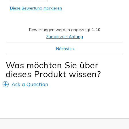
Width
Feels too narrow
Diese Bewertung markieren
Sizing
Feels half size too small
View On Shoes
Shoes are for Wearing
Bewertungen werden angezeigt
1-10
Zurück zum Anfang
Nächste
»
Was möchten Sie über
dieses Produkt wissen?
Ask a Question