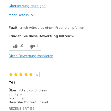
Übersetzung anzeigen
mehr Details
Vorteile
Fazit
Ja, ich würde es einem Freund empfehlen
Attractive Design
Fanden Sie diese Bewertung hilfreich?
Comfortable
10
1
Stylish
Diese Bewertung markieren
Geeignete Verwendung
Casual Wear
5
Width
Feels true to width
Yes,
Sizing
Feels true to size
Übermittelt
vor 3 Jahren
View On Shoes
Shoes are for Wearing
von
Lynn
aus
Corry pa
Describe Yourself
Casual
REZENSIERT BEI