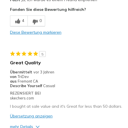
Comfortable
Fanden Sie diese Bewertung hilfreich?
Durable
4
0
Stylish
Diese Bewertung markieren
Nachteile
Need Break In
5
Geeignete Verwendung
Great Quality
Casual Wear
Übermittelt
vor 3 Jahren
von
TriDev
Width
Feels too narrow
aus
Fremont CA
Describe Yourself
Casual
Sizing
Feels true to size
REZENSIERT BEI
View On Shoes
Shoes are for Wearing
skechers.com
I bought at sale value and it's Great for less than 50 dollars.
Übersetzung anzeigen
mehr Details