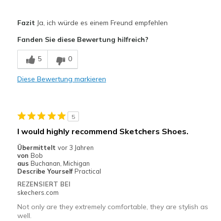
Vorteile
Fazit
Ja, ich würde es einem Freund empfehlen
Comfortable
Fanden Sie diese Bewertung hilfreich?
Durable
5
0
Geeignete Verwendung
Diese Bewertung markieren
Casual Wear
Going Out
5
Travel
I would highly recommend Sketchers Shoes.
Width
Feels true to width
Übermittelt
vor 3 Jahren
von
Bob
Sizing
Feels true to size
aus
Buchanan, Michigan
View On Shoes
Shoes are for Wearing
Describe Yourself
Practical
REZENSIERT BEI
skechers.com
Not only are they extremely comfortable, they are stylish as
well.