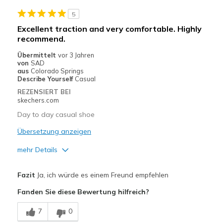
Wear Out Quickly
5
Geeignete Verwendung
Excellent traction and very comfortable. Highly
Desert Walks and Hiking
recommend.
Übermittelt
vor 3 Jahren
Width
Feels true to width
von
SAD
Sizing
aus
Colorado Springs
Feels true to size
Describe Yourself
Casual
View On Shoes
Shoes are for Wearing
REZENSIERT BEI
skechers.com
Day to day casual shoe
Übersetzung anzeigen
mehr Details
Vorteile
Fazit
Ja, ich würde es einem Freund empfehlen
Attractive Design
Fanden Sie diese Bewertung hilfreich?
Comfortable
7
0
Durable