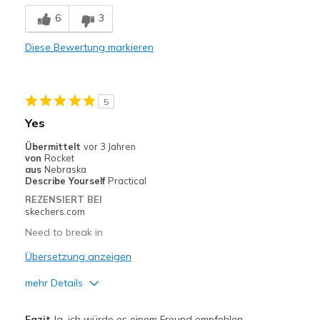
Breathe Well
6
3
Comfortable
Diese Bewertung markieren
Geeignete Verwendung
Casual Wear
5
Width
Feels true to width
Yes
Sizing
Feels true to size
Übermittelt
vor 3 Jahren
View On Shoes
Shoes are for Wearing
von
Rocket
aus
Nebraska
Describe Yourself
Practical
REZENSIERT BEI
skechers.com
Need to break in
Übersetzung anzeigen
mehr Details
Vorteile
Fazit
Ja, ich würde es einem Freund empfehlen