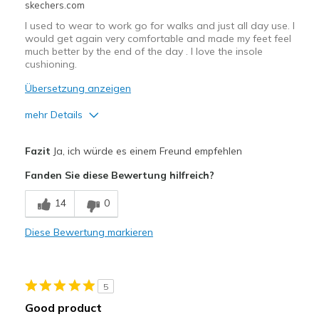
skechers.com
I used to wear to work go for walks and just all day use. I
would get again very comfortable and made my feet feel
much better by the end of the day . I love the insole
cushioning.
Übersetzung anzeigen
mehr Details
Vorteile
Fazit
Ja, ich würde es einem Freund empfehlen
Attractive Design
Fanden Sie diese Bewertung hilfreich?
Breathe Well
14
0
Comfortable
Diese Bewertung markieren
Durable
Stylish
5
Geeignete Verwendung
Good product