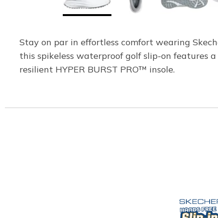
Stay on par in effortless comfort wearing Skec
this spikeless waterproof golf slip-on features
resilient HYPER BURST PRO™ insole.