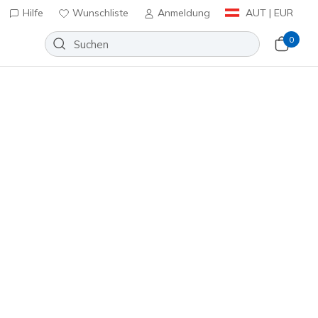
Hilfe
Wunschliste
Anmeldung
AUT | EUR
0
n
⭐
Slip-ins Golf Waterproof: Flow SI
t
Wunschliste
6 Bewertungen
nbewertungen
€
inkl. MwSt.