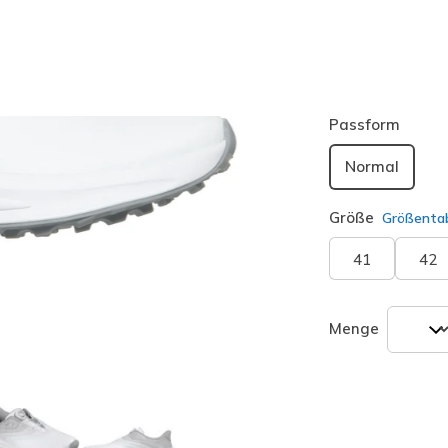
Farbe
Weiss
(#
ausgewäh
Passform
Normal
Größe
Größentab
41
42
Menge