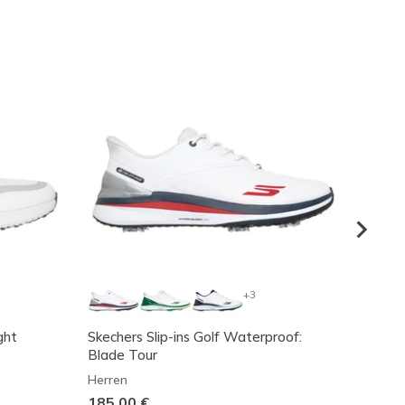
+3
ght
Skechers Slip-ins Golf Waterproof:
Skeche
Blade Tour
Presti
Herren
Herren
185,00 €
165,0