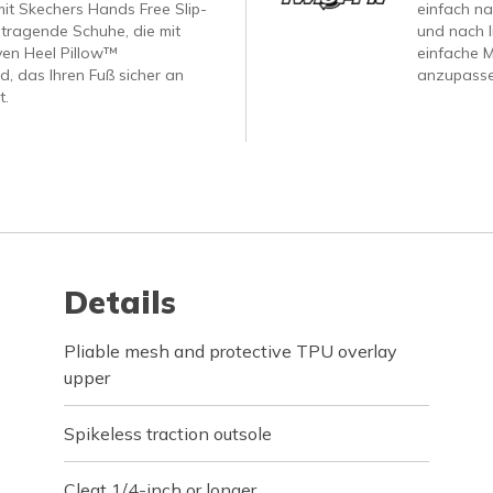
it Skechers Hands Free Slip-
einfach na
 tragende Schuhe, die mit
und nach l
ven Heel Pillow™
einfache M
d, das Ihren Fuß sicher an
anzupasse
t.
Details
Pliable mesh and protective TPU overlay
upper
Spikeless traction outsole
Cleat 1/4-inch or longer