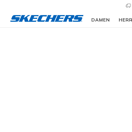
DAMEN
HER
⭐
Herren
Schuhe
Sneakers
Sneaker sportlich