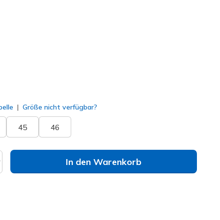
214149
WHT
)
lt
elle
Größe nicht verfügbar?
45
46
In den Warenkorb