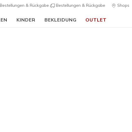
Bestellungen & Rückgabe
Bestellungen & Rückgabe
Shops
REN
KINDER
BEKLEIDUNG
OUTLET
Skechers VIP:
45 Tage kostenlose Rückgabe für Mitglieder
Jetzt anmelde
Herren
Waterproof
Skechers 
- Twist-Fi
2
5 von 5 Kunde
145,00 