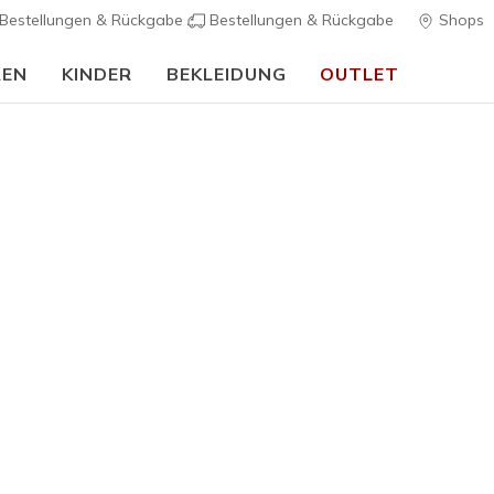
Bestellungen & Rückgabe
Bestellungen & Rückgabe
Shops
REN
KINDER
BEKLEIDUNG
OUTLET
🎒 Back To School Guide:
JETZT SHOPPEN
Jungen
GO RUN El
2
5 von 5 Kunde
45,00 €
Farbe
Schwarz