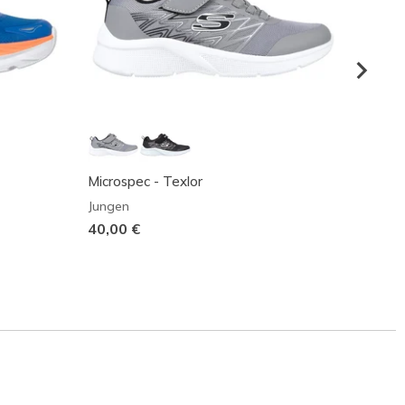
Microspec - Texlor
Micros
Jungen
Junge
40,00 €
40,00