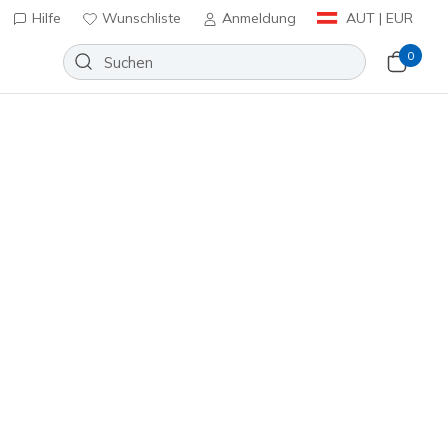
Hilfe
Wunschliste
Anmeldung
AUT | EUR
0
evate - Astonishing Speed
Wunschliste
 Bewertungen
nbewertungen
inkl. MwSt.
(#
403985L
BBK
)