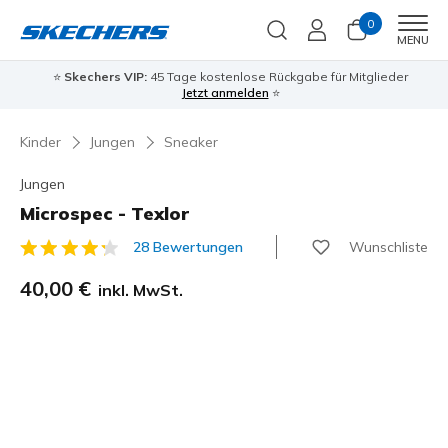
0
Men
MENU
⭐
Skechers VIP:
45 Tage kostenlose Rückgabe für Mitglieder
Jetzt anmelden
⭐
Kinder
Jungen
Sneaker
Jungen
Microspec - Texlor
Wunschliste
28 Bewertungen
4,6 von 5 Kundenbewertungen
40,00 €
inkl. MwSt.