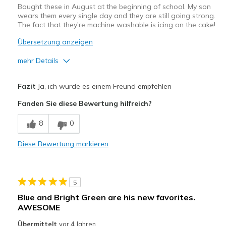
Bought these in August at the beginning of school. My son
wears them every single day and they are still going strong.
The fact that they're machine washable is icing on the cake!
Übersetzung anzeigen
mehr Details
Vorteile
Fazit
Ja, ich würde es einem Freund empfehlen
Durable
Fanden Sie diese Bewertung hilfreich?
Geeignete Verwendung
8
0
Casual Wear
Diese Bewertung markieren
Width
Feels true to width
Sizing
Feels true to size
View On Shoes
Shoes are for Wearing
5
Blue and Bright Green are his new favorites.
AWESOME
Übermittelt
vor 4 Jahren