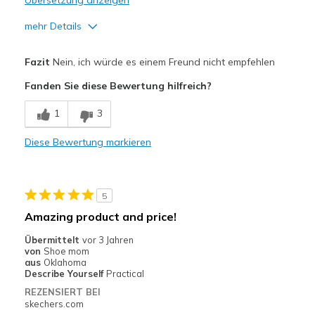
Übersetzung anzeigen
Width
Feels true to width
Sizing
Feels true to size
mehr Details
View On Shoes
Shoes are for Wearing
Width
Feels too wide
Fazit
Nein, ich würde es einem Freund nicht empfehlen
Sizing
Feels half size too big
Fanden Sie diese Bewertung hilfreich?
1
3
Diese Bewertung markieren
5
Amazing product and price!
Übermittelt
vor 3 Jahren
von
Shoe mom
aus
Oklahoma
Describe Yourself
Practical
REZENSIERT BEI
skechers.com