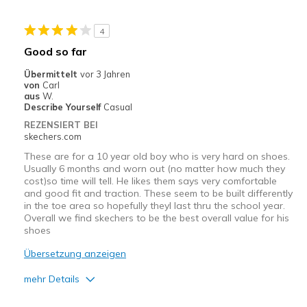
Geeignete Verwendung
4
Casual Wear
Good so far
Width
Feels too narrow
Übermittelt
vor 3 Jahren
Sizing
Feels half size too small
von
Carl
aus
W.
Describe Yourself
Casual
REZENSIERT BEI
skechers.com
These are for a 10 year old boy who is very hard on shoes.
Usually 6 months and worn out (no matter how much they
cost)so time will tell. He likes them says very comfortable
and good fit and traction. These seem to be built differently
in the toe area so hopefully theyl last thru the school year.
Overall we find skechers to be the best overall value for his
shoes
Übersetzung anzeigen
mehr Details
Vorteile