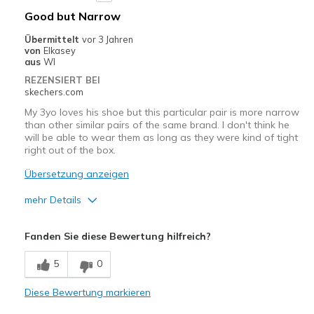
Width
Feels true to width
Good but Narrow
Sizing
Feels true to size
Übermittelt
vor 3 Jahren
View On Shoes
Shoes are for Wearing
von
Elkasey
aus
WI
REZENSIERT BEI
skechers.com
My 3yo loves his shoe but this particular pair is more narrow
than other similar pairs of the same brand. I don't think he
will be able to wear them as long as they were kind of tight
right out of the box.
Übersetzung anzeigen
mehr Details
Vorteile
Fanden Sie diese Bewertung hilfreich?
Attractive Design
5
0
Comfortable
Diese Bewertung markieren
Stylish