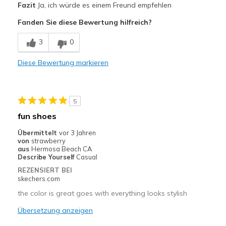
Fazit
Ja, ich würde es einem Freund empfehlen
Attractive Design
Fanden Sie diese Bewertung hilfreich?
Comfortable
3
0
Geeignete Verwendung
Diese Bewertung markieren
Casual Wear
Width
Feels true to width
5
Sizing
Feels true to size
fun shoes
View On Shoes
Shoes are for Wearing
Übermittelt
vor 3 Jahren
von
strawberry
aus
Hermosa Beach CA
Describe Yourself
Casual
REZENSIERT BEI
skechers.com
the color is great goes with everything looks stylish
Übersetzung anzeigen