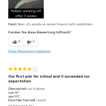
Nachteile
Rubber wearing off
Wear Out Quickly
after 3 weeks
Fazit
Nein, ich würde es einem Freund nicht empfehlen
Geeignete Verwendung
Fanden Sie diese Bewertung hilfreich?
Casual Wear
0
0
Width
Feels true to width
Sizing
Feels true to size
Diese Bewertung markieren
View On Shoes
Shoes are for Wearing
5
Our first pair for school and it exceeded our
expectation
Übermittelt
vor 4 Jahren
von
AP
aus
NYC
Describe Yourself
Casual