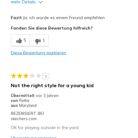
mehr Details
Vorteile
Fazit
Ja, ich würde es einem Freund empfehlen
Attractive Design
Fanden Sie diese Bewertung hilfreich?
Breathe Well
5
1
Comfortable
Diese Bewertung markieren
Durable
Stylish
3
Geeignete Verwendung
Not the right style for a young kid
Casual Wear
Übermittelt
vor 3 Jahren
von
Retta
Going Out
aus
Maryland
REZENSIERT BEI
Special Occasions
skechers.com
Travel
OK for playing outside in the yard