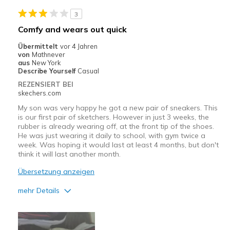
Going Out
3
Travel
Comfy and wears out quick
Width
Feels true to width
Übermittelt
vor 4 Jahren
von
Mathnever
Sizing
Feels true to size
aus
New York
Describe Yourself
Casual
REZENSIERT BEI
skechers.com
My son was very happy he got a new pair of sneakers. This
is our first pair of sketchers. However in just 3 weeks, the
rubber is already wearing off, at the front tip of the shoes.
He was just wearing it daily to school, with gym twice a
week. Was hoping it would last at least 4 months, but don't
think it will last another month.
Übersetzung anzeigen
mehr Details
Vorteile
Comfortable