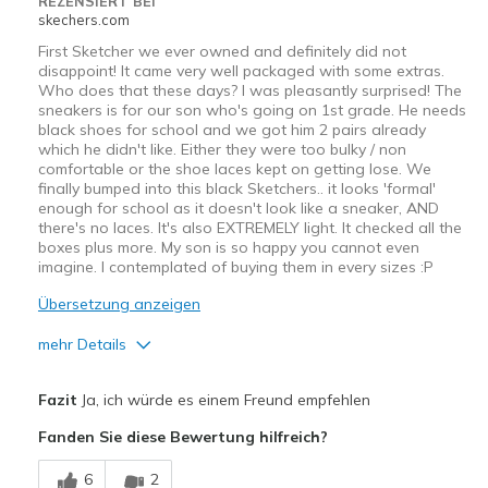
REZENSIERT BEI
skechers.com
First Sketcher we ever owned and definitely did not
disappoint! It came very well packaged with some extras.
Who does that these days? I was pleasantly surprised! The
sneakers is for our son who's going on 1st grade. He needs
black shoes for school and we got him 2 pairs already
which he didn't like. Either they were too bulky / non
comfortable or the shoe laces kept on getting lose. We
finally bumped into this black Sketchers.. it looks 'formal'
enough for school as it doesn't look like a sneaker, AND
there's no laces. It's also EXTREMELY light. It checked all the
boxes plus more. My son is so happy you cannot even
imagine. I contemplated of buying them in every sizes :P
Übersetzung anzeigen
mehr Details
Vorteile
Fazit
Ja, ich würde es einem Freund empfehlen
Comfortable
Fanden Sie diese Bewertung hilfreich?
Geeignete Verwendung
6
2