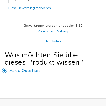
School with uniform
Diese Bewertung markieren
Width
Feels true to width
Sizing
Feels true to size
View On Shoes
Shoes are for Wearing
Bewertungen werden angezeigt
1-10
Zurück zum Anfang
Nächste
»
Was möchten Sie über
dieses Produkt wissen?
Ask a Question