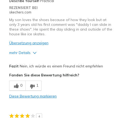
Describe Yourself
Practical
REZENSIERT BEI
skechers.com
My son loves the shoes because of how they look but at
only 3 years old his first comment was "daddy I can slide in
these shoes". He spent the day sliding in and outside of the
house like ice skates.
Übersetzung anzeigen
mehr Details
Vorteile
Fazit
Nein, ich würde es einem Freund nicht empfehlen
Attractive Design
Fanden Sie diese Bewertung hilfreich?
Nachteile
0
1
The sole has no grip
Diese Bewertung markieren
Geeignete Verwendung
N/A
4