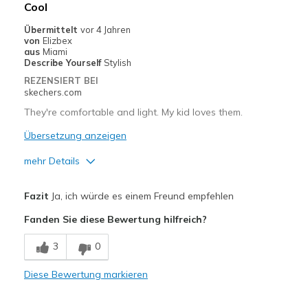
Geeignete Verwendung
Cool
Casual Wear
Übermittelt
vor 4 Jahren
von
Elizbex
Going Out
aus
Miami
Describe Yourself
Stylish
Width
Feels true to width
REZENSIERT BEI
skechers.com
Sizing
Feels true to size
View On Shoes
Shoes are for Wearing
They're comfortable and light. My kid loves them.
Übersetzung anzeigen
mehr Details
Vorteile
Fazit
Ja, ich würde es einem Freund empfehlen
Comfortable
Fanden Sie diese Bewertung hilfreich?
Stylish
3
0
Geeignete Verwendung
Diese Bewertung markieren
Casual Wear