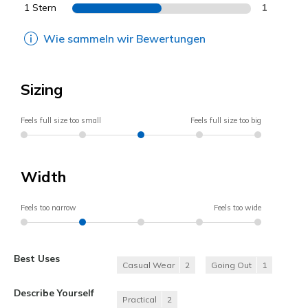
1 Stern
1
Wie sammeln wir Bewertungen
Sizing
Feels full size too small
Feels full size too big
Width
Feels too narrow
Feels too wide
Best Uses
Casual Wear
2
Going Out
1
Describe Yourself
Practical
2