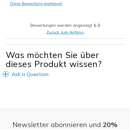
Diese Bewertung markieren
Stiff
Geeignete Verwendung
Bewertungen werden angezeigt
1-2
Casual Wear
Zurück zum Anfang
Width
Feels too narrow
Sizing
Feels half size too small
Was möchten Sie über
View On Shoes
Shoes are for Wearing
dieses Produkt wissen?
Ask a Question
Newsletter abonnieren und
20%