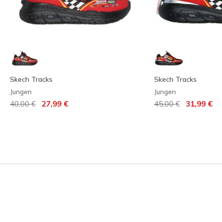
Skech Tracks
Skech Tracks
Jungen
Jungen
Reduziert von
auf
Reduziert von
auf
40,00 €
27,99 €
45,00 €
31,99 €