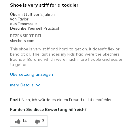
Shoe is very stiff for a toddler
Going Out
Übermittelt
vor 2 Jahren
von
Taylor
Width
Feels true to width
aus
Tennessee
Describe Yourself
Practical
Sizing
Feels true to size
REZENSIERT BEI
View On Shoes
Shoes are for Wearing
skechers.com
This shoe is very stiff and hard to get on. It doesn't flex or
bend at all. The last shoes my kids had were the Skechers
Bounder Baronik, which were much more flexible and easier
to get on.
Übersetzung anzeigen
mehr Details
Vorteile
Fazit
Nein, ich würde es einem Freund nicht empfehlen
Attractive Design
Fanden Sie diese Bewertung hilfreich?
Nachteile
14
3
Need Break In