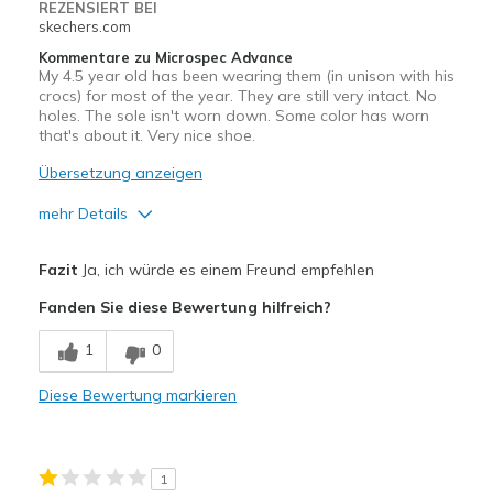
REZENSIERT BEI
skechers.com
Kommentare zu Microspec Advance
My 4.5 year old has been wearing them (in unison with his
crocs) for most of the year. They are still very intact. No
holes. The sole isn't worn down. Some color has worn
that's about it. Very nice shoe.
Übersetzung anzeigen
mehr Details
Vorteile
Fazit
Ja, ich würde es einem Freund empfehlen
Attractive Design
Fanden Sie diese Bewertung hilfreich?
Comfortable
1
0
Durable
Diese Bewertung markieren
Stylish
Geeignete Verwendung
1
Casual Wear