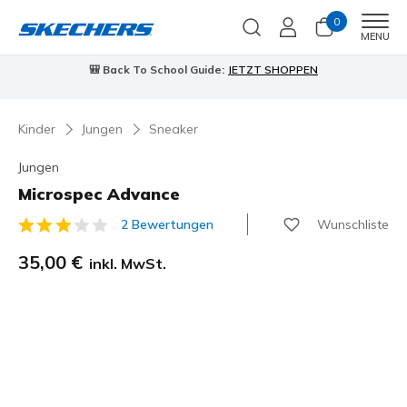
0
Men
MENU
🎒 Back To School Guide:
JETZT SHOPPEN
Kinder
Jungen
Sneaker
Jungen
Microspec Advance
Wunschliste
2 Bewertungen
3,1 von 5 Kundenbewertungen
35,00 €
inkl. MwSt.