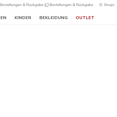
Bestellungen & Rückgabe
Bestellungen & Rückgabe
Shops
REN
KINDER
BEKLEIDUNG
OUTLET
🎒 Back To School Guide:
JETZT SHOPPEN
Kinder
Skechers 
K
3,9 von 5 Kund
50,00 €
Farbe
Schwarz /