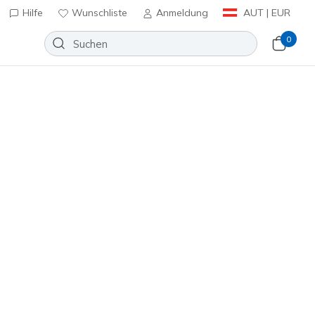
Hilfe
Wunschliste
Anmeldung
AUT | EUR
0
SKX_2 Jr Youth TF
Wunschliste
eine Bewertungen
enbewertungen
inkl. MwSt.
 Blau / Rosa
(#
252165L
BBLP
)