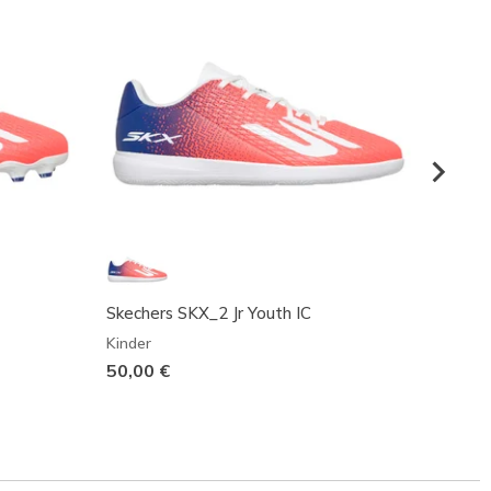
Skechers SKX_2 Jr Youth IC
Skech
Kinder
Kinder
50,00 €
35,99