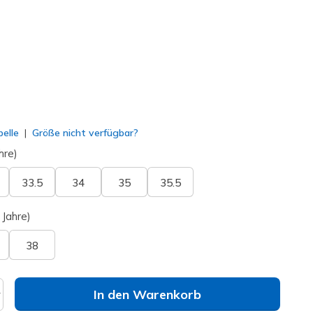
lt
elle
Größe nicht verfügbar?
hre)
33.5
34
35
35.5
 Jahre)
38
In den Warenkorb