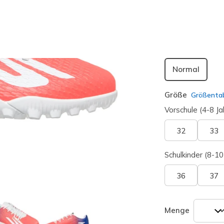
ausgewäh
Passform
Normal
Größe
Größentab
Vorschule (4-8 Ja
32
33
Schulkinder (8-10
36
37
Menge