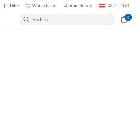
Hilfe
Wunschliste
Anmeldung
AUT | EUR
0
n
⭐
des - Out for Summer
Wunschliste
eine Bewertungen
enbewertungen
inkl. MwSt.
(#
302641L
BBK
)