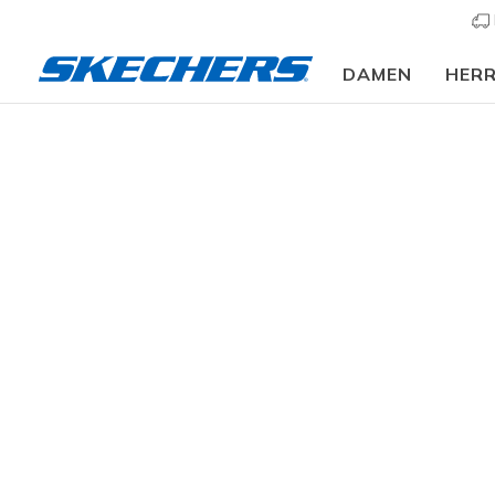
DAMEN
HER
⭐
Kinder
Mädchen
Sneaker