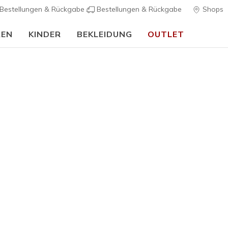
Bestellungen & Rückgabe
Bestellungen & Rückgabe
Shops
REN
KINDER
BEKLEIDUNG
OUTLET
Skechers VIP:
45 Tage kostenlose Rückgabe für Mitglieder
Jetzt anmelde
Mädchen
Microstri
K
4,3 von 5 Kund
40,00 €
Farbe
Schwarz