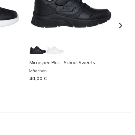
Microspec Plus - School Sweets
Micros
Mädchen
Mädch
40,00 €
40,00