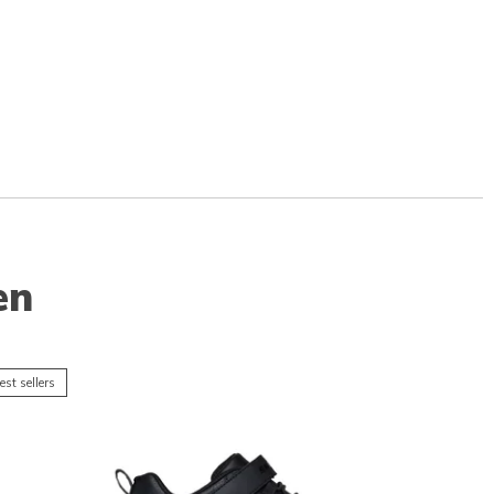
en
est sellers