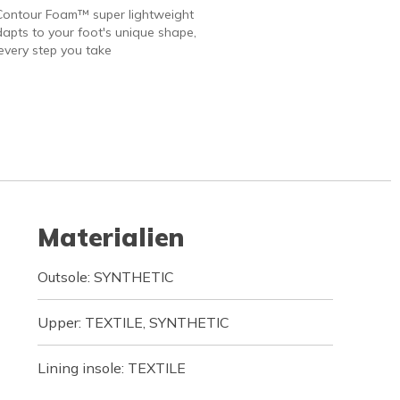
Contour Foam™ super lightweight
apts to your foot's unique shape,
every step you take
Materialien
Outsole: SYNTHETIC
Upper: TEXTILE, SYNTHETIC
Lining insole: TEXTILE