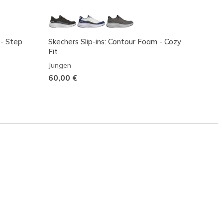
 - Step
Skechers Slip-ins: Contour Foam - Cozy
Skeche
Fit
Mädch
Jungen
45,00
60,00 €