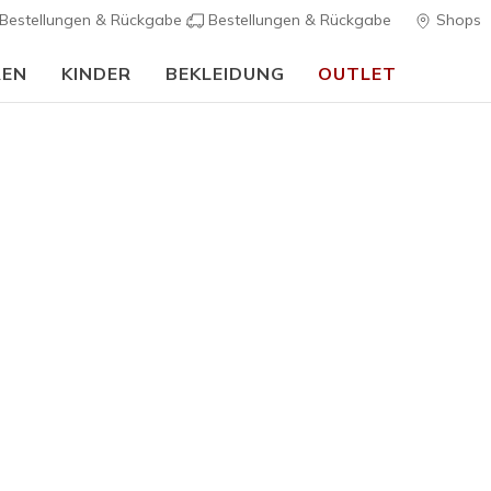
Bestellungen & Rückgabe
Bestellungen & Rückgabe
Shops
REN
KINDER
BEKLEIDUNG
OUTLET
⭐
Skechers VIP:
45 Tage kostenlose Rüc
Mädchen
Skechers 
3
3,2 von 5 Kund
60,00 €
Farbe
Weiss / 