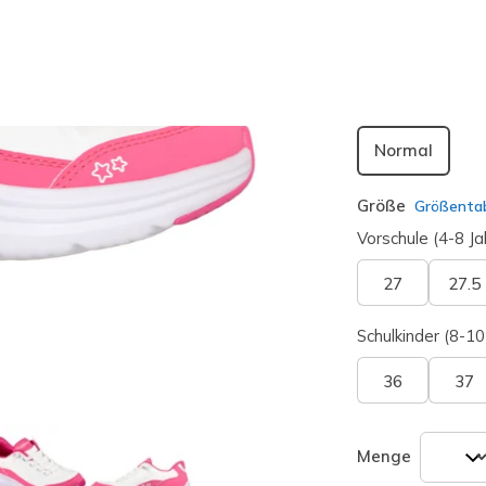
Passform
Normal
Größe
Größentab
Vorschule (4-8 Ja
27
27.5
Schulkinder (8-10
36
37
Menge