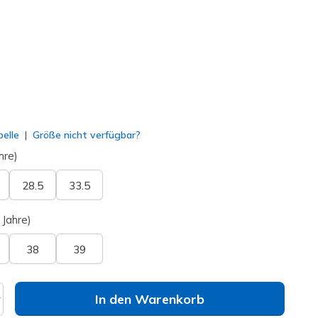
ausgewählt
elle
Größe nicht verfügbar?
hre)
28.5
33.5
 Jahre)
38
39
In den Warenkorb