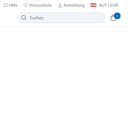
Hilfe
Wunschliste
Anmeldung
AUT | EUR
0
kgabe für Mitglieder
Jetzt anmelden
⭐
Slip-ins: Contour Foam - Cozy Fit
Wunschliste
0 Bewertungen
enbewertungen
inkl. MwSt.
Hot Rosa
(#
303949L
WHPK
)