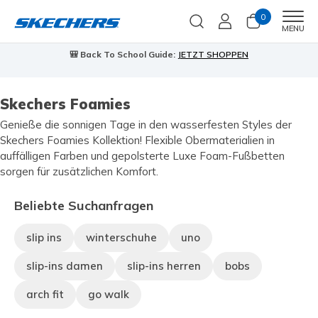
0
Men
MENU
🎒 Back To School Guide:
JETZT SHOPPEN
Skechers Foamies
Genieße die sonnigen Tage in den wasserfesten Styles der
Skechers Foamies Kollektion! Flexible Obermaterialien in
auffälligen Farben und gepolsterte Luxe Foam-Fußbetten
sorgen für zusätzlichen Komfort.
Beliebte Suchanfragen
slip ins
winterschuhe
uno
slip-ins damen
slip-ins herren
bobs
arch fit
go walk