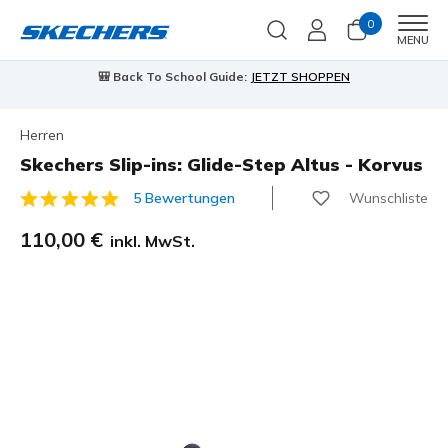
0
Men
MENU
⭐
Skechers VIP:
45 Tage kostenlose Rückgabe für Mitglieder
Jetzt anmelden
⭐
Herren
Skechers Slip-ins: Glide-Step Altus - Korvus
Wunschliste
5 Bewertungen
4,3 von 5 Kundenbewertungen
110,00 €
inkl. MwSt.