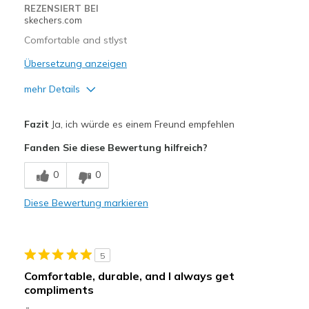
REZENSIERT BEI
skechers.com
Width
Feels true to width
Comfortable and stlyst
Sizing
Feels true to size
View On Shoes
Übersetzung anzeigen
I'm Into Shoes
mehr Details
Vorteile
Fazit
Ja, ich würde es einem Freund empfehlen
Attractive Design
Fanden Sie diese Bewertung hilfreich?
Comfortable
0
0
Stylish
Diese Bewertung markieren
Geeignete Verwendung
Casual Wear
5
Going Out
Comfortable, durable, and I always get
compliments
Width
Feels true to width