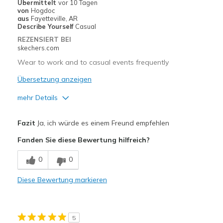
Sizing
Feels true to size
Übermittelt
vor 10 Tagen
von
Hogdoc
View On Shoes
I'm Into Shoes
aus
Fayetteville, AR
Describe Yourself
Casual
REZENSIERT BEI
skechers.com
Wear to work and to casual events frequently
Übersetzung anzeigen
mehr Details
Vorteile
Fazit
Ja, ich würde es einem Freund empfehlen
Attractive Design
Fanden Sie diese Bewertung hilfreich?
Breathe Well
0
0
Comfortable
Diese Bewertung markieren
Durable
Stylish
5