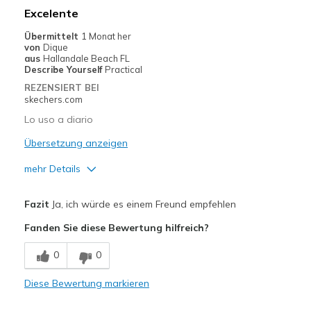
Geeignete Verwendung
Excelente
Casual Wear
Übermittelt
1 Monat her
von
Dique
Going Out
aus
Hallandale Beach FL
Describe Yourself
Practical
Travel
REZENSIERT BEI
skechers.com
Work at clinic
Lo uso a diario
Width
Feels true to width
Übersetzung anzeigen
Sizing
Feels true to size
mehr Details
View On Shoes
I'm Into Shoes
Vorteile
Fazit
Ja, ich würde es einem Freund empfehlen
Comfortable
Fanden Sie diese Bewertung hilfreich?
Stylish
0
0
Geeignete Verwendung
Diese Bewertung markieren
Casual Wear