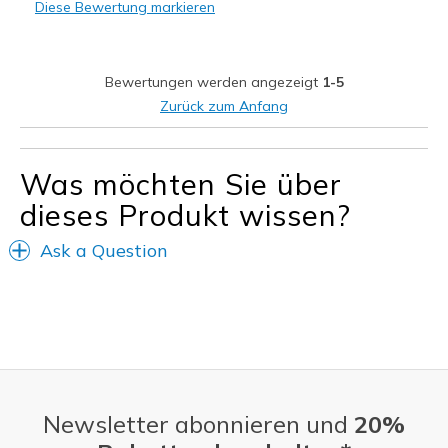
Diese Bewertung markieren
Width
Feels true to width
Sizing
Feels true to size
View On Shoes
Shoes are for Wearing
Bewertungen werden angezeigt
1-5
Zurück zum Anfang
Was möchten Sie über
dieses Produkt wissen?
Ask a Question
Newsletter abonnieren und
20%