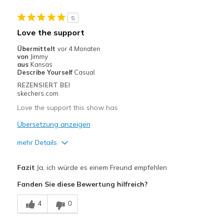
Travel
5
Width
Feels true to width
Love the support
Sizing
Feels true to size
Übermittelt
vor 4 Monaten
View On Shoes
I'm Into Shoes
von
Jimmy
aus
Kansas
Describe Yourself
Casual
REZENSIERT BEI
skechers.com
Love the support this show has
Übersetzung anzeigen
mehr Details
Vorteile
Fazit
Ja, ich würde es einem Freund empfehlen
Attractive Design
Fanden Sie diese Bewertung hilfreich?
Geeignete Verwendung
4
0
Casual Wear