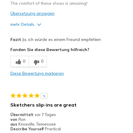
The comfort of these shoes is amazing!
Übersetzung anzeigen
mehr Details
Vorteile
Fazit
Ja, ich würde es einem Freund empfehlen
Attractive Design
Fanden Sie diese Bewertung hilfreich?
Comfortable
0
0
Durable
Diese Bewertung markieren
Stylish
Nachteile
5
No cons
Sketchers slip-ins are great
Geeignete Verwendung
Übermittelt
vor 7 Tagen
von
Ron
Casual Wear
aus
Knoxville, Tennessee
Describe Yourself
Practical
Travel