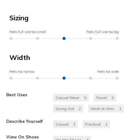
Sizing
Feels full size too small
Feels full size too big
Width
Feels too narrow
Feels too wide
Best Uses
Casual Wear
5
Travel
3
Going Out
2
Work at clinic
1
Describe Yourself
Casual
3
Practical
2
View On Shoes
I'm Into Shoes
4