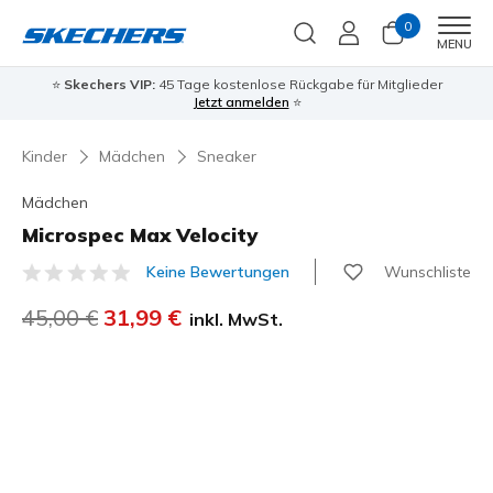
0
Men
MENU
⭐
Skechers VIP:
45 Tage kostenlose Rückgabe für Mitglieder
Jetzt anmelden
⭐
Kinder
Mädchen
Sneaker
Mädchen
Microspec Max Velocity
Wunschliste
Keine Bewertungen
3,4 von 5 Kundenbewertungen
Reduziert von
45,00 €
auf
31,99 €
inkl. MwSt.