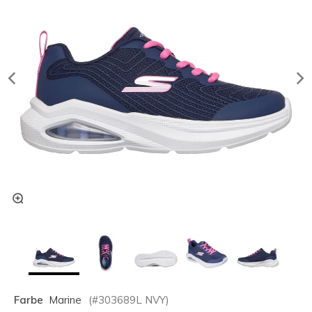
Farbe
Marine
(#
303689L
NVY
)