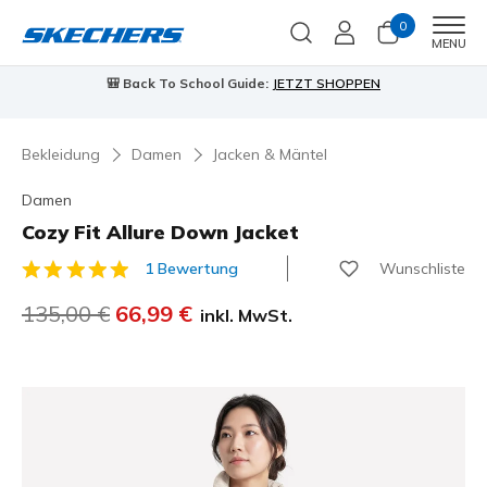
0
Men
MENU
🎒 Back To School Guide:
JETZT SHOPPEN
Bekleidung
Damen
Jacken & Mäntel
Damen
Cozy Fit Allure Down Jacket
Wunschliste
1 Bewertung
4,9 von 5 Kundenbewertungen
Reduziert von
135,00 €
auf
66,99 €
inkl. MwSt.