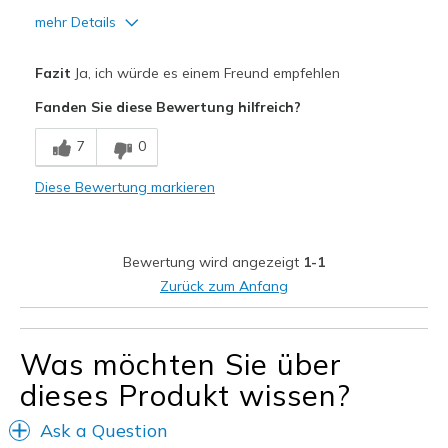
mehr Details
Vorteile
Fazit
Ja, ich würde es einem Freund empfehlen
Comfortable
Fanden Sie diese Bewertung hilfreich?
Durable
7
0
Stylish
Diese Bewertung markieren
Geeignete Verwendung
Casual Wear
Bewertung wird angezeigt
1-1
Width
Feels true to width
Zurück zum Anfang
Sizing
Feels true to size
View On Shoes
I'm Really Into Shoes
Was möchten Sie über
dieses Produkt wissen?
Ask a Question