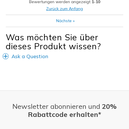
Bewertungen werden angezeigt
1-10
Going Out
Zurück zum Anfang
Travel
Nächste
»
Width
Feels true to width
Was möchten Sie über
Sizing
Feels half size too big
dieses Produkt wissen?
Ask a Question
Newsletter abonnieren und
20%
Rabattcode erhalten*