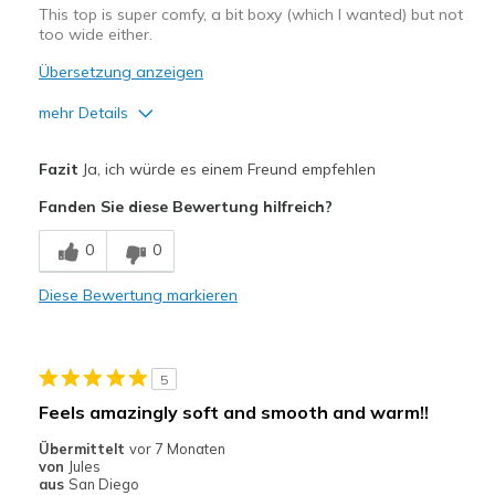
View On Shoes
I'm Really Into Shoes
This top is super comfy, a bit boxy (which I wanted) but not
too wide either.
Übersetzung anzeigen
mehr Details
Vorteile
Fazit
Ja, ich würde es einem Freund empfehlen
Attractive Design
Fanden Sie diese Bewertung hilfreich?
Breathe Well
0
0
Comfortable
Diese Bewertung markieren
Durable
Stylish
5
Geeignete Verwendung
Feels amazingly soft and smooth and warm!!
Casual Wear
Übermittelt
vor 7 Monaten
von
Jules
Going Out
aus
San Diego