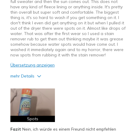
full sweater and then the sun comes out. This does not
have any kind of fleece lining or anything inside. It's pretty
thin overall but super soft and comfortable. The biggest
thing is, it's so hard to wash if you get something on it. I
don't think I even did get anything on it but when I pulled it
out of the dryer there were spots on it. Almost like drops of
water. That was after the first wear so I used a stain
remover rub to get them out thinking maybe it was grease
somehow because water spots would have come out. I
washed it immediately again and to my horror, there were
now spots from rubbing it with the stain remover!
Übersetzung anzeigen
mehr Details
Vorteile
Attractive Design
Breathe Well
Comfortable
Spots
Fazit
Nein, ich würde es einem Freund nicht empfehlen
Nachteile