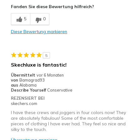
Fanden Sie diese Bewertung hilfreich?
Poor Quality
5
0
Geeignete Verwendung
Casual Wear
Diese Bewertung markieren
5
Skechluxe is fantastic!
Übermittelt
vor 6 Monaten
von
Bamagrad93
aus
Alabama
Describe Yourself
Conservative
REZENSIERT BEI
skechers.com
I have these crews and joggers in four colors now! They
are absolutely fabulous! Some of the most comfortable
pieces of clothing I have ever had. They feel so nice and
silky to the touch.