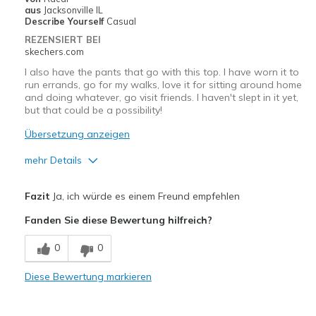
Width
Feels true to width
aus
Jacksonville IL
Describe Yourself
Casual
Sizing
Feels true to size
REZENSIERT BEI
View On Shoes
I'm Into Shoes
skechers.com
I also have the pants that go with this top. I have worn it to
run errands, go for my walks, love it for sitting around home
and doing whatever, go visit friends. I haven't slept in it yet,
but that could be a possibility!
Übersetzung anzeigen
mehr Details
Vorteile
Fazit
Ja, ich würde es einem Freund empfehlen
Attractive Design
Fanden Sie diese Bewertung hilfreich?
Breathe Well
0
0
Comfortable
Diese Bewertung markieren
Durable
Soft and silky feel to it!