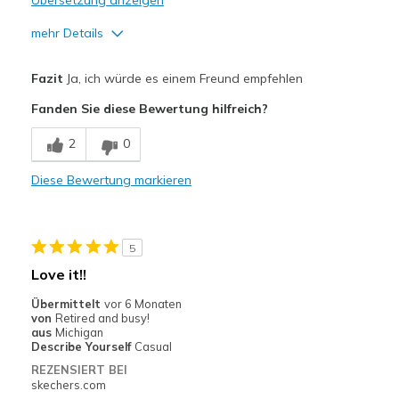
Übersetzung anzeigen
mehr Details
Vorteile
Fazit
Ja, ich würde es einem Freund empfehlen
Attractive Design
Fanden Sie diese Bewertung hilfreich?
Breathe Well
2
0
Comfortable
Diese Bewertung markieren
Durable
Stylish
5
Geeignete Verwendung
Love it!!
Casual Wear
Übermittelt
vor 6 Monaten
von
Retired and busy!
Travel
aus
Michigan
Describe Yourself
Casual
Width
Feels true to width
REZENSIERT BEI
skechers.com
Sizing
Feels true to size