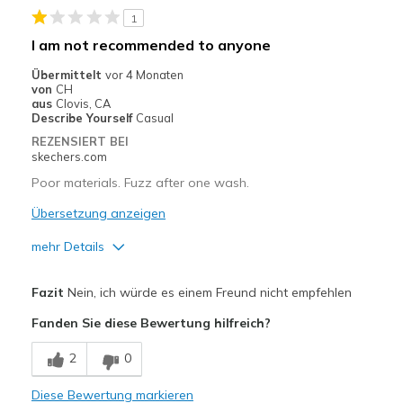
1
Stylish
I am not recommended to anyone
Geeignete Verwendung
Übermittelt
vor 4 Monaten
von
CH
Casual Wear
aus
Clovis, CA
Describe Yourself
Casual
Comfy to just wear at home
REZENSIERT BEI
skechers.com
Travel
Poor materials. Fuzz after one wash.
Width
Feels true to width
Übersetzung anzeigen
Sizing
Feels true to size
mehr Details
View On Shoes
I'm Into Shoes
Vorteile
Fazit
Nein, ich würde es einem Freund nicht empfehlen
Comfortable
Fanden Sie diese Bewertung hilfreich?
Nachteile
2
0
Poor Quality
Diese Bewertung markieren