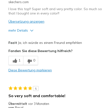
skechers.com
I love this top!! Super soft and very pretty color. So much so
that I bought one in every color!!
Übersetzung anzeigen
mehr Details
Vorteile
Fazit
Ja, ich würde es einem Freund empfehlen
Attractive Design
Fanden Sie diese Bewertung hilfreich?
Breathe Well
1
0
Comfortable
Diese Bewertung markieren
Stylish
Geeignete Verwendung
5
Casual Wear
So very soft and comfortable!
Travel
Übermittelt
vor 3 Monaten
von
Racal