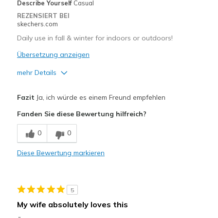
Describe Yourself
Casual
Travel
REZENSIERT BEI
skechers.com
Width
Feels true to width
Daily use in fall & winter for indoors or outdoors!
Sizing
Feels true to size
Übersetzung anzeigen
View On Shoes
I'm Into Shoes
mehr Details
Vorteile
Fazit
Ja, ich würde es einem Freund empfehlen
Attractive Design
Fanden Sie diese Bewertung hilfreich?
Comfortable
0
0
Durable
Diese Bewertung markieren
Stylish
Geeignete Verwendung
5
Casual Wear
My wife absolutely loves this
Travel