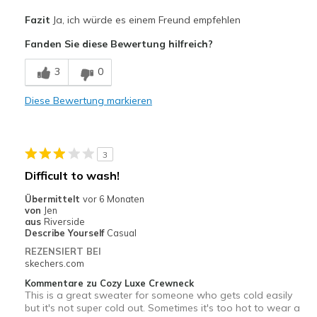
Vorteile
Fazit
Ja, ich würde es einem Freund empfehlen
Comfortable
Fanden Sie diese Bewertung hilfreich?
Nachteile
3
0
Wear Out Quickly
Diese Bewertung markieren
Geeignete Verwendung
Casual Wear
3
Width
Feels true to width
Difficult to wash!
Sizing
Feels true to size
Übermittelt
vor 6 Monaten
von
Jen
aus
Riverside
Describe Yourself
Casual
REZENSIERT BEI
skechers.com
Kommentare zu Cozy Luxe Crewneck
This is a great sweater for someone who gets cold easily
but it's not super cold out. Sometimes it's too hot to wear a