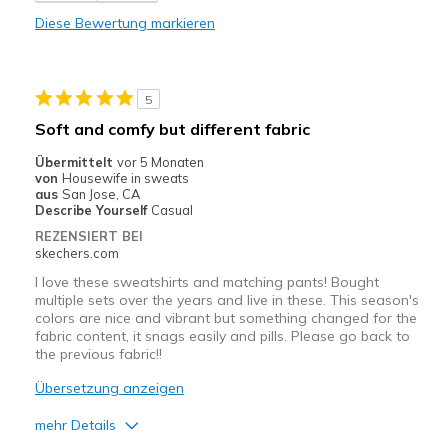
Diese Bewertung markieren
Comfortable
Stylish
5
Geeignete Verwendung
Soft and comfy but different fabric
Casual Wear
Übermittelt
vor 5 Monaten
von
Housewife in sweats
Width
Feels true to width
aus
San Jose, CA
Describe Yourself
Casual
Sizing
Feels true to size
REZENSIERT BEI
skechers.com
I love these sweatshirts and matching pants! Bought
multiple sets over the years and live in these. This season's
colors are nice and vibrant but something changed for the
fabric content, it snags easily and pills. Please go back to
the previous fabric!!
Übersetzung anzeigen
mehr Details