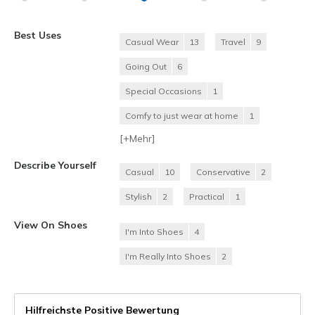
Best Uses
Casual Wear
13
Travel
9
Going Out
6
Special Occasions
1
Comfy to just wear at home
1
[+
Mehr
]
Describe Yourself
Casual
10
Conservative
2
Stylish
2
Practical
1
View On Shoes
I'm Into Shoes
4
I'm Really Into Shoes
2
Hilfreichste Positive Bewertung