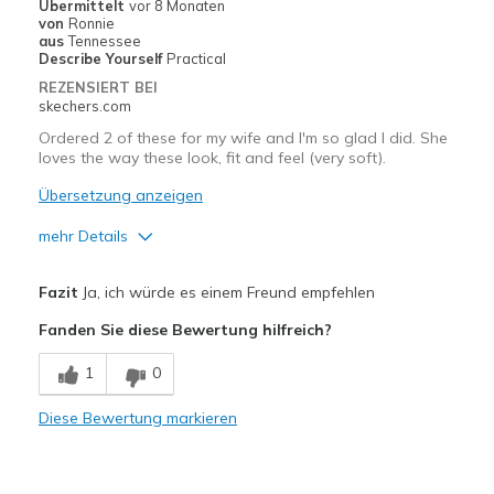
Übermittelt
vor 8 Monaten
von
Ronnie
Width
Feels true to width
aus
Tennessee
Describe Yourself
Practical
Sizing
Feels half size too big
REZENSIERT BEI
skechers.com
Ordered 2 of these for my wife and I'm so glad I did. She
loves the way these look, fit and feel (very soft).
Übersetzung anzeigen
mehr Details
Vorteile
Fazit
Ja, ich würde es einem Freund empfehlen
Attractive Design
Fanden Sie diese Bewertung hilfreich?
Comfortable
1
0
Stylish
Diese Bewertung markieren
Geeignete Verwendung
Casual Wear