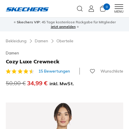
0
Men
MENU
⭐
Skechers VIP:
45 Tage kostenlose Rückgabe für Mitglieder
Jetzt anmelden
⭐
Bekleidung
Damen
Oberteile
Damen
Cozy Luxe Crewneck
Wunschliste
15 Bewertungen
3,7 von 5 Kundenbewertungen
Reduziert von
50,00 €
auf
34,99 €
inkl. MwSt.