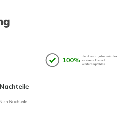
ng
der Anwortgeber würden
100%
es einem Freund
weiterempfehlen.
Nachteile
Nein Nachteile