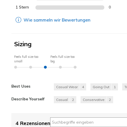
1 Stern
0
Wie sammeln wir Bewertungen
Sizing
Feels full size too
Feels full size too
small
big
Best Uses
Casual Wear
4
Going Out
1
T
Describe Yourself
Casual
2
Conservative
2
4 Rezensionen