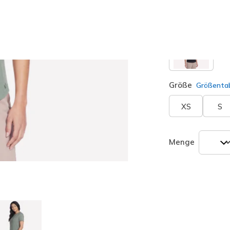
Größe
Größentab
XS
S
Menge