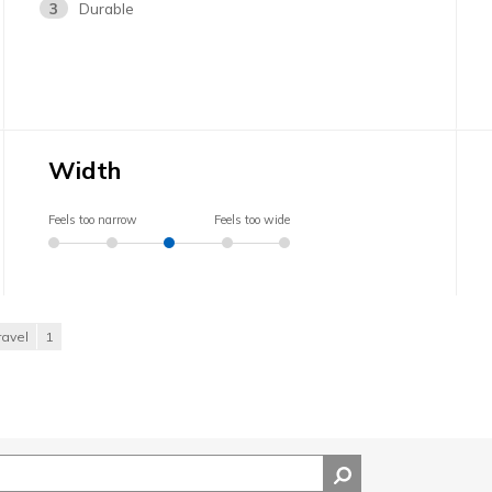
3
Durable
Width
Feels too narrow
Feels too wide
ravel
1