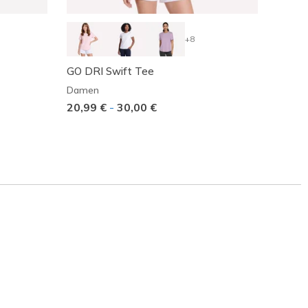
+8
GO DRI Swift Tee
GO FL
Tank
Damen
Dame
20,99 €
-
30,00 €
Reduz
50,00