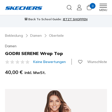
0
Men
MENU
🎒 Back To School Guide:
JETZT SHOPPEN
Bekleidung
Damen
Oberteile
Damen
GODRI SERENE Wrap Top
Wunschliste
Keine Bewertungen
5 von 5 Kundenbewertungen
40,00 €
inkl. MwSt.