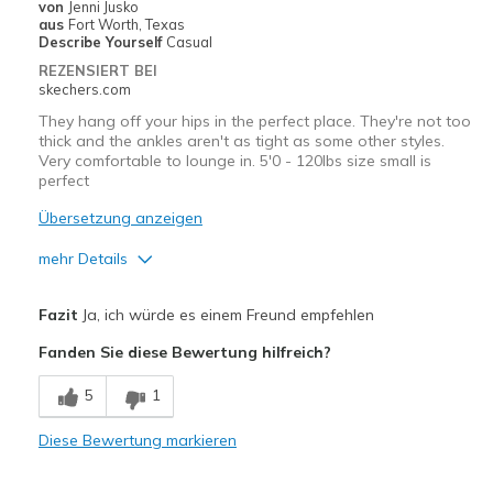
von
Jenni Jusko
aus
Fort Worth, Texas
Describe Yourself
Casual
REZENSIERT BEI
skechers.com
They hang off your hips in the perfect place. They're not too
thick and the ankles aren't as tight as some other styles.
Very comfortable to lounge in. 5'0 - 120lbs size small is
perfect
Übersetzung anzeigen
mehr Details
Vorteile
Fazit
Ja, ich würde es einem Freund empfehlen
Attractive Design
Fanden Sie diese Bewertung hilfreich?
Breathe Well
5
1
Comfortable
Diese Bewertung markieren
Stylish