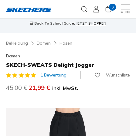
0
Men
MENU
🎒 Back To School Guide:
JETZT SHOPPEN
⭐
Skecher
Bekleidung
Damen
Hosen
Damen
SKECH-SWEATS Delight Jogger
Wunschliste
1 Bewertung
3,4 von 5 Kundenbewertungen
Reduziert von
45,00 €
auf
21,99 €
inkl. MwSt.