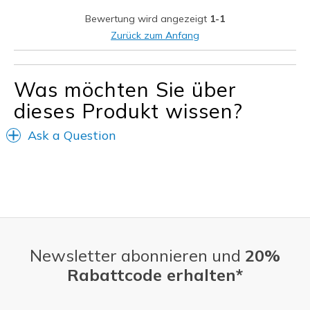
Geeignete Verwendung
Bewertung wird angezeigt
1-1
Casual Wear
Zurück zum Anfang
Width
Feels true to width
Sizing
Feels true to size
Was möchten Sie über
View On Shoes
I'm Really Into Shoes
dieses Produkt wissen?
Ask a Question
Newsletter abonnieren und
20%
Rabattcode erhalten*