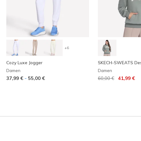
+6
Cozy Luxe Jogger
SKECH-SWEATS Dest
Damen
Damen
Reduziert von
auf
-
37,99 €
55,00 €
60,00 €
41,99 €