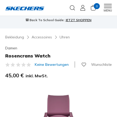
0
Men
MENU
🎒 Back To School Guide:
JETZT SHOPPEN
Bekleidung
Accessoires
Uhren
Damen
Rosencrans Watch
Wunschliste
Keine Bewertungen
5 von 5 Kundenbewertungen
45,00 €
inkl. MwSt.