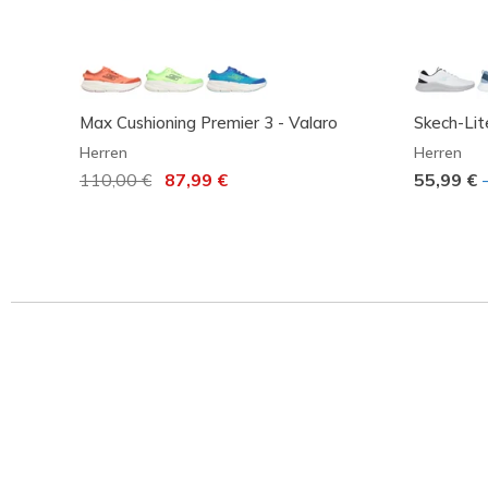
Max Cushioning Premier 3 - Valaro
Skech-Lite
Herren
Herren
Reduziert von
110,00 €
auf
87,99 €
55,99 €