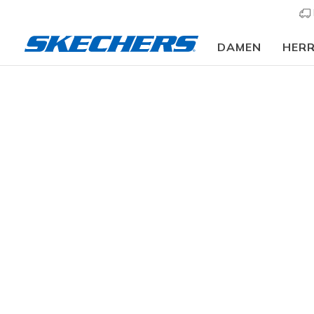
DAMEN
HER
⭐
Herren
Schuhe
Sneakers
Sneaker casual