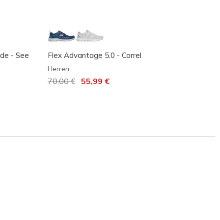
ade - See
Flex Advantage 5.0 - Correl
Status
Herren
Herren
Reduziert von
70,00 €
auf
55,99 €
Reduz
75,00