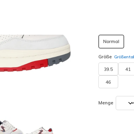
Passform
Normal
Größe
Größentab
39.5
41
46
Menge