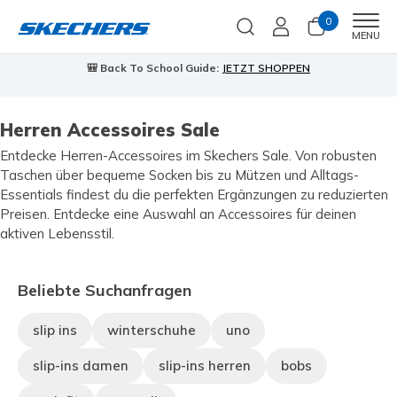
0
Men
MENU
🎒 Back To School Guide:
JETZT SHOPPEN
Herren Accessoires Sale
Entdecke Herren-Accessoires im Skechers Sale. Von robusten
Taschen über bequeme Socken bis zu Mützen und Alltags-
Essentials findest du die perfekten Ergänzungen zu reduzierten
Preisen. Entdecke eine Auswahl an Accessoires für deinen
aktiven Lebensstil.
Beliebte Suchanfragen
slip ins
winterschuhe
uno
slip-ins damen
slip-ins herren
bobs