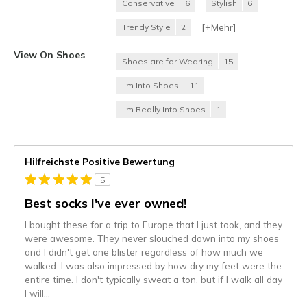
Conservative
6
Stylish
6
[+
Mehr
]
Trendy Style
2
View On Shoes
Shoes are for Wearing
15
I'm Into Shoes
11
I'm Really Into Shoes
1
Hilfreichste Positive Bewertung
5
Best socks I've ever owned!
I bought these for a trip to Europe that I just took, and they
were awesome. They never slouched down into my shoes
and I didn't get one blister regardless of how much we
walked. I was also impressed by how dry my feet were the
entire time. I don't typically sweat a ton, but if I walk all day
I will
...