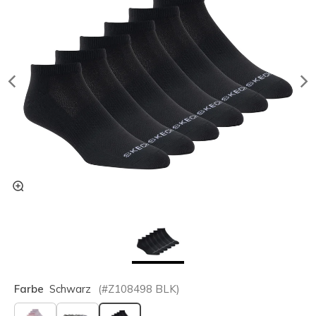
Farbe
Schwarz
(#
Z108498
BLK
)