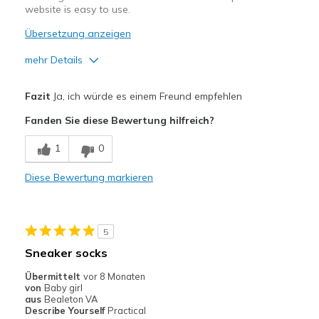
website is easy to use.
Übersetzung anzeigen
mehr Details
Vorteile
Fazit
Ja, ich würde es einem Freund empfehlen
Attractive Design
Fanden Sie diese Bewertung hilfreich?
Comfortable
1
0
Geeignete Verwendung
Diese Bewertung markieren
Casual Wear
Going Out
5
Special Occasions
Sneaker socks
Travel
Übermittelt
vor 8 Monaten
von
Baby girl
Width
Feels true to width
aus
Bealeton VA
Describe Yourself
Practical
Sizing
Feels true to size