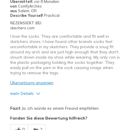
Übermittelt
vor 8 Monaten
von
ComfyArches
Travel
aus
Salem, OR
Describe Yourself
Practical
Width
Feels true to width
REZENSIERT BEI
skechers.com
Sizing
Feels true to size
I love the socks. They are comfortable and fit well in
sketchers shoes. I have found other brands socks feel
uncomfortable in my sketchers. They provide a snug fit
around my arch and are just high enough that they don't
slouch down inside my shoe while wearing. My only con is
the plastic packaging holding the socks together. They
easily pull on the yarn in the sock causing snags when
trying to remove the tags.
Übersetzung anzeigen
mehr Details
Vorteile
Fazit
Ja, ich würde es einem Freund empfehlen
Attractive Design
Fanden Sie diese Bewertung hilfreich?
Breathe Well
0
2