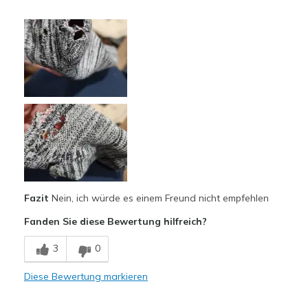
Vorteile
Breathe Well
Comfortable
Nachteile
Wear Out Quickly
Geeignete Verwendung
Casual Wear
Travel
Fazit
Nein, ich würde es einem Freund nicht empfehlen
Width
Feels true to width
Fanden Sie diese Bewertung hilfreich?
Sizing
Feels true to size
3
0
View On Shoes
Shoes are for Wearing
Diese Bewertung markieren