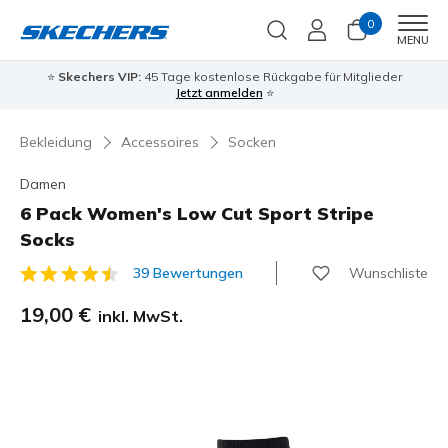
0
Men
MENU
⭐
Skechers VIP:
45 Tage kostenlose Rückgabe für Mitglieder
Jetzt anmelden
⭐
Bekleidung
Accessoires
Socken
Damen
6 Pack Women's Low Cut Sport Stripe
Socks
Wunschliste
39 Bewertungen
4,7 von 5 Kundenbewertungen
19,00 €
inkl. MwSt.