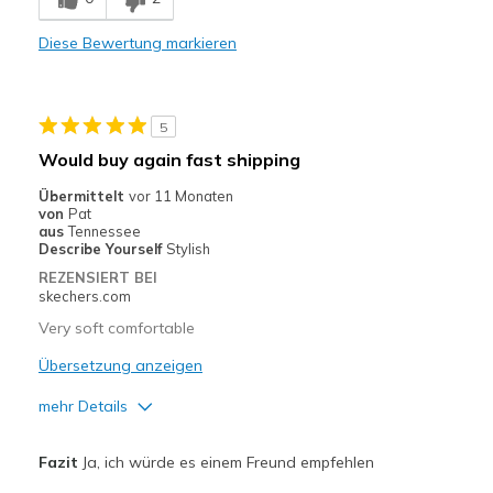
Comfortable
Diese Bewertung markieren
Nachteile
Packaging
5
Geeignete Verwendung
Would buy again fast shipping
Casual Wear
Übermittelt
vor 11 Monaten
von
Pat
Travel
aus
Tennessee
Describe Yourself
Stylish
Width
Feels true to width
REZENSIERT BEI
Sizing
Feels true to size
skechers.com
View On Shoes
Shoes are for Wearing
Very soft comfortable
Übersetzung anzeigen
mehr Details
Vorteile
Fazit
Ja, ich würde es einem Freund empfehlen
Attractive Design