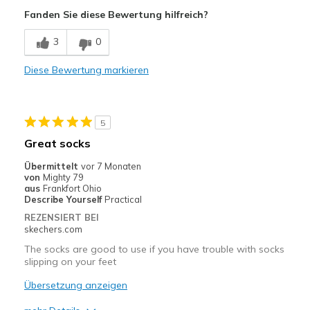
Comfortable
Fanden Sie diese Bewertung hilfreich?
Geeignete Verwendung
3
0
Casual Wear
Diese Bewertung markieren
Width
Feels true to width
Sizing
Feels true to size
View On Shoes
I'm Into Shoes
5
Great socks
Übermittelt
vor 7 Monaten
von
Mighty 79
aus
Frankfort Ohio
Describe Yourself
Practical
REZENSIERT BEI
skechers.com
The socks are good to use if you have trouble with socks
slipping on your feet
Übersetzung anzeigen