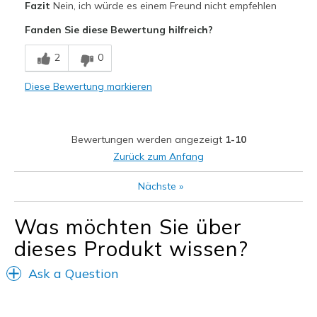
Fazit
Nein, ich würde es einem Freund nicht empfehlen
Stylish
Fanden Sie diese Bewertung hilfreich?
Nachteile
2
0
Too thin
Diese Bewertung markieren
Geeignete Verwendung
Casual Wear
Bewertungen werden angezeigt
1-10
Width
Feels true to width
Zurück zum Anfang
Sizing
Feels half size too small
View On Shoes
Shoes are for Wearing
Nächste
»
Was möchten Sie über
dieses Produkt wissen?
Ask a Question