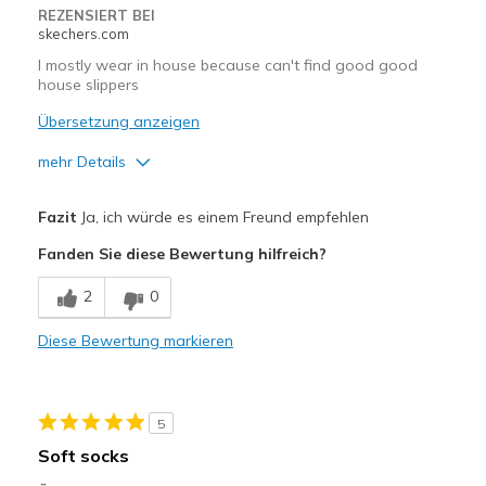
REZENSIERT BEI
skechers.com
I mostly wear in house because can't find good good
house slippers
Übersetzung anzeigen
mehr Details
Vorteile
Fazit
Ja, ich würde es einem Freund empfehlen
Attractive Design
Fanden Sie diese Bewertung hilfreich?
Breathe Well
2
0
Comfortable
Diese Bewertung markieren
Durable
Geeignete Verwendung
5
Casual Wear
Soft socks
Going Out