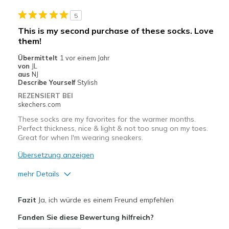
5
This is my second purchase of these socks. Love
them!
Übermittelt
1 vor einem Jahr
von
JL
aus
NJ
Describe Yourself
Stylish
REZENSIERT BEI
skechers.com
These socks are my favorites for the warmer months.
Perfect thickness, nice & light & not too snug on my toes.
Great for when I'm wearing sneakers.
Übersetzung anzeigen
mehr Details
Vorteile
Fazit
Ja, ich würde es einem Freund empfehlen
Attractive Design
Fanden Sie diese Bewertung hilfreich?
Comfortable