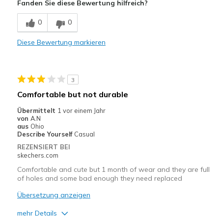
Fanden Sie diese Bewertung hilfreich?
Geeignete Verwendung
0
0
Casual Wear
Diese Bewertung markieren
Width
Feels true to width
Sizing
Feels true to size
3
Comfortable but not durable
Übermittelt
1 vor einem Jahr
von
A.N
aus
Ohio
Describe Yourself
Casual
REZENSIERT BEI
skechers.com
Comfortable and cute but 1 month of wear and they are full
of holes and some bad enough they need replaced
Übersetzung anzeigen
mehr Details