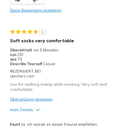
Nachteile
Diese Bewertung markieren
Poor Quality
Wear Out Quickly
5
Geeignete Verwendung
Soft socks very comfortable
Casual Wear
Übermittelt
vor 5 Monaten
von
DD
Width
Feels true to width
aus
TX
Sizing
Feels true to size
Describe Yourself
Casual
View On Shoes
I'm Really Into Shoes
REZENSIERT BEI
skechers.com
Use for walking mainly while working. Very soft and
comfortable.
Übersetzung anzeigen
mehr Details
Vorteile
Fazit
Ja, ich würde es einem Freund empfehlen