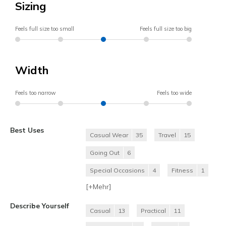
Sizing
Feels full size too small
Feels full size too big
Width
Feels too narrow
Feels too wide
Best Uses
Casual Wear
35
Travel
15
Going Out
6
Special Occasions
4
Fitness
1
[+
Mehr
]
Describe Yourself
Casual
13
Practical
11