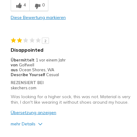
4
0
Geeignete Verwendung
Diese Bewertung markieren
Casual Wear
View On Shoes
I'm Into Shoes
2
Disappointed
Übermittelt
1 vor einem Jahr
von
Golfwell
aus
Ocean Shores, WA
Describe Yourself
Casual
REZENSIERT BEI
skechers.com
Was looking for a higher sock, this was not. Material is very
thin, I don't like wearing it without shoes around my house.
Übersetzung anzeigen
mehr Details
Vorteile