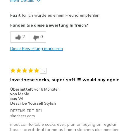
mehr Details
Vorteile
Fazit
Ja, ich würde es einem Freund empfehlen
Attractive Design
Fanden Sie diese Bewertung hilfreich?
Nachteile
2
0
Poor Cushioning
Diese Bewertung markieren
Geeignete Verwendung
Casual Wear
5
Width
Feels true to width
love these socks, super soft!!!!! would buy again
Sizing
Feels true to size
Übermittelt
vor 8 Monaten
View On Shoes
Shoes are for Wearing
von
MeMe
aus
WI
Describe Yourself
Stylish
REZENSIERT BEI
skechers.com
most comfortable socks ever. plan on buying on regular
bases. great deal for me as I am a skechers plus member.