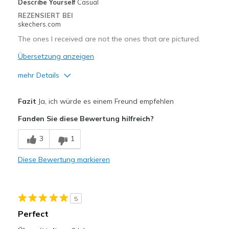
Describe Yourself
Casual
REZENSIERT BEI
skechers.com
The ones I received are not the ones that are pictured.
Übersetzung anzeigen
mehr Details
Vorteile
Fazit
Ja, ich würde es einem Freund empfehlen
Breathe Well
Fanden Sie diese Bewertung hilfreich?
Comfortable
3
1
Nachteile
Diese Bewertung markieren
Poor Cushioning
Geeignete Verwendung
5
Casual Wear
Perfect
Width
Feels true to width