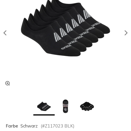
Farbe
Schwarz
(#
Z117023
BLK
)