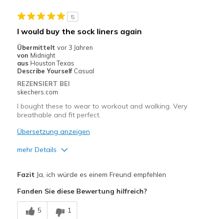
Width
Feels true to width
5
Sizing
Feels true to size
I would buy the sock liners again
View On Shoes
I'm Really Into Shoes
Übermittelt
vor 3 Jahren
von
Midnight
aus
Houston Texas
Describe Yourself
Casual
REZENSIERT BEI
skechers.com
I bought these to wear to workout and walking. Very
breathable and fit perfect.
Übersetzung anzeigen
mehr Details
Vorteile
Fazit
Ja, ich würde es einem Freund empfehlen
Attractive Design
Fanden Sie diese Bewertung hilfreich?
Breathe Well
5
1