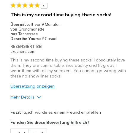
Geeignete Verwendung
5
Auf der Arbeit
This is my second time buying these socks!
Freizeitkleidung
Übermittelt
vor 9 Monaten
von
Grandmanette
Zum Ausgehen
aus
Tennessee
Describe Yourself
Casual
Breite
Passen genau
REZENSIERT BEI
skechers.com
Größe
Passt genau
Meine Meinung zu Schuhen
Ich liebe Schuhe
This is my second time buying these socks! I absolutely love
them. They are comfortable, nice quality and fit great. I
wear them with all my sneakers. You cannot go wrong with
these no show liner socks!
Übersetzung anzeigen
mehr Details
Vorteile
Fazit
Ja, ich würde es einem Freund empfehlen
Attractive Design
Fanden Sie diese Bewertung hilfreich?
Breathe Well