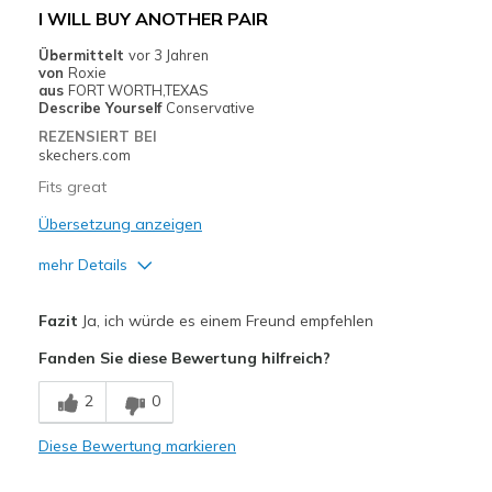
Width
Feels true to width
I WILL BUY ANOTHER PAIR
Sizing
Feels true to size
Übermittelt
vor 3 Jahren
View On Shoes
Shoes are for Wearing
von
Roxie
aus
FORT WORTH,TEXAS
Describe Yourself
Conservative
REZENSIERT BEI
skechers.com
Fits great
Übersetzung anzeigen
mehr Details
Vorteile
Fazit
Ja, ich würde es einem Freund empfehlen
Breathe Well
Fanden Sie diese Bewertung hilfreich?
Comfortable
2
0
Geeignete Verwendung
Diese Bewertung markieren
Casual Wear