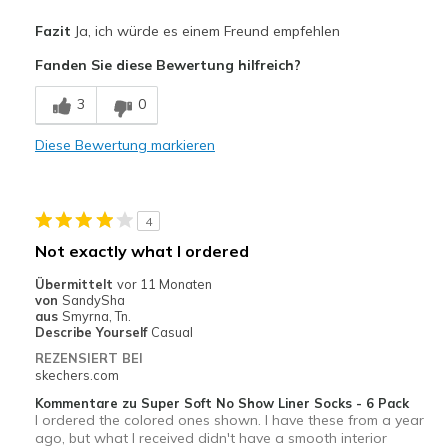
Vorteile
Fazit
Ja, ich würde es einem Freund empfehlen
Comfortable
Fanden Sie diese Bewertung hilfreich?
Nachteile
3
0
Wear Out Quickly
Diese Bewertung markieren
Geeignete Verwendung
Casual Wear
4
Going Out
Not exactly what I ordered
Travel
Übermittelt
vor 11 Monaten
von
SandySha
Width
Feels true to width
aus
Smyrna, Tn.
Describe Yourself
Casual
Sizing
Feels true to size
REZENSIERT BEI
View On Shoes
I'm Really Into Shoes
skechers.com
Kommentare zu Super Soft No Show Liner Socks - 6 Pack
I ordered the colored ones shown. I have these from a year
ago, but what I received didn't have a smooth interior