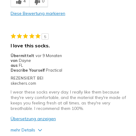
4
0
Comfortable
Diese Bewertung markieren
Durable
Geeignete Verwendung
5
Casual Wear
I love this socks.
Travel
Übermittelt
vor 9 Monaten
von
Dayne
Width
Feels true to width
aus
FL
Describe Yourself
Practical
Sizing
Feels true to size
REZENSIERT BEI
View On Shoes
I'm Really Into Shoes
skechers.com
I wear these socks every day. I really like them because
they're very comfortable, and the material they're made of
keeps you feeling fresh at all times, as they're very
breathable. I recommend them 100%.
Übersetzung anzeigen
mehr Details