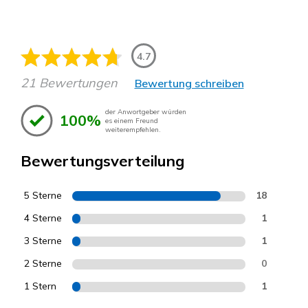
4.7
21 Bewertungen
Bewertung schreiben
der Anwortgeber würden
100%
es einem Freund
weiterempfehlen.
Bewertungsverteilung
5 Sterne
18
4 Sterne
1
3 Sterne
1
2 Sterne
0
1 Stern
1