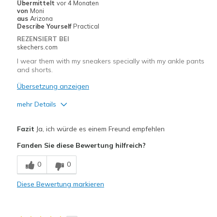
Übermittelt
vor 4 Monaten
von
Moni
aus
Arizona
Describe Yourself
Practical
REZENSIERT BEI
skechers.com
I wear them with my sneakers specially with my ankle pants
and shorts.
Übersetzung anzeigen
mehr Details
Vorteile
Fazit
Ja, ich würde es einem Freund empfehlen
Comfortable
Fanden Sie diese Bewertung hilfreich?
Geeignete Verwendung
0
0
Casual Wear
Diese Bewertung markieren
Going Out
Travel