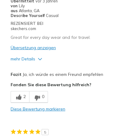
Übermittelt
vor 3 Jahren
Sizing
Feels half size too big
von
Lily
aus
Atlanta, GA
View On Shoes
I'm Into Shoes
Describe Yourself
Casual
REZENSIERT BEI
skechers.com
Great for every day wear and for travel.
Übersetzung anzeigen
mehr Details
Vorteile
Fazit
Ja, ich würde es einem Freund empfehlen
Attractive Design
Fanden Sie diese Bewertung hilfreich?
Comfortable
2
0
Geeignete Verwendung
Diese Bewertung markieren
Casual Wear
Travel
5