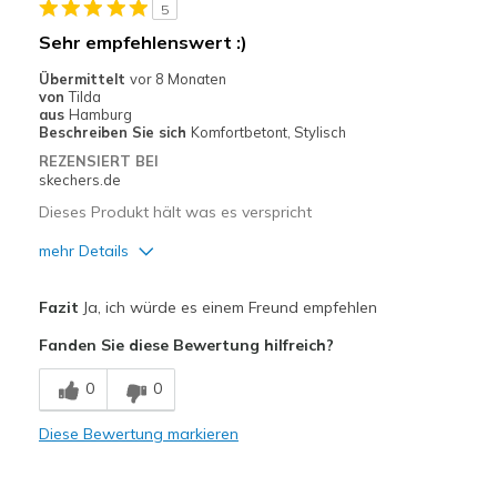
5
Width
Feels true to width
Sehr empfehlenswert :)
Sizing
Feels true to size
Übermittelt
vor 8 Monaten
View On Shoes
I'm Into Shoes
von
Tilda
aus
Hamburg
Beschreiben Sie sich
Komfortbetont, Stylisch
REZENSIERT BEI
skechers.de
Dieses Produkt hält was es verspricht
mehr Details
Vorteile
Fazit
Ja, ich würde es einem Freund empfehlen
Attraktives Design
Fanden Sie diese Bewertung hilfreich?
Bequem
0
0
Hübsch
Diese Bewertung markieren
Leicht