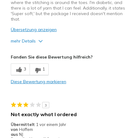
where the stitching is around the toes. I'm diabetic, and
there is a lot of yarn that I can feel. Additionally, it states
'Super soft,' but the package I received doesn't mention
that.
Übersetzung anzeigen
mehr Details
Vorteile
Fanden Sie diese Bewertung hilfreich?
Attractive Design
3
1
Geeignete Verwendung
Diese Bewertung markieren
Casual Wear
Width
Feels true to width
Sizing
Feels true to size
3
View On Shoes
Shoes are for Wearing
Not exactly what I ordered
Übermittelt
1 vor einem Jahr
von
Hoffem
aus
NJ