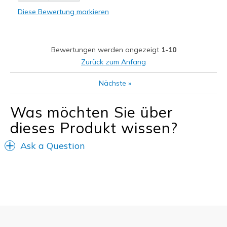
Comfortable
Diese Bewertung markieren
Geeignete Verwendung
Casual Wear
Bewertungen werden angezeigt
1-10
Width
Feels true to width
Zurück zum Anfang
Sizing
Feels true to size
Nächste
»
View On Shoes
I'm Really Into Shoes
Was möchten Sie über
dieses Produkt wissen?
Ask a Question