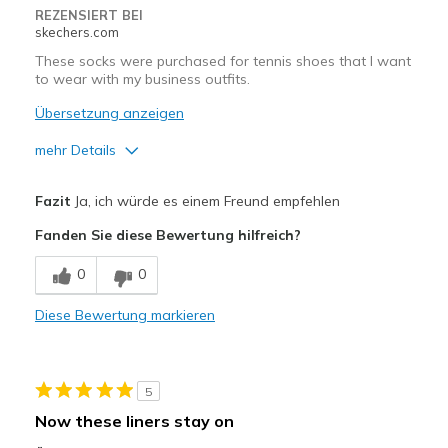
REZENSIERT BEI
skechers.com
These socks were purchased for tennis shoes that I want
to wear with my business outfits.
Übersetzung anzeigen
mehr Details
Vorteile
Fazit
Ja, ich würde es einem Freund empfehlen
Attractive Design
Fanden Sie diese Bewertung hilfreich?
Comfortable
0
0
Geeignete Verwendung
Diese Bewertung markieren
Casual Wear
Width
Feels true to width
5
Sizing
Feels true to size
Now these liners stay on