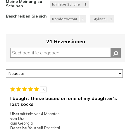
Meine Meinung zu
Ich liebe Schuhe
1
Schuhen
Beschreiben Sie sich
Komfortbetont
1
Stylisch
1
21 Rezensionen
5
I bought these based on one of my daughter's
lost socks
Übermittelt
vor 4 Monaten
von
Diz
aus
Georgia
Describe Yourself
Practical