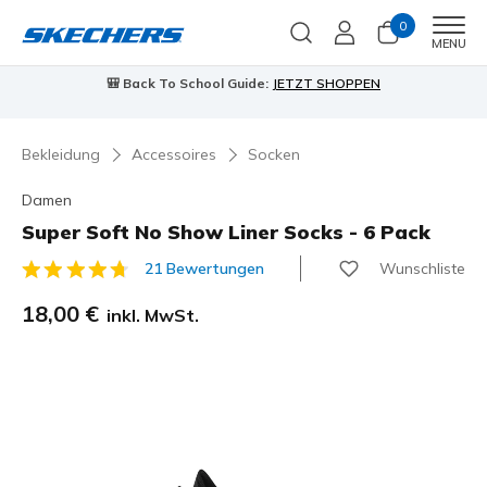
0
Men
MENU
N
⭐
Skechers VIP:
45 Tage kostenlose Rückgabe für Mitglie
Jetzt anmelden
⭐
Bekleidung
Accessoires
Socken
Damen
Super Soft No Show Liner Socks - 6 Pack
Wunschliste
21 Bewertungen
5 von 5 Kundenbewertungen
18,00 €
inkl. MwSt.