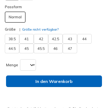
ausgewählt
Passform
Normal
Größe
Größe nicht verfügbar?
38.5
41
42
42.5
43
44
44.5
45
45.5
46
47
Menge
In den Warenkorb