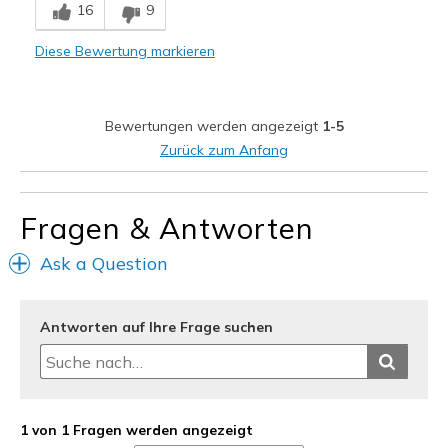
16
9
Comfortable
Diese Bewertung markieren
Durable
Stylish
Bewertungen werden angezeigt
1-5
Width
Feels true to width
Zurück zum Anfang
Sizing
Feels true to size
Fragen & Antworten
Ask a Question
Antworten auf Ihre Frage suchen
1 von 1 Fragen werden angezeigt