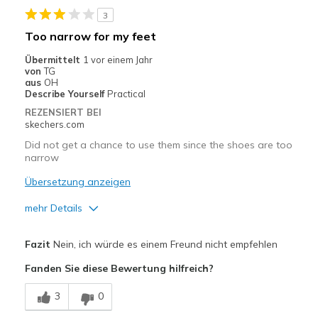
3
Too narrow for my feet
Übermittelt
1 vor einem Jahr
von
TG
aus
OH
Describe Yourself
Practical
REZENSIERT BEI
skechers.com
Did not get a chance to use them since the shoes are too
narrow
Übersetzung anzeigen
mehr Details
Vorteile
Fazit
Nein, ich würde es einem Freund nicht empfehlen
Attractive Design
Fanden Sie diese Bewertung hilfreich?
Geeignete Verwendung
3
0
field sports