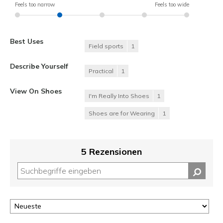
Feels too narrow
Feels too wide
Best Uses
Field sports
1
Describe Yourself
Practical
1
View On Shoes
I'm Really Into Shoes
1
Shoes are for Wearing
1
5 Rezensionen