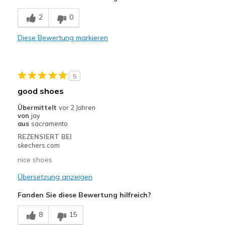
Comfortable
2
0
Durable
Diese Bewertung markieren
Sizing
Feels true to size
View On Shoes
I'm Really Into Shoes
5
good shoes
Übermittelt
vor 2 Jahren
von
jay
aus
sacramento
REZENSIERT BEI
skechers.com
nice shoes
Übersetzung anzeigen
Fanden Sie diese Bewertung hilfreich?
8
15