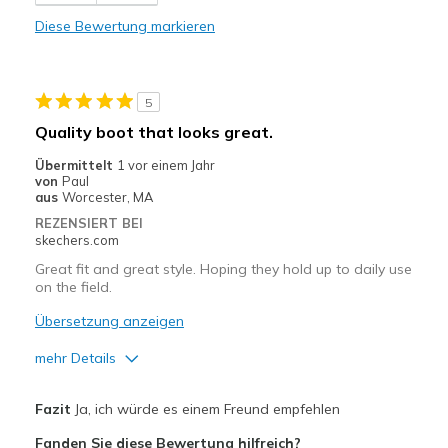
Width
Feels true to width
Diese Bewertung markieren
Sizing
Feels true to size
5
Quality boot that looks great.
Übermittelt
1 vor einem Jahr
von
Paul
aus
Worcester, MA
REZENSIERT BEI
skechers.com
Great fit and great style. Hoping they hold up to daily use
on the field.
Übersetzung anzeigen
mehr Details
Vorteile
Fazit
Ja, ich würde es einem Freund empfehlen
Attractive Design
Fanden Sie diese Bewertung hilfreich?