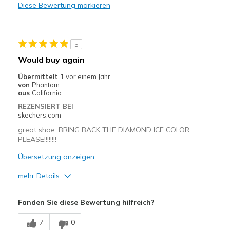
Diese Bewertung markieren
Width
Feels too narrow
Sizing
Feels true to size
View On Shoes
Shoes are for Wearing
5
Would buy again
Übermittelt
1 vor einem Jahr
von
Phantom
aus
California
REZENSIERT BEI
skechers.com
great shoe. BRING BACK THE DIAMOND ICE COLOR
PLEASE!!!!!!!!
Übersetzung anzeigen
mehr Details
Vorteile
Fanden Sie diese Bewertung hilfreich?
Attractive Design
7
0