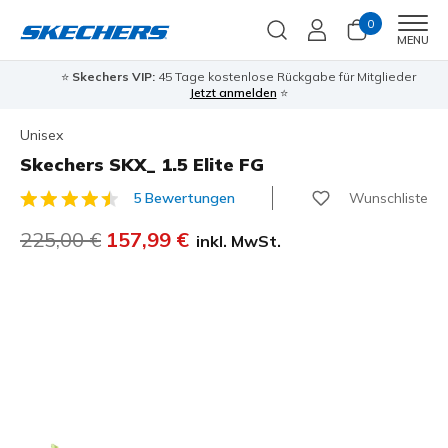
0
Men
MENU
⭐
Skechers VIP:
45 Tage kostenlose Rückgabe für Mitglieder
Jetzt anmelden
⭐
Unisex
Skechers SKX_ 1.5 Elite FG
Wunschliste
5 Bewertungen
3,1 von 5 Kundenbewertungen
Reduziert von
225,00 €
auf
157,99 €
inkl. MwSt.