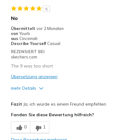
5
Width
Feels true to width
No
Sizing
Feels true to size
Übermittelt
vor 2 Monaten
View On Shoes
I'm Into Shoes
von
Yourb
aus
Cincinnati
Describe Yourself
Casual
REZENSIERT BEI
skechers.com
The 9 was too short
Übersetzung anzeigen
mehr Details
Vorteile
Fazit
Ja, ich würde es einem Freund empfehlen
Breathe Well
Fanden Sie diese Bewertung hilfreich?
Geeignete Verwendung
0
1
Casual Wear
Diese Bewertung markieren