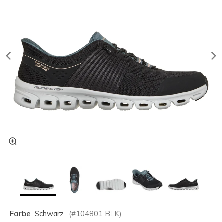
Farbe
Schwarz
(#
104801
BLK
)