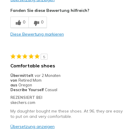
Width
Feels true to width
Sizing
Feels true to size
Fanden Sie diese Bewertung hilfreich?
View On Shoes
I'm Into Shoes
0
0
Diese Bewertung markieren
5
Comfortable shoes
Übermittelt
vor 2 Monaten
von
Retired Mom
aus
Oregon
Describe Yourself
Casual
REZENSIERT BEI
skechers.com
My daughter bought me these shoes. At 96, they are easy
to put on and very comfortable.
Übersetzung anzeigen