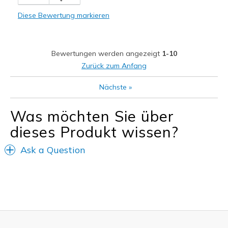
Comfortable
Diese Bewertung markieren
Durable
Stylish
Bewertungen werden angezeigt
1-10
Geeignete Verwendung
Zurück zum Anfang
Casual Wear
Nächste
»
Travel
Was möchten Sie über
Width
Feels true to width
dieses Produkt wissen?
Sizing
Feels true to size
View On Shoes
I'm Into Shoes
Ask a Question