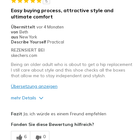
5
Going Out
Easy buying process, attractive style and
ultimate comfort
Travel
Übermittelt
vor 4 Monaten
Width
Feels true to width
von
Beth
aus
New York
Sizing
Feels true to size
Describe Yourself
Practical
View On Shoes
Shoes are for Wearing
REZENSIERT BEI
skechers.com
Being an older adult who is about to get a hip replacement
I still care about style and this shoe checks all the boxes
that allow me to stay independent and stylish.
Übersetzung anzeigen
mehr Details
Vorteile
Fazit
Ja, ich würde es einem Freund empfehlen
Attractive Design
Fanden Sie diese Bewertung hilfreich?
Breathe Well
6
0