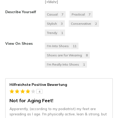
[+
Mehr
]
Describe Yourself
Casual
7
Practical
7
Stylish
3
Conservative
2
Trendy
1
View On Shoes
I'm Into Shoes
11
Shoes are for Wearing
8
I'm Really Into Shoes
1
Hilfreichste Positive Bewertung
4
Not for Aging Feet!
Apparently, (according to my podiatrist) my feet are
spreading as I age. I'm physically active, lean & strong, but