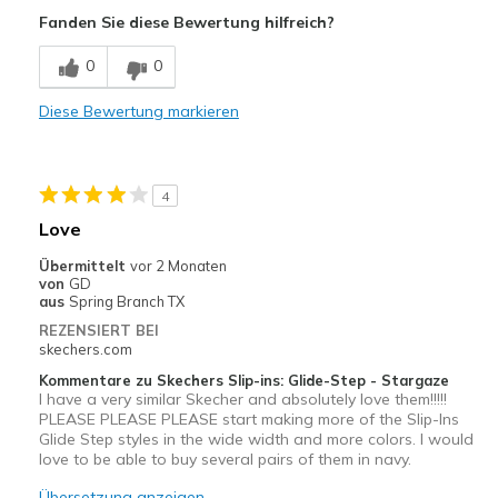
Attractive Design
Fanden Sie diese Bewertung hilfreich?
Breathe Well
0
0
Comfortable
Diese Bewertung markieren
Durable
Stylish
4
light weight-easily fit in a travel shoe bag
Love
Nachteile
Übermittelt
vor 2 Monaten
von
GD
NO CONS AT ALL
aus
Spring Branch TX
REZENSIERT BEI
Geeignete Verwendung
skechers.com
Casual Wear
Kommentare zu Skechers Slip-ins: Glide-Step - Stargaze
I have a very similar Skecher and absolutely love them!!!!!
Cute, versatile work shoes
PLEASE PLEASE PLEASE start making more of the Slip-Ins
Glide Step styles in the wide width and more colors. I would
love to be able to buy several pairs of them in navy.
Travel
Übersetzung anzeigen