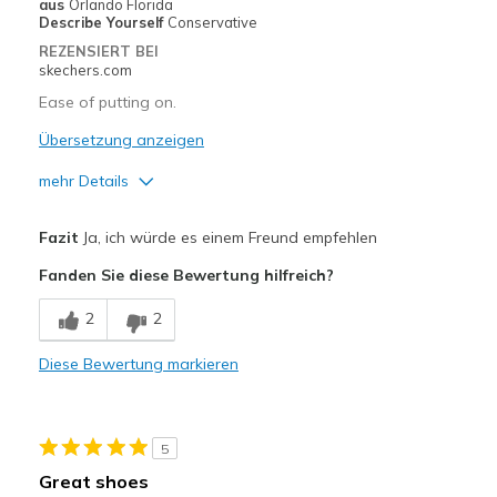
aus
Orlando Florida
Describe Yourself
Conservative
REZENSIERT BEI
skechers.com
Ease of putting on.
Übersetzung anzeigen
mehr Details
Vorteile
Fazit
Ja, ich würde es einem Freund empfehlen
Attractive Design
Fanden Sie diese Bewertung hilfreich?
Breathe Well
2
2
Comfortable
Diese Bewertung markieren
Stylish
Geeignete Verwendung
5
Casual Wear
Great shoes