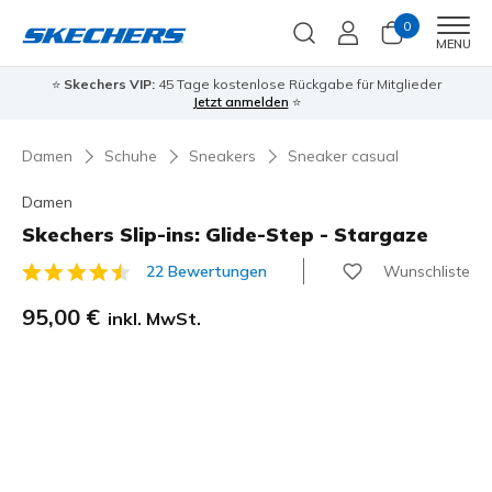
0
Men
MENU
⭐
Skechers VIP:
45 Tage kostenlose Rückgabe für Mitglieder
Jetzt anmelden
⭐
Damen
Schuhe
Sneakers
Sneaker casual
Damen
Skechers Slip-ins: Glide-Step - Stargaze
Wunschliste
22 Bewertungen
5 von 5 Kundenbewertungen
95,00 €
inkl. MwSt.