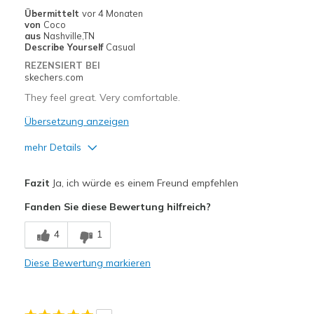
Going Out
Übermittelt
vor 4 Monaten
von
Coco
Width
Feels true to width
aus
Nashville,TN
Describe Yourself
Casual
Sizing
Feels true to size
REZENSIERT BEI
View On Shoes
Shoes are for Wearing
skechers.com
They feel great. Very comfortable.
Übersetzung anzeigen
mehr Details
Vorteile
Fazit
Ja, ich würde es einem Freund empfehlen
Attractive Design
Fanden Sie diese Bewertung hilfreich?
Comfortable
4
1
Stylish
Diese Bewertung markieren
Geeignete Verwendung
Casual Wear