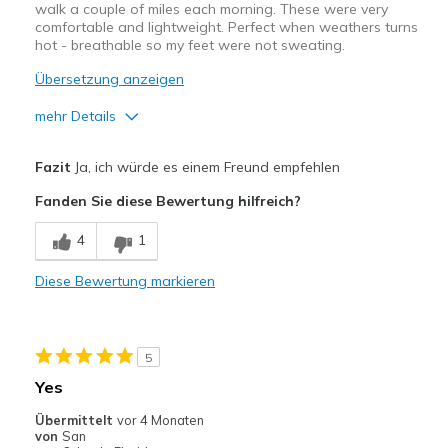
walk a couple of miles each morning. These were very
comfortable and lightweight. Perfect when weathers turns
hot - breathable so my feet were not sweating.
Übersetzung anzeigen
mehr Details
Vorteile
Fazit
Ja, ich würde es einem Freund empfehlen
Attractive Design
Fanden Sie diese Bewertung hilfreich?
Breathe Well
4
1
Comfortable
Diese Bewertung markieren
Geeignete Verwendung
Casual Wear
5
Width
Feels true to width
Yes
Sizing
Feels true to size
Übermittelt
vor 4 Monaten
View On Shoes
Shoes are for Wearing
von
San