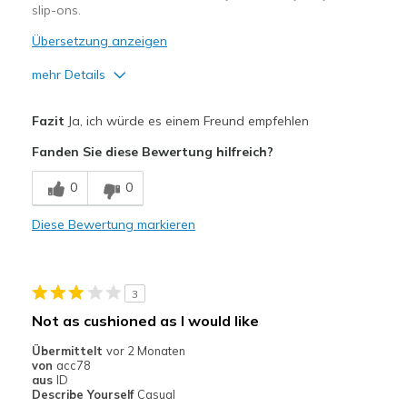
slip-ons.
Übersetzung anzeigen
mehr Details
Vorteile
Fazit
Ja, ich würde es einem Freund empfehlen
Attractive Design
Fanden Sie diese Bewertung hilfreich?
Comfortable
0
0
Stylish
Diese Bewertung markieren
Geeignete Verwendung
Casual Wear
3
Travel
Not as cushioned as I would like
Width
Feels true to width
Übermittelt
vor 2 Monaten
von
acc78
Sizing
Feels true to size
aus
ID
View On Shoes
I'm Into Shoes
Describe Yourself
Casual