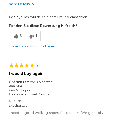
mehr Details
Vorteile
Fazit
Ja, ich würde es einem Freund empfehlen
Comfortable
Fanden Sie diese Bewertung hilfreich?
Geeignete Verwendung
3
1
Casual Wear
Diese Bewertung markieren
Width
Feels true to width
Sizing
Feels true to size
View On Shoes
Shoes are for Wearing
5
I would buy again
Übermittelt
vor 3 Monaten
von
Sue
aus
Michigan
Describe Yourself
Casual
REZENSIERT BEI
skechers.com
I needed good walking shoes for a resort. We generally