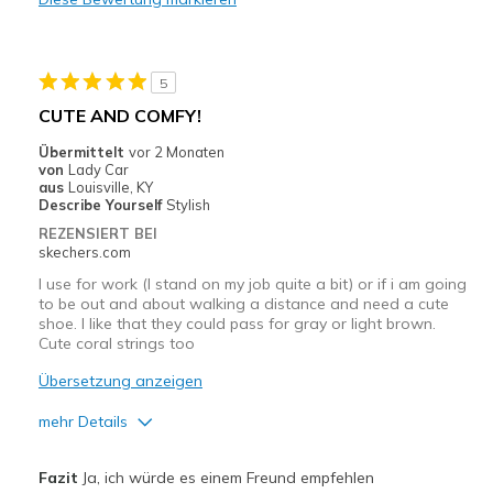
Travel
Width
Feels true to width
5
Sizing
Feels full size too small
CUTE AND COMFY!
View On Shoes
Shoes are for Wearing
Übermittelt
vor 2 Monaten
von
Lady Car
aus
Louisville, KY
Describe Yourself
Stylish
REZENSIERT BEI
skechers.com
I use for work (I stand on my job quite a bit) or if i am going
to be out and about walking a distance and need a cute
shoe. I like that they could pass for gray or light brown.
Cute coral strings too
Übersetzung anzeigen
mehr Details
Vorteile
Fazit
Ja, ich würde es einem Freund empfehlen