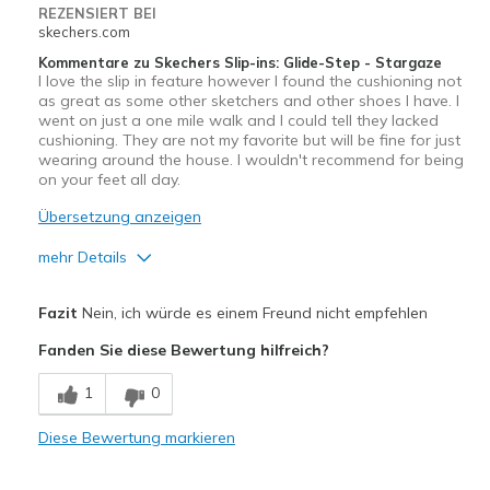
REZENSIERT BEI
skechers.com
Kommentare zu Skechers Slip-ins: Glide-Step - Stargaze
I love the slip in feature however I found the cushioning not
as great as some other sketchers and other shoes I have. I
went on just a one mile walk and I could tell they lacked
cushioning. They are not my favorite but will be fine for just
wearing around the house. I wouldn't recommend for being
on your feet all day.
Übersetzung anzeigen
mehr Details
Vorteile
Fazit
Nein, ich würde es einem Freund nicht empfehlen
Slip in
Fanden Sie diese Bewertung hilfreich?
Nachteile
1
0
Poor Cushioning
Diese Bewertung markieren
Geeignete Verwendung
Casual Wear