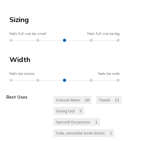
Sizing
Feels full size too small
Feels full size too big
Width
Feels too narrow
Feels too wide
Best Uses
Casual Wear
18
Travel
11
Going Out
3
Special Occasions
1
Cute, versatile work shoes
1