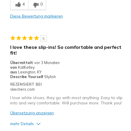
4
0
Durable
Diese Bewertung markieren
RAVES FROM EVERYBODY AT HOW CUTE THEY ARE
Stylish
5
Wash beautifully; I air dry them
I love these slip-ins! So comfortable and perfect
fit!
Nachteile
Übermittelt
vor 3 Monaten
THAT I DON'T HAVE 2 PAIRS!
von
KatKelley
aus
Lexington, KY
Geeignete Verwendung
Describe Yourself
Stylish
REZENSIERT BEI
Casual Wear
skechers.com
Going Out
I love white shoes, they go with most anything. Easy to slip
into and very comfortable. Will purchase more. Thank you!
HAPPY HOURS OUTSIDE
Übersetzung anzeigen
SUMMER BBQ & PARTY WEAR
mehr Details
Special Occasions