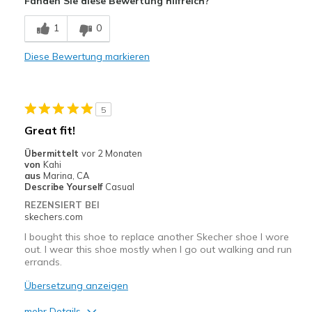
Fanden Sie diese Bewertung hilfreich?
Stylish
1
0
Nachteile
Diese Bewertung markieren
Need Break In
Poor Cushioning
5
Geeignete Verwendung
Great fit!
Casual Wear
Übermittelt
vor 2 Monaten
von
Kahi
Travel
aus
Marina, CA
Describe Yourself
Casual
Width
Feels too narrow
REZENSIERT BEI
Sizing
Feels half size too small
skechers.com
View On Shoes
Shoes are for Wearing
I bought this shoe to replace another Skecher shoe I wore
out. I wear this shoe mostly when I go out walking and run
errands.
Übersetzung anzeigen
mehr Details