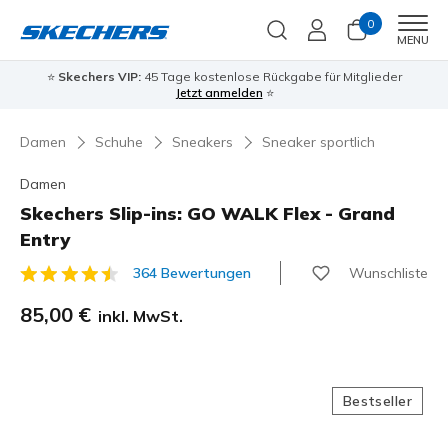
0
Men
MENU
⭐
Skechers VIP:
45 Tage kostenlose Rückgabe für Mitglieder
Jetzt anmelden
⭐
Damen
Schuhe
Sneakers
Sneaker sportlich
Damen
Skechers Slip-ins: GO WALK Flex - Grand
Entry
Wunschliste
364 Bewertungen
4,8 von 5 Kundenbewertungen
85,00 €
inkl. MwSt.
Bestseller