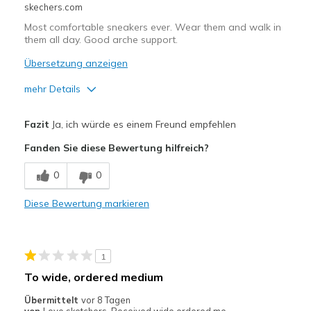
skechers.com
Most comfortable sneakers ever. Wear them and walk in
them all day. Good arche support.
Übersetzung anzeigen
mehr Details
Vorteile
Fazit
Ja, ich würde es einem Freund empfehlen
Breathe Well
Fanden Sie diese Bewertung hilfreich?
Comfortable
0
0
Durable
Diese Bewertung markieren
Geeignete Verwendung
Casual Wear
1
Travel
To wide, ordered medium
Width
Feels true to width
Übermittelt
vor 8 Tagen
von
Love sketchers. Received wide ordered me