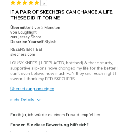
5
Sizing
Feels true to size
IF A PAIR OF SKECHERS CAN CHANGE A LIFE,
View On Shoes
Shoes are for Wearing
THESE DID IT FOR ME
Übermittelt
vor 3 Monaten
von
Laughlight
aus
Jersey Shore
Describe Yourself
Stylish
REZENSIERT BEI
skechers.com
LOUSY KNEES (1 REPLACED, botched) & these sturdy,
supportive slip-ons have changed my life for the better! I
can't even believe how much FUN they are, Each night I
swear, I thank my RED SKECHERS.
Übersetzung anzeigen
mehr Details
Vorteile
Fazit
Ja, ich würde es einem Freund empfehlen
Attractive Design
Fanden Sie diese Bewertung hilfreich?
Comfortable