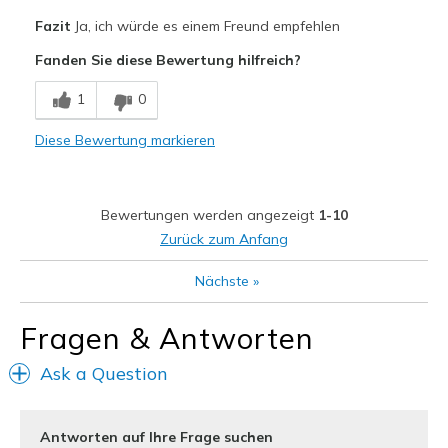
Vorteile
Fazit
Ja, ich würde es einem Freund empfehlen
Width
Feels true to width
Attractive Design
Fanden Sie diese Bewertung hilfreich?
Sizing
Feels true to size
Comfortable
View On Shoes
I'm Really Into Shoes
1
0
Stylish
Diese Bewertung markieren
Geeignete Verwendung
Casual Wear
Bewertungen werden angezeigt
1-10
Width
Feels true to width
Zurück zum Anfang
Sizing
Feels true to size
Nächste
»
Fragen & Antworten
Ask a Question
Antworten auf Ihre Frage suchen