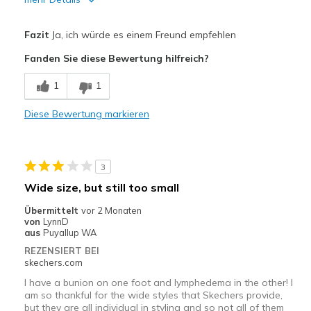
Vorteile
Fazit
Ja, ich würde es einem Freund empfehlen
Attractive Design
Fanden Sie diese Bewertung hilfreich?
Breathe Well
1
1
Comfortable
Diese Bewertung markieren
Durable
Stylish
3
Geeignete Verwendung
Wide size, but still too small
Casual Wear
Übermittelt
vor 2 Monaten
von
LynnD
Travel
aus
Puyallup WA
REZENSIERT BEI
Width
Feels true to width
skechers.com
Sizing
Feels true to size
I have a bunion on one foot and lymphedema in the other! I
View On Shoes
Shoes are for Wearing
am so thankful for the wide styles that Skechers provide,
but they are all individual in styling and so not all of them