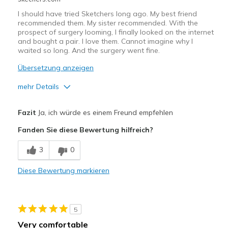
I should have tried Sketchers long ago. My best friend
recommended them. My sister recommended. With the
prospect of surgery looming, I finally looked on the internet
and bought a pair. I love them. Cannot imagine why I
waited so long. And the surgery went fine.
Übersetzung anzeigen
mehr Details
Vorteile
Fazit
Ja, ich würde es einem Freund empfehlen
Attractive Design
Fanden Sie diese Bewertung hilfreich?
Breathe Well
3
0
Durable
Diese Bewertung markieren
Stylish
Geeignete Verwendung
5
Casual Wear
Very comfortable