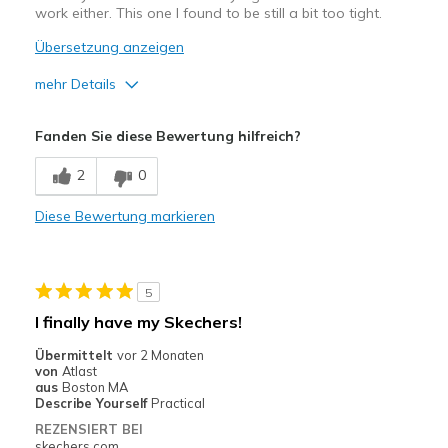
work either. This one I found to be still a bit too tight.
Übersetzung anzeigen
mehr Details
Vorteile
Fanden Sie diese Bewertung hilfreich?
Attractive Design
2
0
Sizing
Feels half size too small
Diese Bewertung markieren
5
I finally have my Skechers!
Übermittelt
vor 2 Monaten
von
Atlast
aus
Boston MA
Describe Yourself
Practical
REZENSIERT BEI
skechers.com