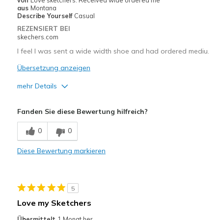
Sizing
Feels half size too small
aus
Montana
View On Shoes
I'm Into Shoes
Describe Yourself
Casual
REZENSIERT BEI
skechers.com
I feel I was sent a wide width shoe and had ordered mediu.
Übersetzung anzeigen
mehr Details
Vorteile
Fanden Sie diese Bewertung hilfreich?
Comfortable
0
0
Geeignete Verwendung
Diese Bewertung markieren
Casual Wear
Width
Feels too wide
Sizing
Feels half size too big
5
View On Shoes
Shoes are for Wearing
Love my Sketchers
Übermittelt
1 Monat her