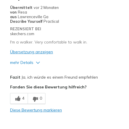
Sizing
Feels true to size
Übermittelt
vor 2 Monaten
von
Resa
View On Shoes
Shoes are for Wearing
aus
Lawrenceville Ga
Describe Yourself
Practical
REZENSIERT BEI
skechers.com
I'm a walker. Very comfortable to walk in.
Übersetzung anzeigen
mehr Details
Vorteile
Fazit
Ja, ich würde es einem Freund empfehlen
Breathe Well
Fanden Sie diese Bewertung hilfreich?
Comfortable
4
0
Geeignete Verwendung
Diese Bewertung markieren
Casual Wear
Width
Feels true to width