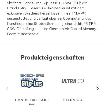
Skechers Hands Free Slip-Ins®: GO WALK Flex™ –
Grand Entry. Dieser Slip-On-Sneaker ist mit dem
exklusiven Skechers Fersenkissen (Heel Pillow™)
ausgestattet und verfügt über ein Obermaterial aus
Kunstleder, eine Stretch-Schnürung, eine leichte ULTRA
GO®-Dämpfung und eine Skechers Air-Cooled Memory
Foam™-Innensohle.
Produkteigenschaften
HANDS FREE SLIP-
ULTRA GO
A
INS
ME