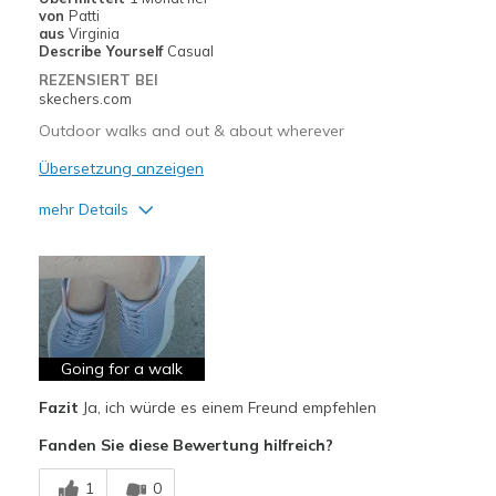
von
Patti
aus
Virginia
Describe Yourself
Casual
REZENSIERT BEI
skechers.com
Outdoor walks and out & about wherever
Übersetzung anzeigen
mehr Details
Vorteile
Attractive Design
Breathe Well
Comfortable
Going for a walk
Fazit
Ja, ich würde es einem Freund empfehlen
Durable
Fanden Sie diese Bewertung hilfreich?
Stylish
1
0