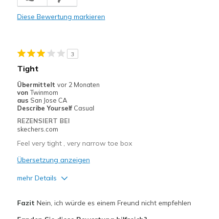
Geeignete Verwendung
Casual Wear
Diese Bewertung markieren
Width
Feels true to width
Sizing
Feels true to size
3
View On Shoes
Shoes are for Wearing
Tight
Übermittelt
vor 2 Monaten
von
Twinmom
aus
San Jose CA
Describe Yourself
Casual
REZENSIERT BEI
skechers.com
Feel very tight , very narrow toe box
Übersetzung anzeigen
mehr Details
Vorteile
Fazit
Nein, ich würde es einem Freund nicht empfehlen
Attractive Design