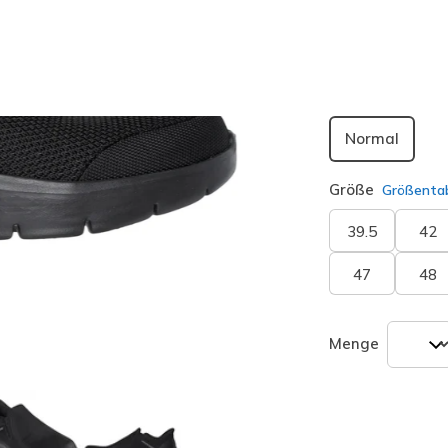
Passform
Normal
Größe
Größentab
39.5
42
47
48
Menge