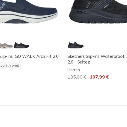
Slip-ins: GO WALK Arch Fit 2.0
Skechers Slip-ins Waterproof: 
2.0 - Sultez
uch in weit
Herren
Reduziert von
135,00 €
auf
107,99 €