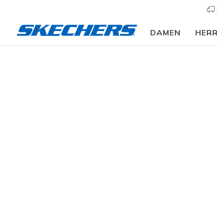
DAMEN
HER
⭐
Herren
Schuhe
Sneakers
Sneaker sportlich