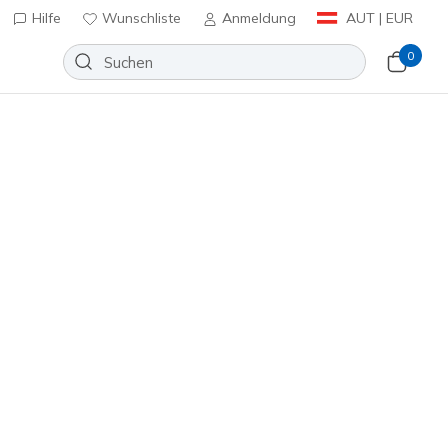
Hilfe
Wunschliste
Anmeldung
AUT | EUR
0
n
⭐
Slip-ins: GO WALK Flex - Ojai
Wunschliste
4 Bewertungen
nbewertungen
inkl. MwSt.
(#
216333
BBK
)