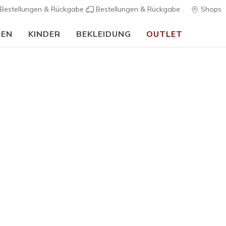
Bestellungen & Rückgabe
Bestellungen & Rückgabe
Shops
REN
KINDER
BEKLEIDUNG
OUTLET
Skechers VIP:
45 Tage kostenlose Rückgabe für Mitglieder
Jetzt anmelde
Herren
Skechers 
1
5 von 5 Kunde
85,00 €
Farbe
Schwarz