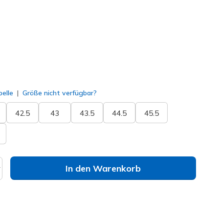
ausgewählt
elle
Größe nicht verfügbar?
42.5
43
43.5
44.5
45.5
In den Warenkorb