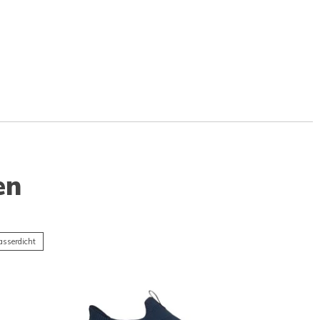
en
sserdicht