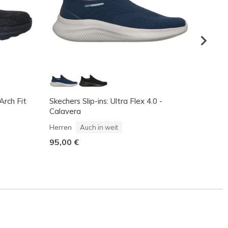
Arch Fit
Skechers Slip-ins: Ultra Flex 4.0 -
Skeche
Calavera
Netro
Herren
Herren
Auch in weit
85,00
95,00 €