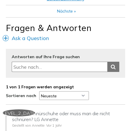
View On Shoes
I'm Into Shoes
Nächste
»
Fragen & Antworten
Ask a Question
Antworten auf Ihre Frage suchen
1 von 1 Fragen werden angezeigt
Sortieren nach
LEVEL_2_DATE
Hi! Sind Schnürschuhe oder muss man die nicht
schnüren? LG Annette
Gestellt von Annette
Vor 1 Jahr