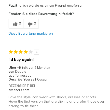
Vorteile
Fazit
Ja, ich würde es einem Freund empfehlen
Attractive Design
Fanden Sie diese Bewertung hilfreich?
Comfortable
0
0
Stylish
Diese Bewertung markieren
Geeignete Verwendung
Casual Wear
4
Width
Feels true to width
I'd buy again!
Sizing
Feels true to size
Übermittelt
vor 2 Monaten
View On Shoes
Shoes are for Wearing
von
Debbie
aus
Tennessee
Describe Yourself
Casual
REZENSIERT BEI
skechers.com
Love the style, can wear with slacks, dresses or shorts.
Have the first version that are slip ins and prefer those over
having to tie these