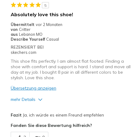
5
Absolutely love this shoe!
Übermittelt
vor 2 Monaten
von
Critter
aus
Lebanon MO
Describe Yourself
Casual
REZENSIERT BEI
skechers.com
This shoe fits perfectly. I am almost flat footed. Finding a
shoe with comfort and support is hard. I stand and move all
day at my job. I bought 8 pair in all different colors to be
stylish. Love this shoe.
Übersetzung anzeigen
mehr Details
Vorteile
Fazit
Ja, ich würde es einem Freund empfehlen
Attractive Design
Fanden Sie diese Bewertung hilfreich?
Breathe Well