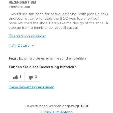
REZENSIERT BEI
skechers.com
I would use this shoe for casual dressing. With jeans, slacks
and capri's . Unfortunately the 8 1/2 was too short so I
have returned the shoe. Really like the design of the shoe. A
step up from a tennis shoe, yet still casual.
Übersetzung anzeigen
mehr Details
Vorteile
Fazit
Ja, ich würde es einem Freund empfehlen
Attractive Design
Fanden Sie diese Bewertung hilfreich?
Stylish
1
0
Geeignete Verwendung
Diese Bewertung markieren
Casual Wear
Width
Feels true to width
Bewertungen werden angezeigt
1-10
Sizing
Feels half size too small
Zurück zum Anfang