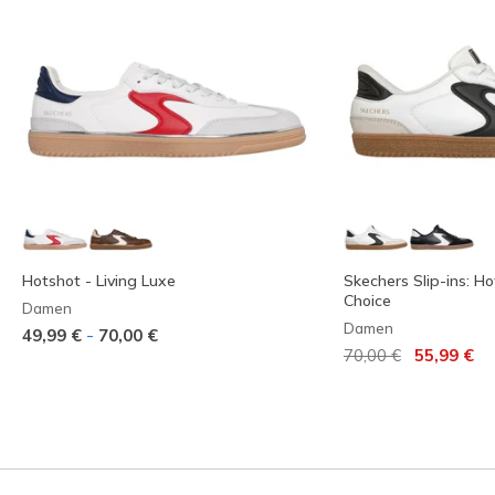
Hotshot - Living Luxe
Skechers Slip-ins: Ho
Choice
Damen
Damen
-
49,99 €
70,00 €
Reduziert von
auf
70,00 €
55,99 €