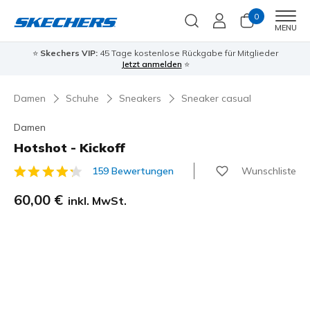
0
Men
MENU
⭐
Skechers VIP:
45 Tage kostenlose Rückgabe für Mitglieder
Jetzt anmelden
⭐
Damen
Schuhe
Sneakers
Sneaker casual
Damen
Hotshot - Kickoff
Wunschliste
159 Bewertungen
5 von 5 Kundenbewertungen
60,00 €
inkl. MwSt.