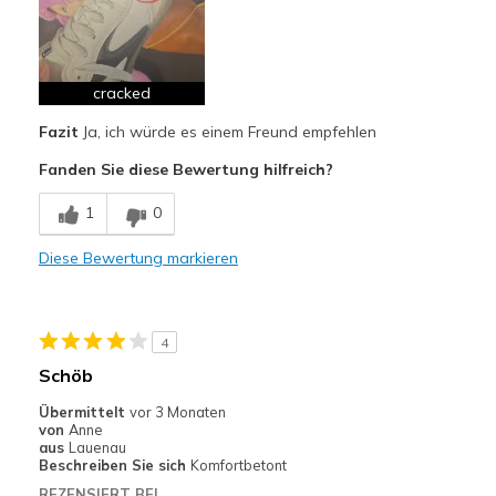
Attractive Design
Breathe Well
Comfortable
cracked
Fazit
Ja, ich würde es einem Freund empfehlen
Stylish
Fanden Sie diese Bewertung hilfreich?
Nachteile
1
0
Poor Quality
Diese Bewertung markieren
Geeignete Verwendung
Casual Wear
Going Out
4
Schöb
Travel
Übermittelt
vor 3 Monaten
Width
Feels true to width
von
Anne
aus
Lauenau
Sizing
Feels true to size
Beschreiben Sie sich
Komfortbetont
View On Shoes
I'm Into Shoes
REZENSIERT BEI