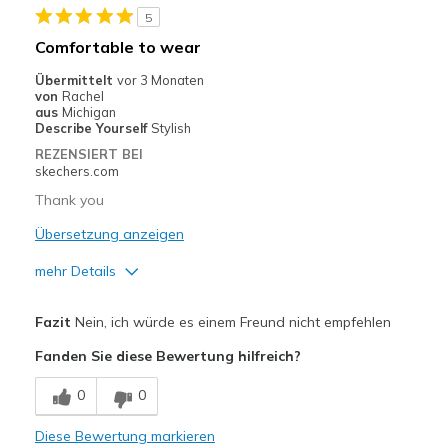
5
Geeignete Verwendung
Comfortable to wear
Casual Wear
Übermittelt
vor 3 Monaten
von
Rachel
Going Out
aus
Michigan
Describe Yourself
Stylish
Travel
REZENSIERT BEI
skechers.com
Width
Feels true to width
Thank you
Sizing
Feels true to size
Übersetzung anzeigen
View On Shoes
Shoes are for Wearing
mehr Details
Vorteile
Fazit
Nein, ich würde es einem Freund nicht empfehlen
Attractive Design
Fanden Sie diese Bewertung hilfreich?
Breathe Well
0
0
Comfortable
Diese Bewertung markieren