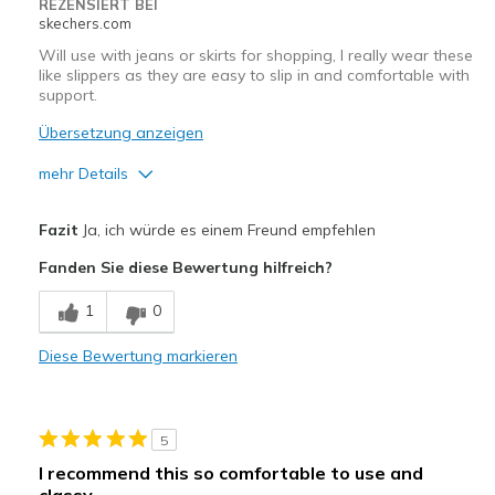
Sizing
Feels true to size
REZENSIERT BEI
skechers.com
View On Shoes
Shoes are for Wearing
Will use with jeans or skirts for shopping, I really wear these
like slippers as they are easy to slip in and comfortable with
support.
Übersetzung anzeigen
mehr Details
Vorteile
Fazit
Ja, ich würde es einem Freund empfehlen
Attractive Design
Fanden Sie diese Bewertung hilfreich?
Breathe Well
1
0
Comfortable
Diese Bewertung markieren
Durable
Stylish
5
Geeignete Verwendung
I recommend this so comfortable to use and