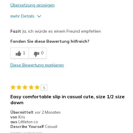
Übersetzung anzeigen
mehr Details
Vorteile
Fazit
Ja, ich würde es einem Freund empfehlen
Attractive Design
Fanden Sie diese Bewertung hilfreich?
Comfortable
1
0
Stylish
Diese Bewertung markieren
Nachteile
Prefer the slip on like these without the tie
5
Geeignete Verwendung
Easy comfortable slip in casual cute, size 1/2 size
Casual Wear
down
Übermittelt
vor 2 Monaten
Travel
von
Kris
aus
Littleton co
Width
Feels true to width
Describe Yourself
Casual