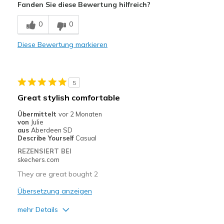
Fanden Sie diese Bewertung hilfreich?
Breathe Well
0
0
Comfortable
Diese Bewertung markieren
Stylish
Geeignete Verwendung
5
Casual Wear
Great stylish comfortable
Travel
Übermittelt
vor 2 Monaten
von
Julie
Width
Feels true to width
aus
Aberdeen SD
Describe Yourself
Casual
Sizing
Feels true to size
REZENSIERT BEI
View On Shoes
I'm Into Shoes
skechers.com
They are great bought 2
Übersetzung anzeigen
mehr Details