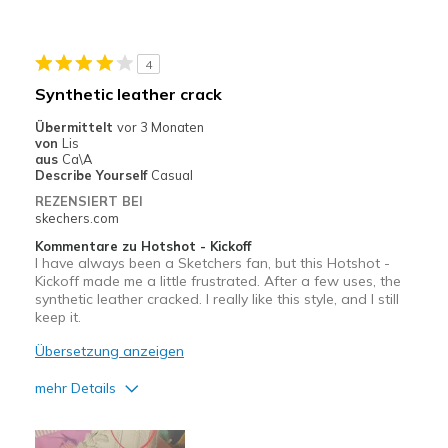
Durable
Stylish
4
Geeignete Verwendung
Synthetic leather crack
Casual Wear
Übermittelt
vor 3 Monaten
von
Lis
Width
Feels true to width
aus
Ca\A
Describe Yourself
Casual
Sizing
Feels true to size
REZENSIERT BEI
skechers.com
Kommentare zu Hotshot - Kickoff
I have always been a Sketchers fan, but this Hotshot -
Kickoff made me a little frustrated. After a few uses, the
synthetic leather cracked. I really like this style, and I still
keep it.
Übersetzung anzeigen
mehr Details
Vorteile