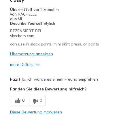
classy
Casual Wear
Übermittelt
vor 2 Monaten
Going Out
von
RACHELLE
aus
MI
Travel
Describe Yourself
Stylish
REZENSIERT BEI
Width
Feels true to width
skechers.com
Sizing
Feels half size too big
can use in slack pants, mini skirt dress, or pants
View On Shoes
I'm Into Shoes
Übersetzung anzeigen
mehr Details
Vorteile
Fazit
Ja, ich würde es einem Freund empfehlen
Attractive Design
Fanden Sie diese Bewertung hilfreich?
Breathe Well
0
0
Comfortable
Diese Bewertung markieren
Durable
Stylish