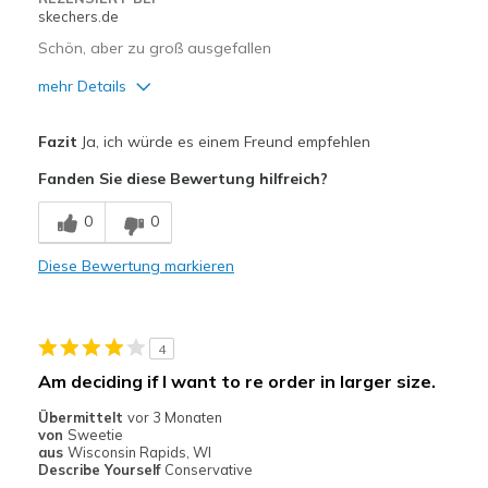
skechers.de
Schön, aber zu groß ausgefallen
mehr Details
Vorteile
Fazit
Ja, ich würde es einem Freund empfehlen
Attraktives Design
Fanden Sie diese Bewertung hilfreich?
Nachteile
0
0
Keine Stoßdämpfung
Diese Bewertung markieren
Geeignete Verwendung
Freizeitkleidung
4
Breite
Fühlen sich zu breit an
Am deciding if I want to re order in larger size.
Größe
Fühlt sich zu groß an
Übermittelt
vor 3 Monaten
Meine Meinung zu Schuhen
Ich liebe Schuhe
von
Sweetie
aus
Wisconsin Rapids, WI
Describe Yourself
Conservative