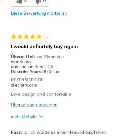
2
0
Comfortable
Diese Bewertung markieren
Durable
Stylish
5
Geeignete Verwendung
I would definitely buy again
Casual Wear
Übermittelt
vor 2 Monaten
von
Sandy
Going Out
aus
Laguna Beach CA
Describe Yourself
Casual
Special Occasions
REZENSIERT BEI
skechers.com
Travel
Love design and comfortable
Width
Feels true to width
Übersetzung anzeigen
Sizing
Feels true to size
mehr Details
View On Shoes
I'm Really Into Shoes
Vorteile
Fazit
Ja, ich würde es einem Freund empfehlen
Attractive Design