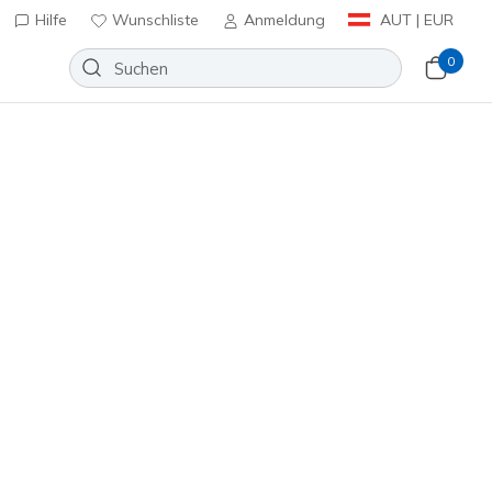
Hilfe
Wunschliste
Anmeldung
AUT | EUR
0
 SKX_2 Academy AG
Wunschliste
eine Bewertungen
nbewertungen
inkl. MwSt.
warz
(#
252120
RDBK
)