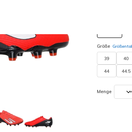
Passform
Normal
Größe
Größentab
39
40
44
44.5
Menge