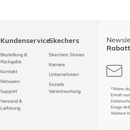
Newsle
Kundenservice
Skechers
Rabatt
Bestellung &
Skechers Stories
Rückgabe
Karriere
Kontakt
Unternehmen
Retouren
Soziale
*Wenn du 
Support
Verantwortung
Erhalt vo
Versand &
Datenschut
Einige Ar
Lieferung
Weitere I