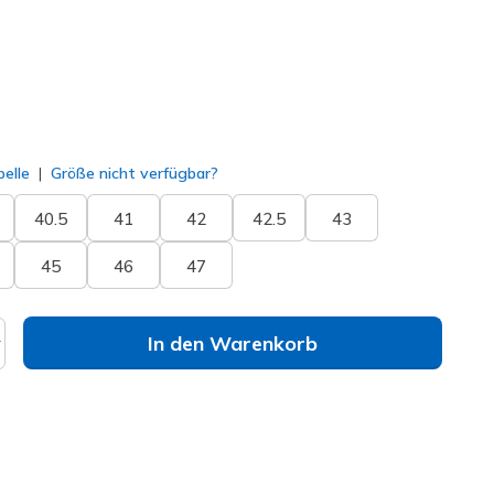
ausgewählt
elle
Größe nicht verfügbar?
40.5
41
42
42.5
43
45
46
47
In den Warenkorb