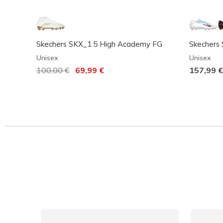
Skechers SKX_1.5 High Academy FG
Skechers 
Unisex
Unisex
Reduziert von
100,00 €
auf
69,99 €
157,99 