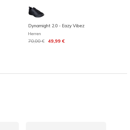
Dynamight 2.0 - Eazy Vibez
Skeche
Herren
Unisex
Reduziert von
70,00 €
auf
49,99 €
157,9