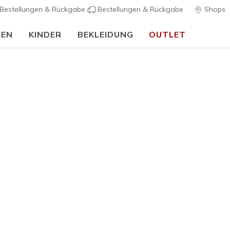
Bestellungen & Rückgabe
Bestellungen & Rückgabe
Shops
REN
KINDER
BEKLEIDUNG
OUTLET
🎒 Back To School Guide:
JETZT SHOPPEN
Unisex
Skechers
K
5 von 5 Kunde
95,00 €
Farbe
Rot / Sch