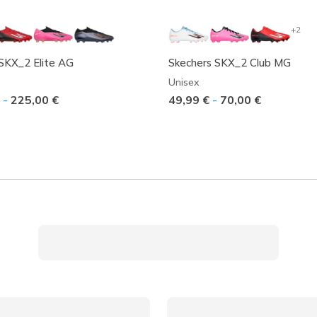
+2
SKX_2 Elite AG
Skechers SKX_2 Club MG
Unisex
€
-
225,00 €
49,99 €
-
70,00 €