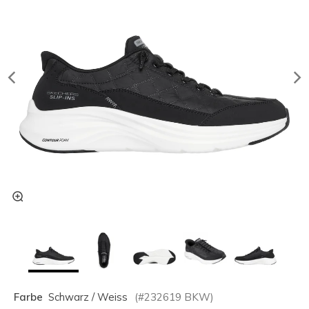
Farbe
Schwarz / Weiss
(#
232619
BKW
)