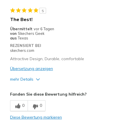
Travel
5
Width
Feels true to width
The Best!
Sizing
Feels true to size
Übermittelt
vor 6 Tagen
View On Shoes
Shoes are for Wearing
von
Skechers Geek
aus
Texas
REZENSIERT BEI
skechers.com
Attractive Design, Durable, comfortable
Übersetzung anzeigen
mehr Details
Vorteile
Fanden Sie diese Bewertung hilfreich?
Attractive Design
0
0
Breathe Well
Diese Bewertung markieren
Comfortable