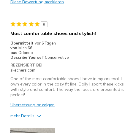
Diese Bewertung markieren
Geeignete Verwendung
Casual Wear
5
Travel
Most comfortable shoes and stylish!
Width
Feels true to width
Übermittelt
vor 6 Tagen
von
Michi66
Sizing
Feels true to size
aus
Orlando
View On Shoes
Shoes are for Wearing
Describe Yourself
Conservative
REZENSIERT BEI
skechers.com
One of the most comfortable shoes I have in my arsenal. I
own every color in the cozy fit line. Daily I sport these kicks
with style and comfort. The way the laces are presented is
perfect!
Übersetzung anzeigen
mehr Details
Vorteile