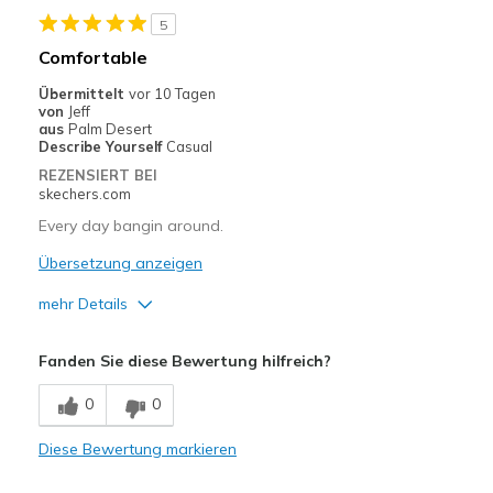
5
Geeignete Verwendung
Comfortable
Casual Wear
Übermittelt
vor 10 Tagen
von
Jeff
Width
Feels true to width
aus
Palm Desert
Describe Yourself
Casual
Sizing
Feels true to size
REZENSIERT BEI
View On Shoes
Shoes are for Wearing
skechers.com
Every day bangin around.
Übersetzung anzeigen
mehr Details
Vorteile
Fanden Sie diese Bewertung hilfreich?
Comfortable
0
0
Nachteile
Diese Bewertung markieren
Wear Out Quickly