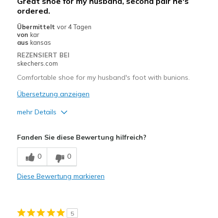
Great shoe for my husband, second pair he's
Sizing
Feels true to size
ordered.
Übermittelt
vor 4 Tagen
von
kar
aus
kansas
REZENSIERT BEI
skechers.com
Comfortable shoe for my husband's foot with bunions.
Übersetzung anzeigen
mehr Details
Vorteile
Fanden Sie diese Bewertung hilfreich?
Attractive Design
0
0
Breathe Well
Diese Bewertung markieren
Comfortable
Durable
5