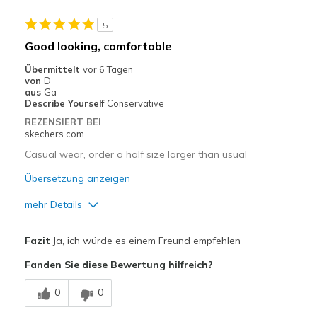
Durable
5
Stylish
Good looking, comfortable
Geeignete Verwendung
Übermittelt
vor 6 Tagen
von
D
Casual Wear
aus
Ga
Describe Yourself
Conservative
Travel
REZENSIERT BEI
skechers.com
Width
Feels true to width
Casual wear, order a half size larger than usual
Sizing
Feels true to size
Übersetzung anzeigen
mehr Details
Vorteile
Fazit
Ja, ich würde es einem Freund empfehlen
Attractive Design
Fanden Sie diese Bewertung hilfreich?
Comfortable
0
0
Stylish