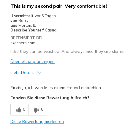
Stylish
This is my second pair. Very comfortable!
Geeignete Verwendung
Übermittelt
vor 5 Tagen
von
Barry
Casual Wear
aus
Morton, IL
Describe Yourself
Casual
Going Out
REZENSIERT BEI
skechers.com
Travel
I like they can be washed. And always nice they are slip-in.
Width
Feels true to width
Übersetzung anzeigen
Sizing
Feels true to size
mehr Details
Vorteile
Fazit
Ja, ich würde es einem Freund empfehlen
Attractive Design
Fanden Sie diese Bewertung hilfreich?
Comfortable
0
0
Geeignete Verwendung
Diese Bewertung markieren
Casual Wear