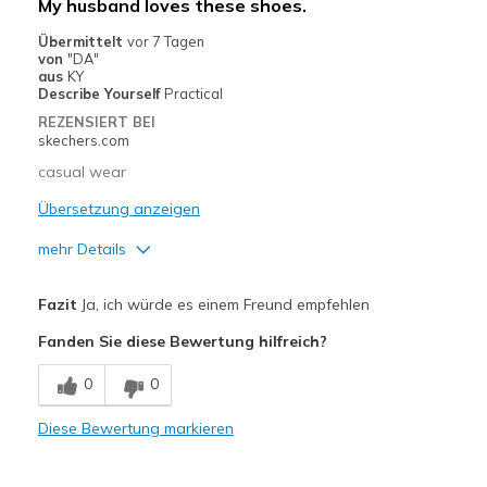
My husband loves these shoes.
Travel
Übermittelt
vor 7 Tagen
von
"DA"
Width
Feels true to width
aus
KY
Describe Yourself
Practical
Sizing
Feels true to size
REZENSIERT BEI
View On Shoes
Shoes are for Wearing
skechers.com
casual wear
Übersetzung anzeigen
mehr Details
Vorteile
Fazit
Ja, ich würde es einem Freund empfehlen
Attractive Design
Fanden Sie diese Bewertung hilfreich?
Breathe Well
0
0
Comfortable
Diese Bewertung markieren
Durable
Stylish