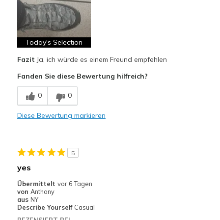
Attractive Design
Breathe Well
Comfortable
Today's Selection
Fazit
Ja, ich würde es einem Freund empfehlen
Stylish
Fanden Sie diese Bewertung hilfreich?
Geeignete Verwendung
0
0
Casual Wear
Going Out
Diese Bewertung markieren
Travel
5
Width
Feels true to width
Sizing
yes
Feels true to size
View On Shoes
Shoes are for Wearing
Übermittelt
vor 6 Tagen
von
Anthony
aus
NY
Describe Yourself
Casual