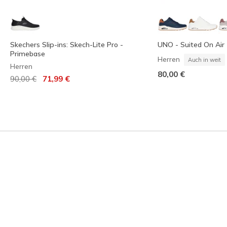
Skechers Slip-ins: Skech-Lite Pro -
UNO - Suited On Air
Primebase
Herren
Auch in weit
Herren
80,00 €
Reduziert von
auf
90,00 €
71,99 €