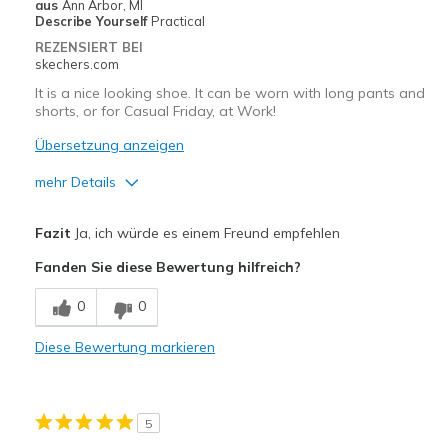
aus
Ann Arbor, MI
View On Shoes
Shoes are for Wearing
Describe Yourself
Practical
REZENSIERT BEI
skechers.com
It is a nice looking shoe. It can be worn with long pants and
shorts, or for Casual Friday, at Work!
Übersetzung anzeigen
mehr Details
Vorteile
Fazit
Ja, ich würde es einem Freund empfehlen
Attractive Design
Fanden Sie diese Bewertung hilfreich?
Breathe Well
0
0
Comfortable
Diese Bewertung markieren
Stylish
Geeignete Verwendung
5
Casual Wear