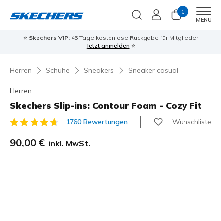
0
Men
MENU
⭐
Skechers VIP:
45 Tage kostenlose Rückgabe für Mitglieder
Jetzt anmelden
⭐
Herren
Schuhe
Sneakers
Sneaker casual
Herren
Skechers Slip-ins: Contour Foam - Cozy Fit
Wunschliste
1760 Bewertungen
4,5 von 5 Kundenbewertungen
90,00 €
inkl. MwSt.