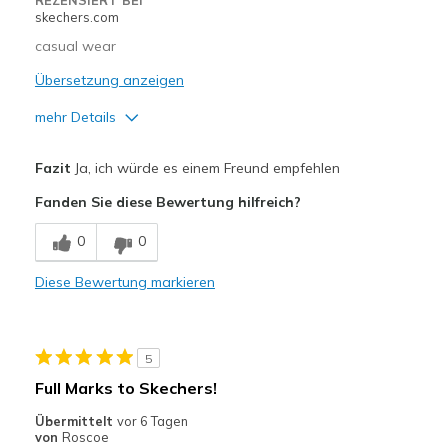
REZENSIERT BEI
skechers.com
casual wear
Übersetzung anzeigen
mehr Details
Vorteile
Fazit
Ja, ich würde es einem Freund empfehlen
Comfortable
Fanden Sie diese Bewertung hilfreich?
Stylish
0
0
Geeignete Verwendung
Diese Bewertung markieren
Casual Wear
Going Out
5
Travel
Full Marks to Skechers!
Width
Feels true to width
Übermittelt
vor 6 Tagen
von
Roscoe
Sizing
Feels true to size