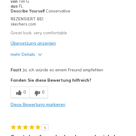
von
Tim G
aus
FL
Describe Yourself
Conservative
REZENSIERT BEI
skechers.com
Great look, very comfortable
Übersetzung anzeigen
mehr Details
Vorteile
Fazit
Ja, ich würde es einem Freund empfehlen
Attractive Design
Fanden Sie diese Bewertung hilfreich?
Comfortable
0
0
Stylish
Diese Bewertung markieren
Geeignete Verwendung
Casual Wear
5
Width
Feels true to width