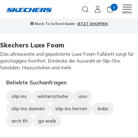
0
Men
MENU
PEN
⭐
Skechers VIP:
45 Tage kostenlose Rückgabe für Mitg
Jetzt anmelden
⭐
Skechers Luxe Foam
Das ultraweiche und gepolsterte Luxe Foam Fußbett sorgt für
ganztägigen Komfort. Entdecke die Auswahl an Slip-Ons,
Sandalen, Hausschuhen und mehr.
Beliebte Suchanfragen
slip ins
winterschuhe
uno
slip-ins damen
slip-ins herren
bobs
arch fit
go walk