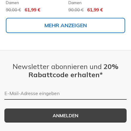
Damen
Damen
Reduziert von
auf
Reduziert von
auf
90,00 €
61,99 €
90,00 €
61,99 €
MEHR ANZEIGEN
Newsletter abonnieren und
20%
Rabattcode erhalten*
E-Mail-Adresse
ANMELDEN