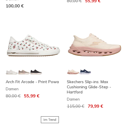
Reduziert von
auf
80,00 €
55,99 €
100,00 €
Arch Fit Arcade - Print Powa
Skechers Slip-ins: Max
Cushioning Glide-Step -
Damen
Hartford
Reduziert von
auf
80,00 €
55,99 €
Damen
Reduziert von
auf
115,00 €
79,99 €
Im Trend