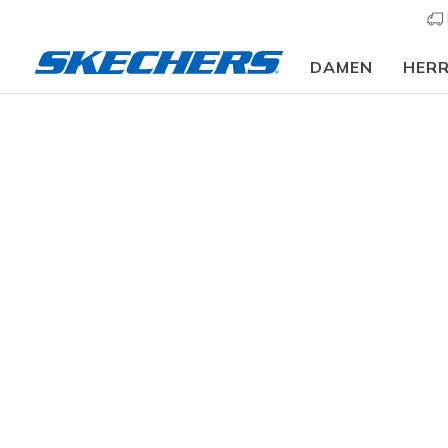
DAMEN
HER
Damen
Schuhe
Sneakers
Sneaker sportlich