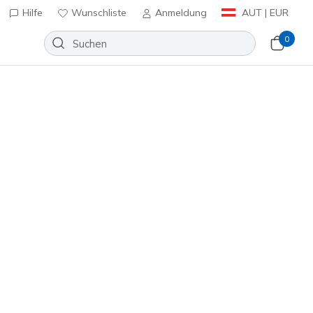
Hilfe
Wunschliste
Anmeldung
AUT | EUR
0
Skechers VIP:
45 Tage kostenlose Rückgabe für Mitglieder
Jetzt anmeld
 - Britt
Wunschliste
2 Bewertungen
nbewertungen
inkl. MwSt.
sa
(#
125920
BLPK
)