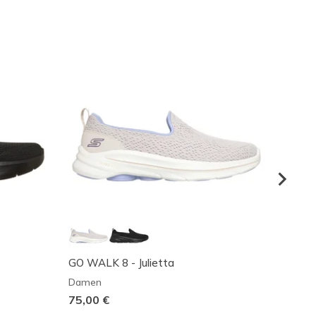
GO WALK 8 - Julietta
Skeche
Damen
Dame
75,00 €
100,0