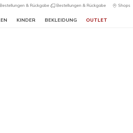
Bestellungen & Rückgabe
Bestellungen & Rückgabe
Shops
REN
KINDER
BEKLEIDUNG
OUTLET
⭐
Damen
GO WALK 8
6
4 von 5 Kunde
90,00 €
Farbe
Blau / Ro