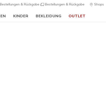
Bestellungen & Rückgabe
Bestellungen & Rückgabe
Shops
REN
KINDER
BEKLEIDUNG
OUTLET
🎒 Back To School Guide:
JETZT SHOPPEN
rch Fit
Sandalen
Leinensc