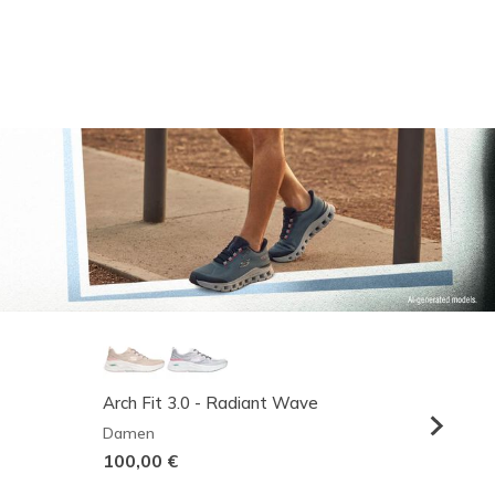
Arch Fit 3.0 - Radiant Wave
Relaxed
Damen
Herren
100,00 €
95,00 