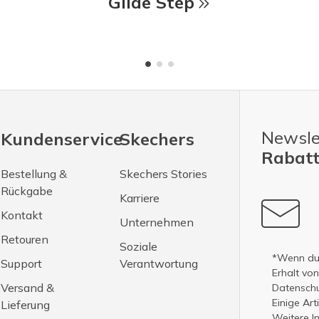
Glide Step
Newsle
Kundenservice
Skechers
Rabatt
Bestellung &
Skechers Stories
Rückgabe
Karriere
Kontakt
Unternehmen
Retouren
Soziale
*Wenn du 
Support
Verantwortung
Erhalt vo
Versand &
Datenschut
Einige Ar
Lieferung
Weitere I