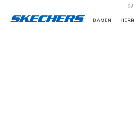
DAMEN
HER
Slip-ins
A