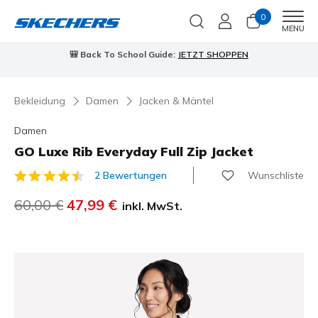
0
Men
MENU
🎒 Back To School Guide:
JETZT SHOPPEN
Bekleidung
Damen
Jacken & Mäntel
Damen
GO Luxe Rib Everyday Full Zip Jacket
Wunschliste
2 Bewertungen
3,3 von 5 Kundenbewertungen
Reduziert von
60,00 €
auf
47,99 €
inkl. MwSt.