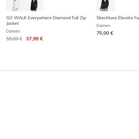
GO WALK Everywhere Diamond Full Zip
Skechluxe Elevate Ful
Jacket
Damen
Damen
75,00 €
Reduziert von
auf
55,00 €
37,99 €