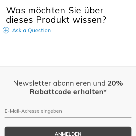
Travel
Was möchten Sie über
dieses Produkt wissen?
Width
Feels true to width
Sizing
Feels true to size
Ask a Question
Newsletter abonnieren und
20%
Rabattcode erhalten*
E-Mail-Adresse
ANMELDEN