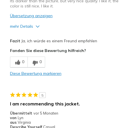
Its darker than the picture, but very nice quality. I like it, the
color is still nice, I like it.
Übersetzung anzeigen
mehr Details
Vorteile
Fazit
Ja, ich würde es einem Freund empfehlen
Attractive Design
Fanden Sie diese Bewertung hilfreich?
Breathe Well
0
0
Comfortable
Diese Bewertung markieren
Durable
Stylish
5
Geeignete Verwendung
I am recommending this jacket.
Casual Wear
Übermittelt
vor 5 Monaten
von
Lyn
Travel
aus
Virginia
Describe Yourself
Casual