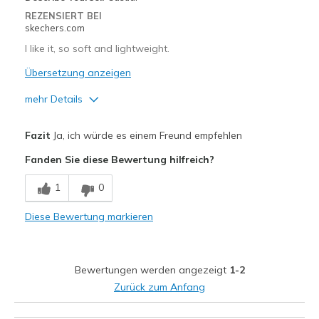
Width
Feels true to width
REZENSIERT BEI
skechers.com
Sizing
Feels true to size
View On Shoes
I'm Into Shoes
I like it, so soft and lightweight.
Übersetzung anzeigen
mehr Details
Vorteile
Fazit
Ja, ich würde es einem Freund empfehlen
Breathe Well
Fanden Sie diese Bewertung hilfreich?
Comfortable
1
0
Nachteile
Diese Bewertung markieren
Haven't wear it yet
Geeignete Verwendung
Bewertungen werden angezeigt
1-2
Casual Wear
Zurück zum Anfang
Going Out