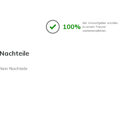
der Anwortgeber würden
100%
es einem Freund
weiterempfehlen.
Nachteile
Nein Nachteile