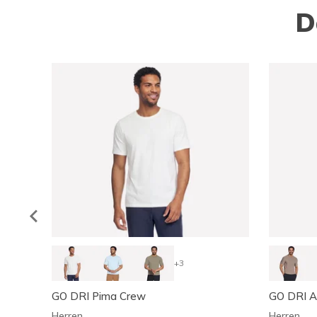
D
+3
GO DRI Pima Crew
GO DRI A
Herren
Herren