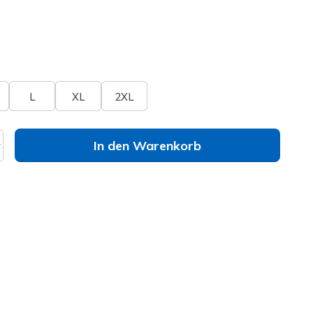
lt
elle
Größe nicht verfügbar?
L
XL
2XL
In den Warenkorb