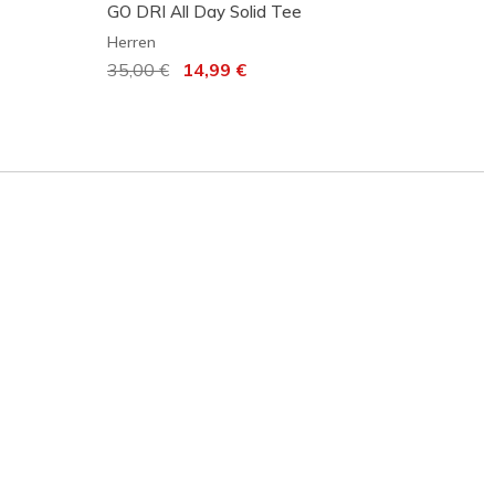
GO DRI All Day Solid Tee
Reduz
45,00
Herren
Reduziert von
35,00 €
auf
14,99 €