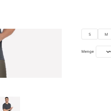
ausgewäh
Größe
Größentab
S
M
Menge