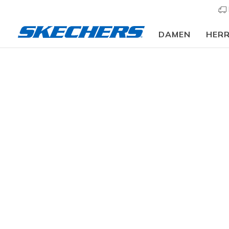
DAMEN
HER
⭐
Bekleidung
Herren
Oberteile