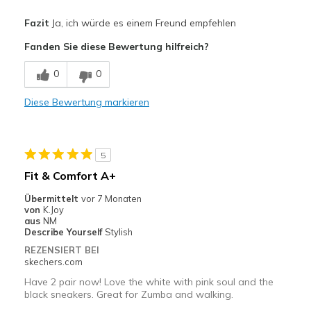
Vorteile
Fazit
Ja, ich würde es einem Freund empfehlen
Comfortable
Fanden Sie diese Bewertung hilfreich?
Stylish
0
0
Nachteile
Diese Bewertung markieren
Have non
Geeignete Verwendung
5
Casual Wear
Fit & Comfort A+
Travel
Übermittelt
vor 7 Monaten
von
K.Joy
Width
Feels true to width
aus
NM
Describe Yourself
Stylish
Sizing
Feels true to size
REZENSIERT BEI
View On Shoes
Shoes are for Wearing
skechers.com
Have 2 pair now! Love the white with pink soul and the
black sneakers. Great for Zumba and walking.