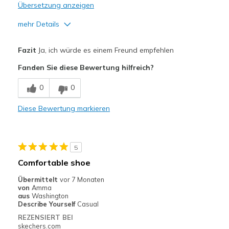
Übersetzung anzeigen
mehr Details
Vorteile
Fazit
Ja, ich würde es einem Freund empfehlen
Attractive Design
Fanden Sie diese Bewertung hilfreich?
Breathe Well
0
0
Comfortable
Diese Bewertung markieren
Durable
Stylish
5
Geeignete Verwendung
Comfortable shoe
Casual Wear
Übermittelt
vor 7 Monaten
von
Amma
Travel
aus
Washington
Describe Yourself
Casual
Width
Feels true to width
REZENSIERT BEI
skechers.com
Sizing
Feels true to size