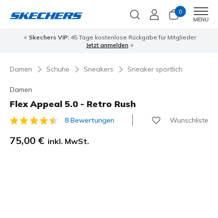
0
Men
MENU
⭐
Skechers VIP:
45 Tage kostenlose Rückgabe für Mitglieder
Jetzt anmelden
⭐
Damen
Schuhe
Sneakers
Sneaker sportlich
Damen
Flex Appeal 5.0 - Retro Rush
Wunschliste
8 Bewertungen
3,7 von 5 Kundenbewertungen
75,00 €
inkl. MwSt.