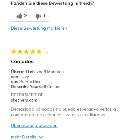
Fanden Sie diese Bewertung hilfreich?
Comfortable
9
1
Stylish
Diese Bewertung markieren
Nachteile
I have no cons!
5
Geeignete Verwendung
Cómodos
Casual Wear
Übermittelt
vor 9 Monaten
von
Lizzy
Going Out
aus
Puerto Rico
Describe Yourself
Casual
Width
Feels true to width
REZENSIERT BEI
Sizing
Feels true to size
skechers.com
View On Shoes
Shoes are for Wearing
Demasiado cómodos no puedo esperar volverlos a
comprar en otro color, el size es justo, livianos.
Übersetzung anzeigen
mehr Details