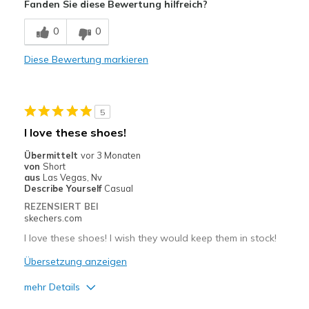
Fanden Sie diese Bewertung hilfreich?
Poor Quality
0
0
Diese Bewertung markieren
5
I love these shoes!
Übermittelt
vor 3 Monaten
von
Short
aus
Las Vegas, Nv
Describe Yourself
Casual
REZENSIERT BEI
skechers.com
I love these shoes! I wish they would keep them in stock!
Übersetzung anzeigen
mehr Details