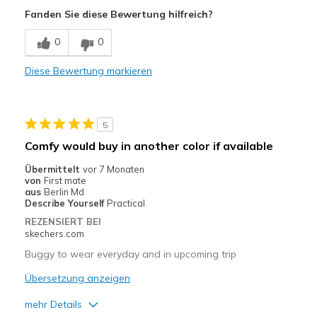
Vorteile
Fanden Sie diese Bewertung hilfreich?
Attractive Design
0
0
Breathe Well
Diese Bewertung markieren
Comfortable
Durable
5
Stylish
Comfy would buy in another color if available
Geeignete Verwendung
Übermittelt
vor 7 Monaten
von
First mate
Casual Wear
aus
Berlin Md
Describe Yourself
Practical
Width
Feels true to width
REZENSIERT BEI
Sizing
Feels true to size
skechers.com
Buggy to wear everyday and in upcoming trip
Übersetzung anzeigen
mehr Details