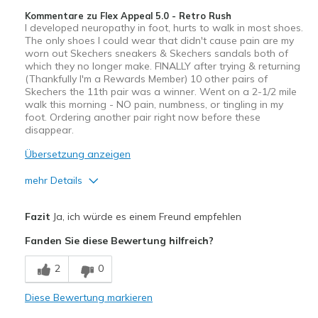
View On Shoes
I'm Really Into Shoes
Kommentare zu Flex Appeal 5.0 - Retro Rush
I developed neuropathy in foot, hurts to walk in most shoes.
The only shoes I could wear that didn't cause pain are my
worn out Skechers sneakers & Skechers sandals both of
which they no longer make. FINALLY after trying & returning
(Thankfully I'm a Rewards Member) 10 other pairs of
Skechers the 11th pair was a winner. Went on a 2-1/2 mile
walk this morning - NO pain, numbness, or tingling in my
foot. Ordering another pair right now before these
disappear.
Übersetzung anzeigen
mehr Details
Vorteile
Fazit
Ja, ich würde es einem Freund empfehlen
Comfortable
Fanden Sie diese Bewertung hilfreich?
Width
Feels true to width
2
0
Sizing
Feels true to size
View On Shoes
Shoes are for Wearing
Diese Bewertung markieren