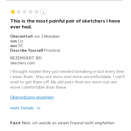
1
This is the most painful pair of sketchers I have
ever had.
Übermittelt
vor 2 Monaten
von
Liz
aus
SC
Describe Yourself
Practical
REZENSIERT BEI
skechers.com
I thought maybe they just needed breaking in but every time
I wear them , they are more and more uncomfortable. I can't
wait to get them off. My old pairs that are worn out are
move comfortable than these.
Übersetzung anzeigen
mehr Details
Nachteile
Fazit
Nein, ich würde es einem Freund nicht empfehlen
Poor Cushioning