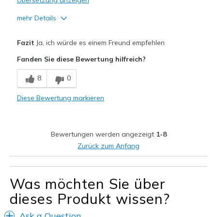
Übersetzung anzeigen
mehr Details
Vorteile
Fazit
Ja, ich würde es einem Freund empfehlen
Attractive Design
Fanden Sie diese Bewertung hilfreich?
Comfortable
8
0
Geeignete Verwendung
Diese Bewertung markieren
Casual Wear
Working out
Bewertungen werden angezeigt
1-8
Width
Feels true to width
Zurück zum Anfang
Sizing
Feels true to size
View On Shoes
I'm Really Into Shoes
Was möchten Sie über
dieses Produkt wissen?
Ask a Question