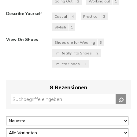
Going Out
2
Working out
1
Describe Yourself
Casual
4
Practical
3
Stylish
1
View On Shoes
Shoes are for Wearing
3
I'm Really Into Shoes
2
I'm Into Shoes
1
8 Rezensionen