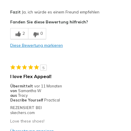
Vorteile
Fazit
Ja, ich würde es einem Freund empfehlen
Attractive Design
Fanden Sie diese Bewertung hilfreich?
Breathe Well
2
0
Comfortable
Diese Bewertung markieren
Durable
Stylish
5
Geeignete Verwendung
I love Flex Appeal!
Going Out
Übermittelt
vor 11 Monaten
von
Samantha W
Travel
aus
Tracy
Describe Yourself
Practical
Width
Feels true to width
REZENSIERT BEI
skechers.com
Sizing
Feels true to size
View On Shoes
I'm Into Shoes
Love these shoes!