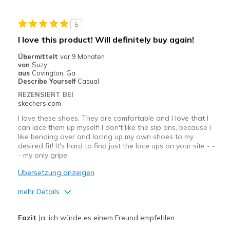
5
I love this product! Will definitely buy again!
Übermittelt
vor 9 Monaten
von
Suzy
aus
Covington, Ga
Describe Yourself
Casual
REZENSIERT BEI
skechers.com
I love these shoes. They are comfortable and I love that I
can lace them up myself! I don't like the slip ons, because I
like bending over and lacing up my own shoes to my
desired fit! It's hard to find just the lace ups on your site - -
- my only gripe.
Übersetzung anzeigen
mehr Details
Vorteile
Fazit
Ja, ich würde es einem Freund empfehlen
Attractive Design