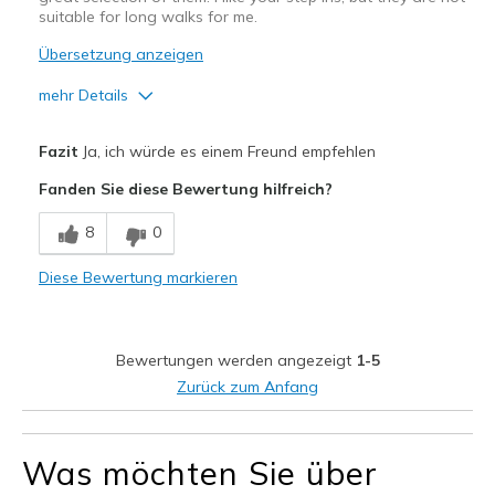
suitable for long walks for me.
Übersetzung anzeigen
mehr Details
Vorteile
Fazit
Ja, ich würde es einem Freund empfehlen
Attractive Design
Fanden Sie diese Bewertung hilfreich?
Breathe Well
8
0
Comfortable
Diese Bewertung markieren
Durable
Stylish
Bewertungen werden angezeigt
1-5
Nachteile
Zurück zum Anfang
Too clunky agressive tread
Was möchten Sie über
Geeignete Verwendung