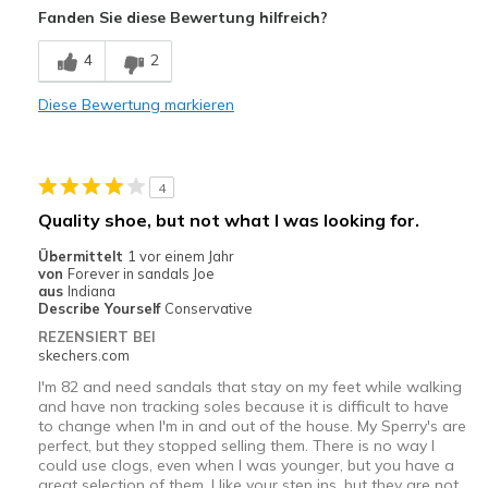
Fanden Sie diese Bewertung hilfreich?
Nachteile
4
2
Too many straps. Looks weird, but very comfortab
Diese Bewertung markieren
Geeignete Verwendung
Casual Wear
4
Width
Feels true to width
Quality shoe, but not what I was looking for.
Sizing
Feels true to size
Übermittelt
1 vor einem Jahr
View On Shoes
Shoes are for Wearing
von
Forever in sandals Joe
aus
Indiana
Describe Yourself
Conservative
REZENSIERT BEI
skechers.com
I'm 82 and need sandals that stay on my feet while walking
and have non tracking soles because it is difficult to have
to change when I'm in and out of the house. My Sperry's are
perfect, but they stopped selling them. There is no way I
could use clogs, even when I was younger, but you have a
great selection of them. I like your step ins, but they are not