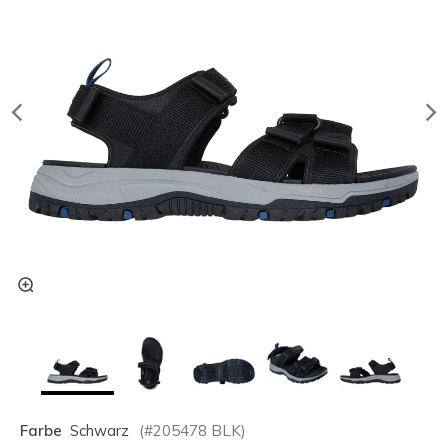
Farbe
Schwarz
(#
205478
BLK
)