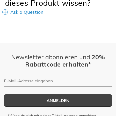
dieses Produkt wissen?
Yard work, have to change to avoid tracking in
Ask a Question
Width
Feels true to width
Sizing
Feels true to size
View On Shoes
I'm Really Into Shoes
Newsletter abonnieren und
20%
Rabattcode erhalten*
E-Mail-Adresse
ANMELDEN
*Wenn du dich mit deiner E-Mail-Adresse anmeldest,