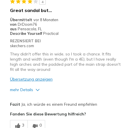
4
Great sandal but...
Übermittelt
vor 8 Monaten
von
DrDoom76
aus
Pensacola, FL
Describe Yourself
Practical
REZENSIERT BEI
skechers.com
They didn't offer this in wide, so I took a chance. It fits
length and width (even though I'm a 4E), but I have really
high arches and the padded part of the main strap doesn't
fit all the way around
Übersetzung anzeigen
mehr Details
Vorteile
Fazit
Ja, ich würde es einem Freund empfehlen
Breathe Well
Fanden Sie diese Bewertung hilfreich?
Comfortable
3
0