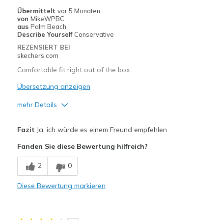
Breite
Fühlen sich zu schmal an
Übermittelt
vor 5 Monaten
von
MikeWPBC
Größe
Fühlt sich zu klein an
aus
Palm Beach
Meine Meinung zu Schuhen
Ich liebe Schuhe
Describe Yourself
Conservative
REZENSIERT BEI
skechers.com
Comfortable fit right out of the box.
Übersetzung anzeigen
mehr Details
Vorteile
Fazit
Ja, ich würde es einem Freund empfehlen
Comfortable
Fanden Sie diese Bewertung hilfreich?
Geeignete Verwendung
2
0
Casual Wear
Diese Bewertung markieren
Width
Feels true to width
Sizing
Feels true to size
View On Shoes
Shoes are for Wearing