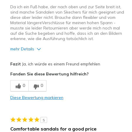
Da ich ein Fuß habe, der nach oben und zur Seite breit ist,
sind manche Sandalen von Skechers für mich geeignet und
diese aber leider nicht. Brauche dann flexibler und vom
Material längereVerschlüsse für meinen hohen Spann -
musste sie leider Retournieren aber werde mich noch mal
auf die Suche begeben und hoffe, dass ich an den Bildern
erkenne, wie die Ausführung tatsächlich ist.
mehr Details
Vorteile
Fazit
Ja, ich würde es einem Freund empfehlen
Attraktives Design
Fanden Sie diese Bewertung hilfreich?
Hübsch
0
0
Leicht
Diese Bewertung markieren
Stoßdämpfend
Geeignete Verwendung
5
Auf der Arbeit
Comfortable sandals for a good price