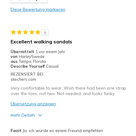
Durable
Diese Bewertung markieren
Width
Feels true to width
Sizing
Feels true to size
View On Shoes
Shoes are for Wearing
5
Excellent walking sandals
Übermittelt
1 vor einem Jahr
von
HarleySwede
aus
Tampa, Florida
Describe Yourself
Casual
REZENSIERT BEI
skechers.com
Very comfortable to wear. Wish there had been one strap
over the toes, not two. Not needed, and looks funky
Übersetzung anzeigen
mehr Details
Vorteile
Fazit
Ja, ich würde es einem Freund empfehlen
Comfortable