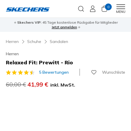
0
Men
MENU
⭐
Skechers VIP:
45 Tage kostenlose Rückgabe für Mitglieder
Jetzt anmelden
⭐
Herren
Schuhe
Sandalen
Herren
Relaxed Fit: Prewitt - Rio
Wunschliste
5 Bewertungen
5 von 5 Kundenbewertungen
Reduziert von
60,00 €
auf
41,99 €
inkl. MwSt.