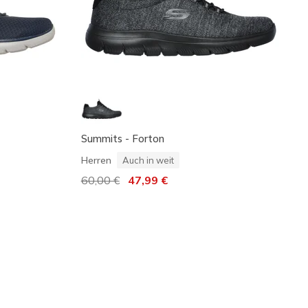
Summits - Forton
Herren
Auch in weit
Reduziert von
60,00 €
auf
47,99 €