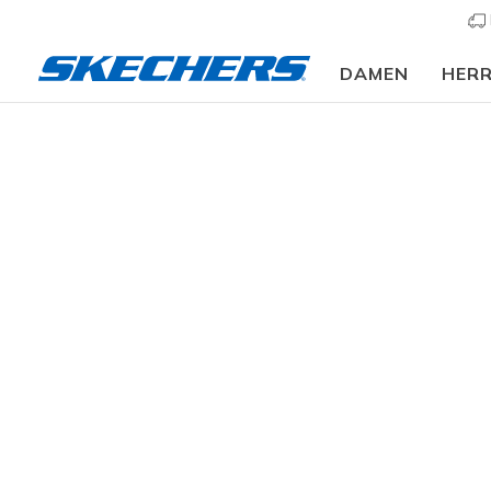
DAMEN
HER
Herre
KATEGORIE
7 ergebni
GRÖSSE
FARBE
EIGENSCHAFTEN