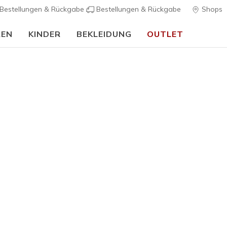
Bestellungen & Rückgabe
Bestellungen & Rückgabe
Shops
REN
KINDER
BEKLEIDUNG
OUTLET
🎒 Back To School Guide:
JETZT SHOPPEN
nschuhe & Kleidung nach Weite
sse