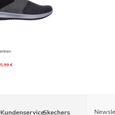
Camben
 von
f
5,99 €
Newsle
Kundenservice
Skechers