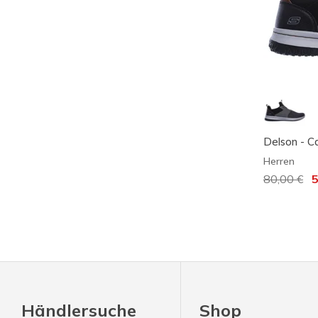
Delson - 
Herren
Reduziert
80,00 €
au
5
Händlersuche
Shop