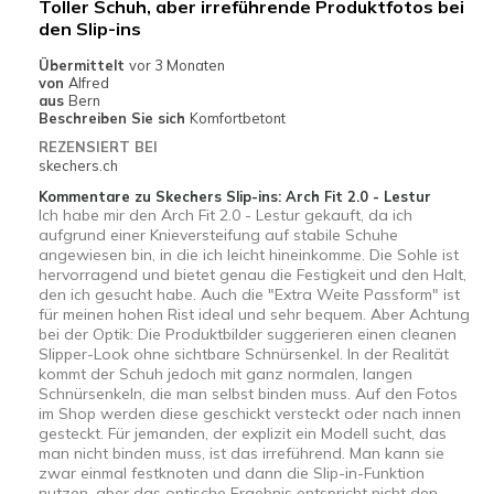
Toller Schuh, aber irreführende Produktfotos bei
View On Shoes
Shoes are for Wearing
den Slip-ins
Übermittelt
vor 3 Monaten
von
Alfred
aus
Bern
Beschreiben Sie sich
Komfortbetont
REZENSIERT BEI
skechers.ch
Kommentare zu Skechers Slip-ins: Arch Fit 2.0 - Lestur
Ich habe mir den Arch Fit 2.0 - Lestur gekauft, da ich
aufgrund einer Knieversteifung auf stabile Schuhe
angewiesen bin, in die ich leicht hineinkomme. Die Sohle ist
hervorragend und bietet genau die Festigkeit und den Halt,
den ich gesucht habe. Auch die "Extra Weite Passform" ist
für meinen hohen Rist ideal und sehr bequem. Aber Achtung
bei der Optik: Die Produktbilder suggerieren einen cleanen
Slipper-Look ohne sichtbare Schnürsenkel. In der Realität
kommt der Schuh jedoch mit ganz normalen, langen
Schnürsenkeln, die man selbst binden muss. Auf den Fotos
im Shop werden diese geschickt versteckt oder nach innen
gesteckt. Für jemanden, der explizit ein Modell sucht, das
man nicht binden muss, ist das irreführend. Man kann sie
zwar einmal festknoten und dann die Slip-in-Funktion
nutzen, aber das optische Ergebnis entspricht nicht den