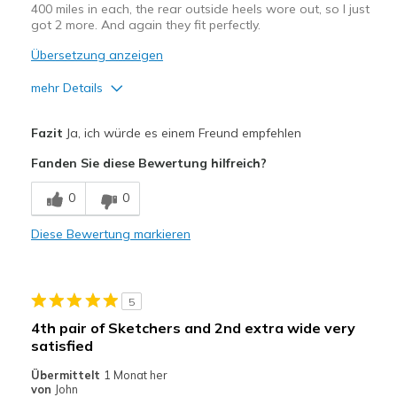
400 miles in each, the rear outside heels wore out, so I just
got 2 more. And again they fit perfectly.
Übersetzung anzeigen
mehr Details
Vorteile
Fazit
Ja, ich würde es einem Freund empfehlen
Attractive Design
Fanden Sie diese Bewertung hilfreich?
Comfortable
0
0
Durable
Diese Bewertung markieren
Width
Feels true to width
Sizing
Feels true to size
View On Shoes
Shoes are for Wearing
5
4th pair of Sketchers and 2nd extra wide very
satisfied
Übermittelt
1 Monat her
von
John