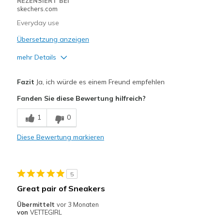
REZENSIERT BEI
skechers.com
Width
Feels true to width
Everyday use
Sizing
Feels true to size
View On Shoes
Übersetzung anzeigen
I'm Into Shoes
mehr Details
Vorteile
Fazit
Ja, ich würde es einem Freund empfehlen
Attractive Design
Fanden Sie diese Bewertung hilfreich?
Comfortable
1
0
Stylish
Diese Bewertung markieren
Geeignete Verwendung
Casual Wear
5
Width
Feels true to width
Great pair of Sneakers
Sizing
Feels true to size
Übermittelt
vor 3 Monaten
View On Shoes
Shoes are for Wearing
von
VETTEGIRL