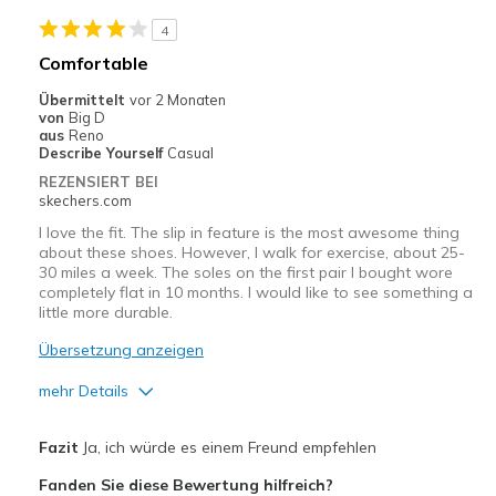
4
Poor Cushioning
Comfortable
Geeignete Verwendung
Übermittelt
vor 2 Monaten
von
Big D
Casual Wear
aus
Reno
Describe Yourself
Casual
Width
Feels too narrow
REZENSIERT BEI
Sizing
Feels true to size
skechers.com
View On Shoes
Shoes are for Wearing
I love the fit. The slip in feature is the most awesome thing
about these shoes. However, I walk for exercise, about 25-
30 miles a week. The soles on the first pair I bought wore
completely flat in 10 months. I would like to see something a
little more durable.
Übersetzung anzeigen
mehr Details
Vorteile
Fazit
Ja, ich würde es einem Freund empfehlen
Comfortable
Fanden Sie diese Bewertung hilfreich?