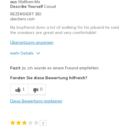
aus
Waltham Ma
Describe Yourself
Casual
REZENSIERT BEI
skechers.com
My boyfriend does a lot of walking for his joband he said
the sneakers are great and very comfortable!
Übersetzung anzeigen
mehr Details
Vorteile
Fazit
Ja, ich würde es einem Freund empfehlen
Comfortable
Fanden Sie diese Bewertung hilfreich?
Durable
1
0
Geeignete Verwendung
Diese Bewertung markieren
Casual Wear
Width
Feels true to width
3
Sizing
Feels true to size