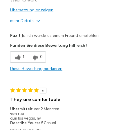
Wear to work
Übersetzung anzeigen
mehr Details
Vorteile
Fazit
Ja, ich würde es einem Freund empfehlen
Attractive Design
Fanden Sie diese Bewertung hilfreich?
Breathe Well
1
0
Comfortable
Diese Bewertung markieren
Stylish
Nachteile
5
Need Break In
They are comfortable
Geeignete Verwendung
Übermittelt
vor 2 Monaten
von
rab
Casual Wear
aus
las vegas, nv
Describe Yourself
Casual
Special Occasions