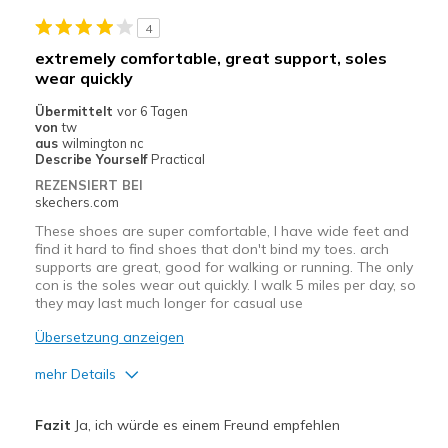
4
extremely comfortable, great support, soles
wear quickly
Übermittelt
vor 6 Tagen
von
tw
aus
wilmington nc
Describe Yourself
Practical
REZENSIERT BEI
skechers.com
These shoes are super comfortable, I have wide feet and
find it hard to find shoes that don't bind my toes. arch
supports are great, good for walking or running. The only
con is the soles wear out quickly. I walk 5 miles per day, so
they may last much longer for casual use
Übersetzung anzeigen
mehr Details
Vorteile
Fazit
Ja, ich würde es einem Freund empfehlen
Comfortable