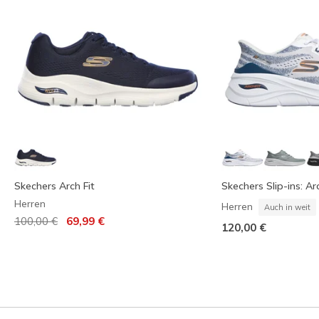
Skechers Arch Fit
Skechers Slip-ins: Arc
Herren
Herren
Auch in weit
Reduziert von
auf
100,00 €
69,99 €
120,00 €