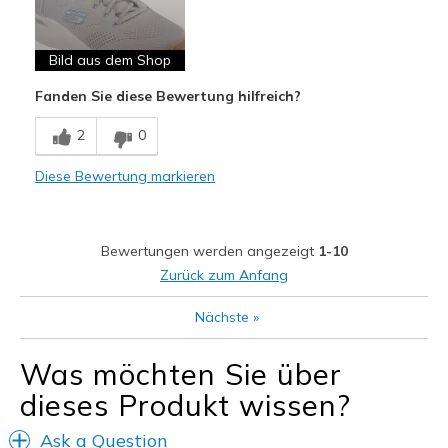
Schürsenkel zum Binden
Geeignete Verwendung
Bild aus dem Shop
Freizeitkleidung
Fanden Sie diese Bewertung hilfreich?
Breite
Fühlen sich zu breit an
2
0
Größe
Passt genau
Meine Meinung zu
Ersatzpaar für alte
Diese Bewertung markieren
Schuhen
Schuhe
Bewertungen werden angezeigt
1-10
Zurück zum Anfang
Nächste
»
Was möchten Sie über
dieses Produkt wissen?
Ask a Question