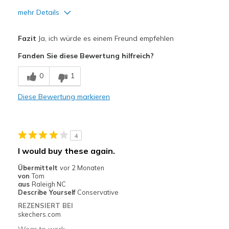
mehr Details
Vorteile
Fazit
Ja, ich würde es einem Freund empfehlen
Comfortable
Fanden Sie diese Bewertung hilfreich?
Geeignete Verwendung
0
1
Casual Wear
Diese Bewertung markieren
Travel
Width
Feels true to width
4
Sizing
Feels true to size
I would buy these again.
View On Shoes
Shoes are for Wearing
Übermittelt
vor 2 Monaten
von
Tom
aus
Raleigh NC
Describe Yourself
Conservative
REZENSIERT BEI
skechers.com