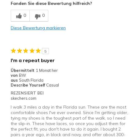
Fanden Sie diese Bewertung hilfreich?
Nachteile
0
0
Wear Out Quickly
Diese Bewertung markieren
Geeignete Verwendung
Casual Wear
5
Width
Feels true to width
I'm a repeat buyer
Sizing
Feels true to size
Übermittelt
1 Monat her
View On Shoes
Shoes are for Wearing
von
BW
aus
South Florida
Describe Yourself
Casual
REZENSIERT BEI
skechers.com
I walk 3 miles a day in the Florida sun. These are the most
comfortable shoes I've ever owned. Since I'm getting older,
tying my shoes is the toughest part of the walk, so I need
the slip-in. These have laces, so once you adjust them for
the perfect fit, you don't have to do it again. I bought 2
pairs a year ago, in black and navy, and after about 300-