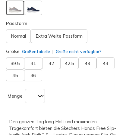
ausgewählt
Passform
Normal
Extra Weite Passform
Größe
Größentabelle
Größe nicht verfügbar?
39.5
41
42
42.5
43
44
45
46
Menge
Den ganzen Tag lang Halt und maximalen
Tragekomfort bieten die Skechers Hands Free Slip-
Ins®: Arch Fit® 2.0 – Lestur. Dieser vegane Slip-On