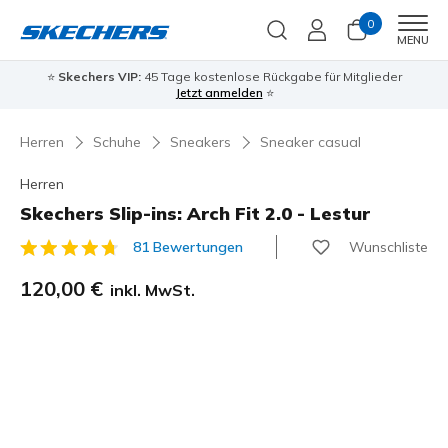
0
Men
MENU
⭐
Skechers VIP:
45 Tage kostenlose Rückgabe für Mitglieder
Jetzt anmelden
⭐
Herren
Schuhe
Sneakers
Sneaker casual
Herren
Skechers Slip-ins: Arch Fit 2.0 - Lestur
Wunschliste
81 Bewertungen
5 von 5 Kundenbewertungen
120,00 €
inkl. MwSt.