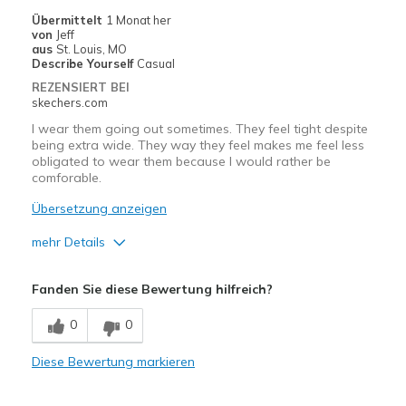
Width
Feels true to width
Übermittelt
1 Monat her
von
Jeff
Sizing
Feels true to size
aus
St. Louis, MO
View On Shoes
Shoes are for Wearing
Describe Yourself
Casual
REZENSIERT BEI
skechers.com
I wear them going out sometimes. They feel tight despite
being extra wide. They way they feel makes me feel less
obligated to wear them because I would rather be
comforable.
Übersetzung anzeigen
mehr Details
Vorteile
Fanden Sie diese Bewertung hilfreich?
Attractive Design
0
0
Durable
Diese Bewertung markieren
Nachteile
Need Break In