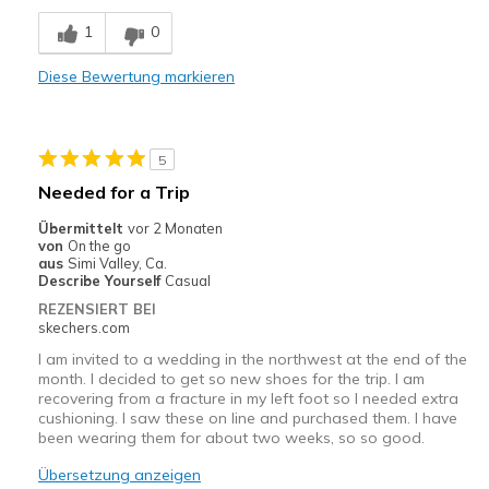
Nachteile
1
0
Wear Out Quickly
Diese Bewertung markieren
Geeignete Verwendung
Casual Wear
5
Width
Feels true to width
Needed for a Trip
Sizing
Feels true to size
Übermittelt
vor 2 Monaten
View On Shoes
Shoes are for Wearing
von
On the go
aus
Simi Valley, Ca.
Describe Yourself
Casual
REZENSIERT BEI
skechers.com
I am invited to a wedding in the northwest at the end of the
month. I decided to get so new shoes for the trip. I am
recovering from a fracture in my left foot so I needed extra
cushioning. I saw these on line and purchased them. I have
been wearing them for about two weeks, so so good.
Übersetzung anzeigen