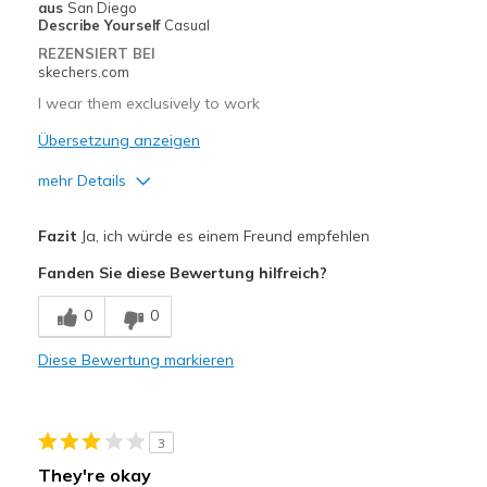
aus
San Diego
Describe Yourself
Casual
REZENSIERT BEI
skechers.com
I wear them exclusively to work
Übersetzung anzeigen
mehr Details
Vorteile
Fazit
Ja, ich würde es einem Freund empfehlen
Breathe Well
Fanden Sie diese Bewertung hilfreich?
Comfortable
0
0
Durable
Diese Bewertung markieren
Geeignete Verwendung
Casual Wear
3
Work (standing most of the day)
They're okay