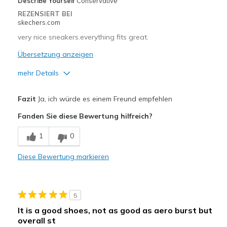
Describe Yourself
Conservative
REZENSIERT BEI
skechers.com
very nice sneakers.everything fits great.
Übersetzung anzeigen
mehr Details
Vorteile
Fazit
Ja, ich würde es einem Freund empfehlen
Comfortable
Fanden Sie diese Bewertung hilfreich?
Geeignete Verwendung
1
0
Special Occasions
Diese Bewertung markieren
Width
Feels true to width
Sizing
Feels true to size
View On Shoes
Shoes are for Wearing
5
It is a good shoes, not as good as aero burst but
overall st