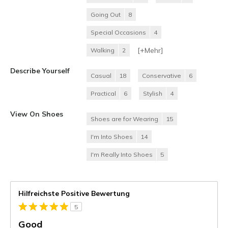
Going Out
8
Special Occasions
4
[+
Mehr
]
Walking
2
Describe Yourself
Casual
18
Conservative
6
Practical
6
Stylish
4
View On Shoes
Shoes are for Wearing
15
I'm Into Shoes
14
I'm Really Into Shoes
5
Hilfreichste Positive Bewertung
5
Good