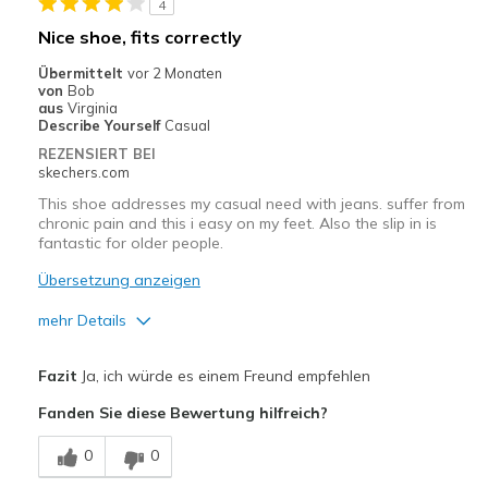
4
Nice shoe, fits correctly
Übermittelt
vor 2 Monaten
von
Bob
aus
Virginia
Describe Yourself
Casual
REZENSIERT BEI
skechers.com
This shoe addresses my casual need with jeans. suffer from
chronic pain and this i easy on my feet. Also the slip in is
fantastic for older people.
Übersetzung anzeigen
mehr Details
Vorteile
Fazit
Ja, ich würde es einem Freund empfehlen
Attractive Design
Fanden Sie diese Bewertung hilfreich?
Breathe Well
0
0
Comfortable