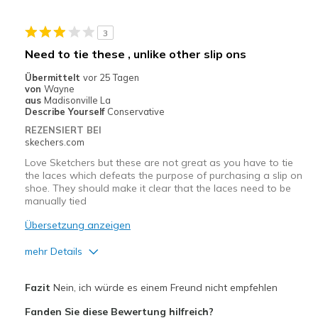
Casual Wear
3
Going Out
Need to tie these , unlike other slip ons
Special Occasions
Übermittelt
vor 25 Tagen
von
Wayne
Travel
aus
Madisonville La
Describe Yourself
Conservative
Width
Feels true to width
REZENSIERT BEI
skechers.com
Sizing
Feels true to size
View On Shoes
I'm Really Into Shoes
Love Sketchers but these are not great as you have to tie
the laces which defeats the purpose of purchasing a slip on
shoe. They should make it clear that the laces need to be
manually tied
Übersetzung anzeigen
mehr Details
Vorteile
Fazit
Nein, ich würde es einem Freund nicht empfehlen
Breathe Well
Fanden Sie diese Bewertung hilfreich?