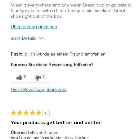
Wear it everywhere and any wear. Dress it up or go casual.
Blue/grey color with a hint of pepper mint limelight. Great
shoe right out of the box!
Übersetzung anzeigen
mehr Details
Vorteile
Fazit
Ja, ich würde es einem Freund empfehlen
Attractive Design
Fanden Sie diese Bewertung hilfreich?
Breathe Well
0
0
Comfortable
Diese Bewertung markieren
Durable
Stylish
5
Nachteile
Your products get better and better
None
Übermittelt
vor 8 Tagen
von
I do not use a nickname. Jerry Gosline