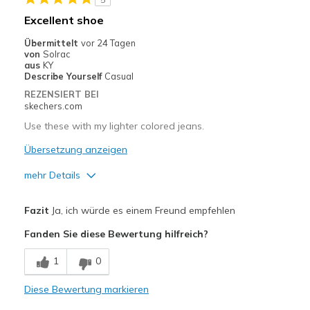
Geeignete Verwendung
Excellent shoe
Casual Wear
Übermittelt
vor 24 Tagen
von
Solrac
Going Out
aus
KY
Describe Yourself
Casual
Width
Feels true to width
REZENSIERT BEI
skechers.com
Sizing
Feels true to size
View On Shoes
Shoes are for Wearing
Use these with my lighter colored jeans.
Übersetzung anzeigen
mehr Details
Vorteile
Fazit
Ja, ich würde es einem Freund empfehlen
Attractive Design
Fanden Sie diese Bewertung hilfreich?
Comfortable
1
0
Stylish
Diese Bewertung markieren
Geeignete Verwendung