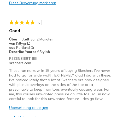
Diese Bewertung markieren
Nachteile
better than puff styles that stain when washed
5
Geeignete Verwendung
Good
Casual Wear
Übermittelt
vor 2 Monaten
von
KittygirlZ
Travel
aus
Portland,Or
Describe Yourself
Stylish
Width
Feels true to width
REZENSIERT BEI
Sizing
Feels true to size
skechers.com
View On Shoes
Shoes are for Wearing
These run narrow. In 15 years of buying Skechers I've never
had to go for wide width. EXTREMELY glad I did with these.
I've noticed lately that a lot of Skechers are now designed
with plastic overlays on the sides of the toe area,
presumably to keep from toes eventually causing wear. For
me, this causes unwanted pressure on little toe, so I'm now
careful to look for this unwanted feature …design flaw.
Übersetzung anzeigen