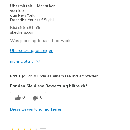
Übermittelt
1 Monat her
von
Joe
aus
New York
Describe Yourself
Stylish
REZENSIERT BEI
skechers.com
Was planning to use it for work
Übersetzung anzeigen
mehr Details
Vorteile
Fazit
Ja, ich würde es einem Freund empfehlen
Comfortable
Fanden Sie diese Bewertung hilfreich?
Geeignete Verwendung
0
0
Going Out
Diese Bewertung markieren
Width
Feels true to width
Sizing
Feels true to size
View On Shoes
I'm Into Shoes