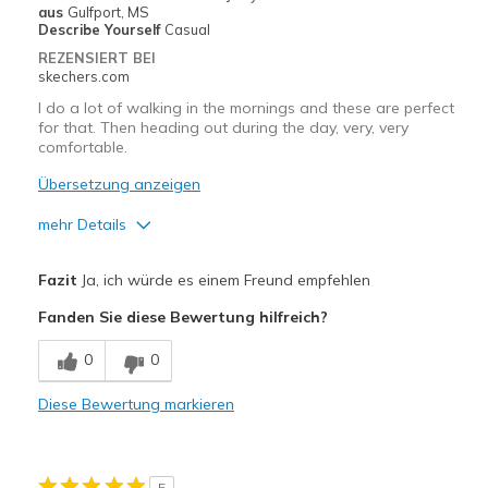
Geeignete Verwendung
aus
Gulfport, MS
Describe Yourself
Casual
Casual Wear
REZENSIERT BEI
skechers.com
Gym shoe
I do a lot of walking in the mornings and these are perfect
for that. Then heading out during the day, very, very
Width
Feels true to width
comfortable.
Sizing
Feels true to size
Übersetzung anzeigen
View On Shoes
I'm Into Shoes
mehr Details
Vorteile
Fazit
Ja, ich würde es einem Freund empfehlen
Attractive Design
Fanden Sie diese Bewertung hilfreich?
Breathe Well
0
0
Comfortable
Diese Bewertung markieren
Durable
Stylish
5