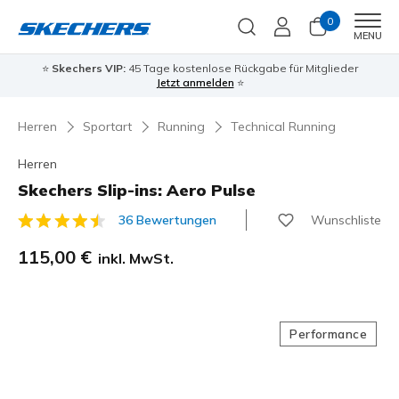
0
Men
MENU
⭐
Skechers VIP:
45 Tage kostenlose Rückgabe für Mitglieder
Jetzt anmelden
⭐
Herren
Sportart
Running
Technical Running
Herren
Skechers Slip-ins: Aero Pulse
Wunschliste
36 Bewertungen
4,5 von 5 Kundenbewertungen
115,00 €
inkl. MwSt.
Performance