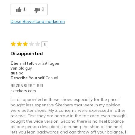
Nachteile
1
0
Need to tie the shoe
Diese Bewertung markieren
Geeignete Verwendung
Casual Wear
3
Width
Feels too narrow
Disappointed
Sizing
Feels half size too small
Übermittelt
vor 29 Tagen
View On Shoes
I'm Into Shoes
von
old guy
aus
pa
Describe Yourself
Casual
REZENSIERT BEI
skechers.com
I'm disappointed in these shoes especially for the price. I
bought less expensive Skechers that were in my opinion
were better shoes. My 2 concerns were expressed in other
reviews. First they are narrow in the toe area even though I
bought the wide version. Second there is no heel balance
as one person described it meaning the shoe at the heel
lets you lean backwards and can throw off your balance. I