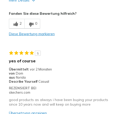
mehr Details
Width
Feels too narrow
Fanden Sie diese Bewertung hilfreich?
Sizing
Feels true to size
View On Shoes
Shoes are for Wearing
2
0
Diese Bewertung markieren
5
yes of course
Übermittelt
vor 2 Monaten
von
Dom
aus
florida
Describe Yourself
Casual
REZENSIERT BEI
skechers.com
good products as always i have been buying your products
since 10 years now and will keep on buying more
Übersetzung anzeigen