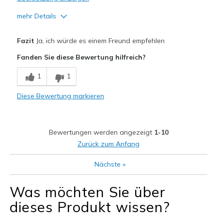
mehr Details
Vorteile
Fazit
Ja, ich würde es einem Freund empfehlen
Attractive Design
Fanden Sie diese Bewertung hilfreich?
Geeignete Verwendung
1
1
Casual Wear
Diese Bewertung markieren
Width
Feels true to width
Sizing
Feels true to size
View On Shoes
I'm Really Into Shoes
Bewertungen werden angezeigt
1-10
Zurück zum Anfang
Nächste
»
Was möchten Sie über
dieses Produkt wissen?