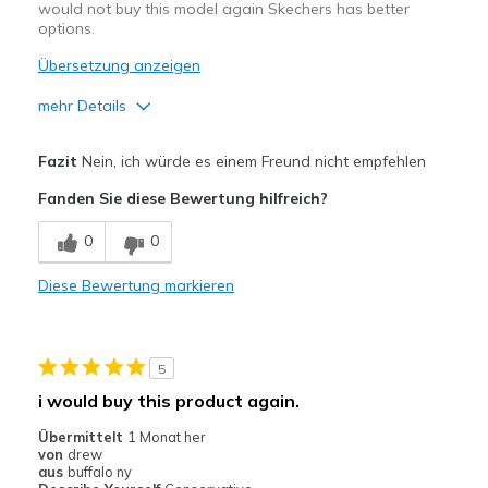
would not buy this model again Skechers has better
options.
Übersetzung anzeigen
mehr Details
Width
Feels too narrow
Fazit
Nein, ich würde es einem Freund nicht empfehlen
Sizing
Feels true to size
Fanden Sie diese Bewertung hilfreich?
View On Shoes
Shoes are for Wearing
0
0
Diese Bewertung markieren
5
i would buy this product again.
Übermittelt
1 Monat her
von
drew
aus
buffalo ny