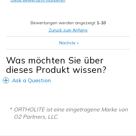
Diese Bewertung markieren
Stylish
Nachteile
Bewertungen werden angezeigt
1-10
Wear Out Quickly
Zurück zum Anfang
Geeignete Verwendung
Nächste
»
Walking 2+ miles a day
Was möchten Sie über
Width
Feels true to width
dieses Produkt wissen?
Sizing
Feels true to size
View On Shoes
I'm Into Shoes
Ask a Question
ORTHOLITE ist eine eingetragene Marke von
O2 Partners, LLC.