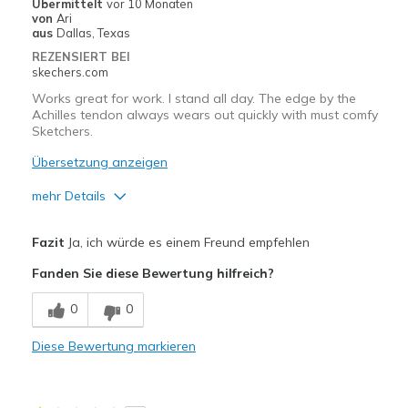
Übermittelt
vor 10 Monaten
von
Ari
Geeignete Verwendung
aus
Dallas, Texas
REZENSIERT BEI
Casual Wear
skechers.com
Width
Works great for work. I stand all day. The edge by the
Feels true to width
Achilles tendon always wears out quickly with must comfy
Sizing
Feels true to size
Sketchers.
View On Shoes
Shoes are for Wearing
Übersetzung anzeigen
mehr Details
Vorteile
Fazit
Ja, ich würde es einem Freund empfehlen
Attractive Design
Fanden Sie diese Bewertung hilfreich?
Breathe Well
0
0
Comfortable
Diese Bewertung markieren
Durable
Stylish