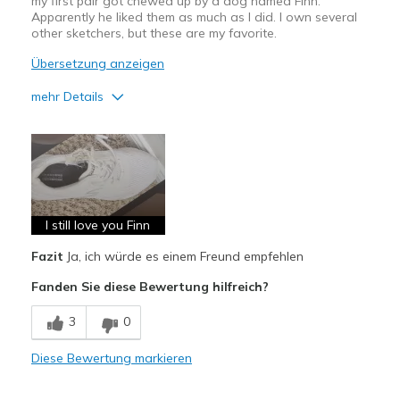
my first pair got chewed up by a dog named Finn.
Apparently he liked them as much as I did. I own several
other sketchers, but these are my favorite.
Übersetzung anzeigen
mehr Details
Vorteile
Attractive Design
Breathe Well
Comfortable
I still love you Finn
Fazit
Ja, ich würde es einem Freund empfehlen
Durable
Fanden Sie diese Bewertung hilfreich?
Stylish
3
0
Geeignete Verwendung
Casual Wear
Diese Bewertung markieren
Going Out