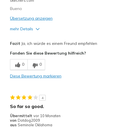
skechers.com
Bueno
Übersetzung anzeigen
mehr Details
Vorteile
Fazit
Ja, ich würde es einem Freund empfehlen
No los use
Fanden Sie diese Bewertung hilfreich?
Stylish
0
0
Geeignete Verwendung
Diese Bewertung markieren
Travel
Width
Feels too wide
4
Sizing
Feels half size too big
So far so good.
View On Shoes
I'm Really Into Shoes
Übermittelt
vor 10 Monaten
von
Dotdog2009
aus
Seminole Oklahoma