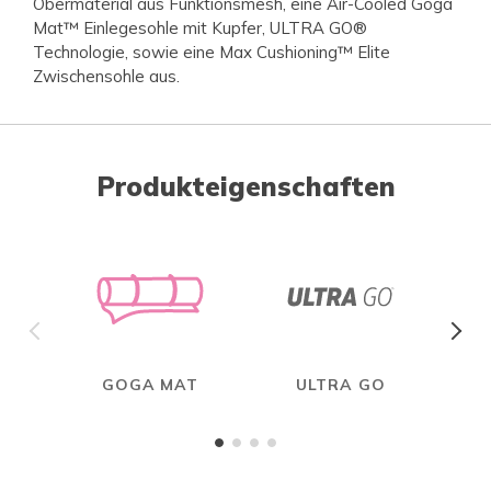
Obermaterial aus Funktionsmesh, eine Air-Cooled Goga
Mat™ Einlegesohle mit Kupfer, ULTRA GO®
Technologie, sowie eine Max Cushioning™ Elite
Zwischensohle aus.
Produkteigenschaften
GOGA MAT
ULTRA GO
MAX