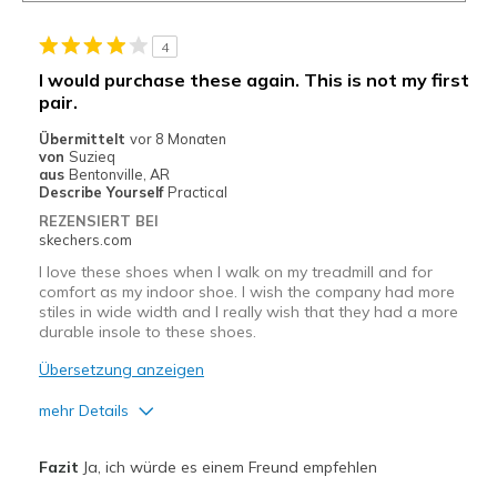
4
I would purchase these again. This is not my first
pair.
Übermittelt
vor 8 Monaten
von
Suzieq
aus
Bentonville, AR
Describe Yourself
Practical
REZENSIERT BEI
skechers.com
I love these shoes when I walk on my treadmill and for
comfort as my indoor shoe. I wish the company had more
stiles in wide width and I really wish that they had a more
durable insole to these shoes.
Übersetzung anzeigen
mehr Details
Vorteile
Fazit
Ja, ich würde es einem Freund empfehlen
Breathe Well