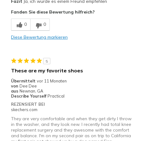
Fazit
Ja, ich würde es einem Freund empfehlen
Attractive Design
Fanden Sie diese Bewertung hilfreich?
Comfortable
0
0
Stylish
Diese Bewertung markieren
Geeignete Verwendung
Casual Wear
5
Width
Feels true to width
These are my favorite shoes
Sizing
Feels true to size
Übermittelt
vor 11 Monaten
View On Shoes
I'm Into Shoes
von
Dee Dee
aus
Newnan, GA
Describe Yourself
Practical
REZENSIERT BEI
skechers.com
They are very comfortable and when they get dirty I throw
in the washer, and they look new. I recently had total knee
replacement surgery and they awesome with the comfort
and balance. I'm on my second pair as on trip to California