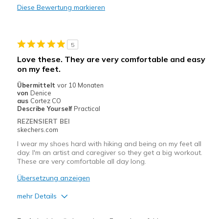
Diese Bewertung markieren
5
Love these. They are very comfortable and easy
on my feet.
Übermittelt
vor 10 Monaten
von
Denice
aus
Cortez CO
Describe Yourself
Practical
REZENSIERT BEI
skechers.com
I wear my shoes hard with hiking and being on my feet all
day. I'm an artist and caregiver so they get a big workout.
These are very comfortable all day long.
Übersetzung anzeigen
mehr Details
Vorteile