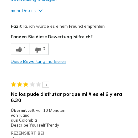
mehr Details
Vorteile
Fazit
Ja, ich würde es einem Freund empfehlen
Attractive Design
Fanden Sie diese Bewertung hilfreich?
Breathe Well
1
0
Comfortable
Diese Bewertung markieren
Durable
Geeignete Verwendung
3
Casual Wear
No los pude disfrutar porque mi # es el 6 y era
6.30
Width
Feels true to width
Sizing
Feels true to size
Übermittelt
vor 10 Monaten
von
Juana
View On Shoes
I'm Into Shoes
aus
Colombia
Describe Yourself
Trendy
REZENSIERT BEI