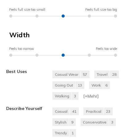
Feels full size too small
Feels full size too big
Width
Feels too narrow
Feels too wide
Best Uses
Casual Wear
57
Travel
28
Going Out
13
Work
6
[+
Mehr
]
Walking
3
Describe Yourself
Casual
41
Practical
23
Stylish
9
Conservative
3
Trendy
1