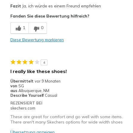
Vorteile
Fazit
Ja, ich würde es einem Freund empfehlen
Breathe Well
Fanden Sie diese Bewertung hilfreich?
Comfortable
1
0
Durable
Diese Bewertung markieren
Geeignete Verwendung
Work
4
Width
Feels true to width
I really like these shoes!
Sizing
Feels true to size
Übermittelt
vor 9 Monaten
View On Shoes
Shoes are for Wearing
von
SG
aus
Albuquerque, NM
Describe Yourself
Casual
REZENSIERT BEI
skechers.com
These are great for comfort and go well with some items.
There aren't many Skechers options for wide width shoes
Übersetzung anzeigen