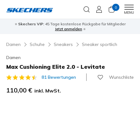
0
Men
MENU
⭐
Skechers VIP:
45 Tage kostenlose Rückgabe für Mitglieder
Jetzt anmelden
⭐
Damen
Schuhe
Sneakers
Sneaker sportlich
Damen
Max Cushioning Elite 2.0 - Levitate
Wunschliste
81 Bewertungen
4,8 von 5 Kundenbewertungen
110,00 €
inkl. MwSt.