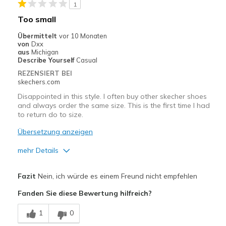
1
Nachteile
Too small
The Achilles tendon edge
Übermittelt
vor 10 Monaten
von
Dxx
Wear Out Quickly
aus
Michigan
Describe Yourself
Casual
Geeignete Verwendung
REZENSIERT BEI
skechers.com
Casual Wear
Disappointed in this style. I often buy other skecher shoes
Going Out
and always order the same size. This is the first time I had
to return do to size.
Mostly for work
Übersetzung anzeigen
Travel
mehr Details
Width
Feels true to width
Width
Feels too narrow
Fazit
Nein, ich würde es einem Freund nicht empfehlen
Sizing
Feels true to size
Sizing
Feels half size too small
View On Shoes
Shoes are for Wearing
Fanden Sie diese Bewertung hilfreich?
1
0