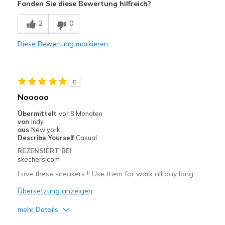
Fanden Sie diese Bewertung hilfreich?
Comfortable
2
0
Durable
Diese Bewertung markieren
Stylish
Nachteile
5
Poor Cushioning
Nooooo
Geeignete Verwendung
Übermittelt
vor 8 Monaten
von
Indy
Casual Wear
aus
New york
Describe Yourself
Casual
Going Out
REZENSIERT BEI
skechers.com
Width
Feels true to width
Love these sneakers !! Use them for work all day long.
Sizing
Feels true to size
View On Shoes
Übersetzung anzeigen
I'm Really Into Shoes
mehr Details