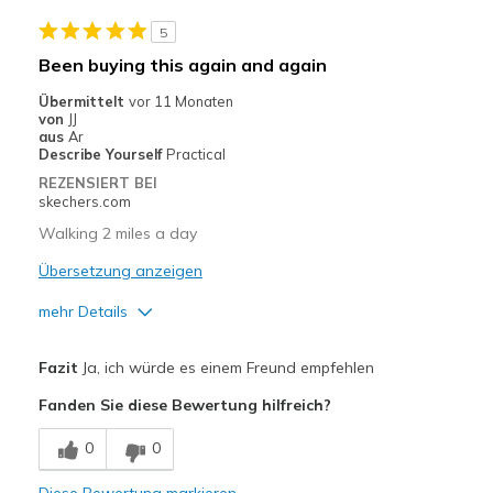
Travel
5
Been buying this again and again
Width
Feels true to width
Übermittelt
vor 11 Monaten
Sizing
Feels true to size
von
JJ
View On Shoes
I'm Into Shoes
aus
Ar
Describe Yourself
Practical
REZENSIERT BEI
skechers.com
Walking 2 miles a day
Übersetzung anzeigen
mehr Details
Vorteile
Fazit
Ja, ich würde es einem Freund empfehlen
Attractive Design
Fanden Sie diese Bewertung hilfreich?
Breathe Well
0
0
Comfortable