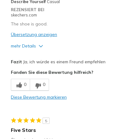
Describe Yourself
Casual
REZENSIERT BEI
skechers.com
The shoe is good.
Übersetzung anzeigen
mehr Details
Vorteile
Fazit
Ja, ich würde es einem Freund empfehlen
Attractive Design
Fanden Sie diese Bewertung hilfreich?
Breathe Well
0
0
Comfortable
Diese Bewertung markieren
Durable
Stylish
5
Nachteile
Five Stars
Need Break In