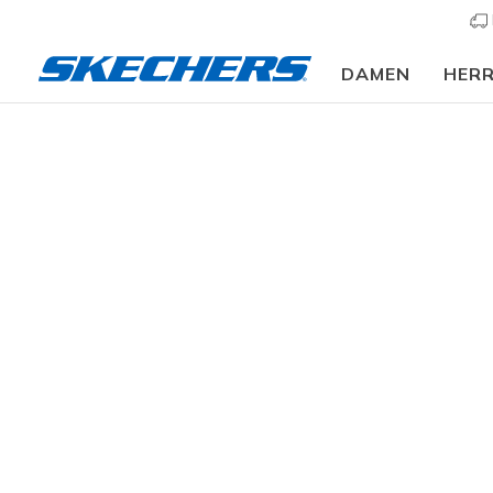
DAMEN
HER
⭐
Kinder
Mädchen
Sneaker