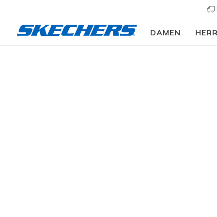
DAMEN
HER
Damen
Schuhe
Sneakers
Sneaker casual