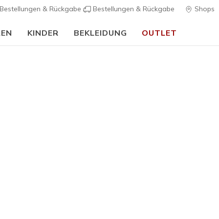
Bestellungen & Rückgabe
Bestellungen & Rückgabe
Shops
REN
KINDER
BEKLEIDUNG
OUTLET
🎒 Back To School Guide:
JETZT SHOPPEN
Damen
Web Special
Skechers S
4
3,4 von 5 Kund
95,00 €
Farbe
Natur / Vi