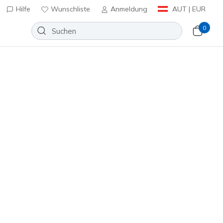
Hilfe
Wunschliste
Anmeldung
AUT | EUR
0
lip-ins: D'Lites 6.0
Wunschliste
 Bewertungen
enbewertungen
inkl. MwSt.
olett
(#
150703
NTPR
)