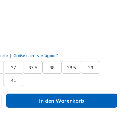
lt
elle
Größe nicht verfügbar?
37
37.5
38
38.5
39
41
In den Warenkorb