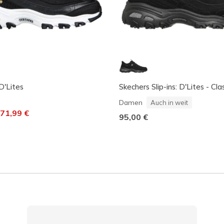
D'Lites
Skechers Slip-ins: D'Lites - Cl
Damen
Auch in weit
t von
uf
71,99 €
95,00 €