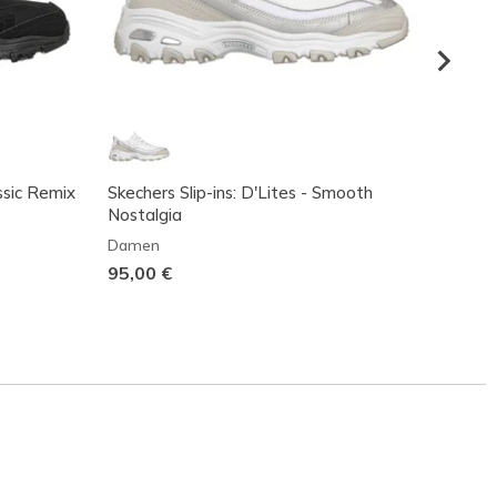
assic Remix
Skechers Slip-ins: D'Lites - Smooth
D'Lite
Nostalgia
Dame
Damen
80,00
95,00 €