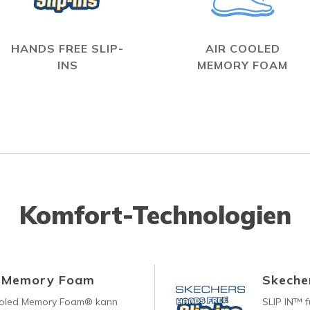
HANDS FREE SLIP-
AIR COOLED
INS
MEMORY FOAM
Komfort-Technologien
d Memory Foam
Skecher
ooled Memory Foam® kann
SLIP IN™ f