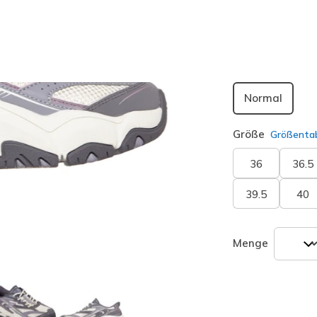
ausgewäh
Passform
Normal
Größe
Größentab
36
36.5
39.5
40
Menge