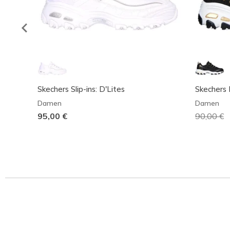
Skechers Slip-ins: D'Lites
Skechers 
Damen
Damen
95,00 €
Reduzier
90,00 €
a