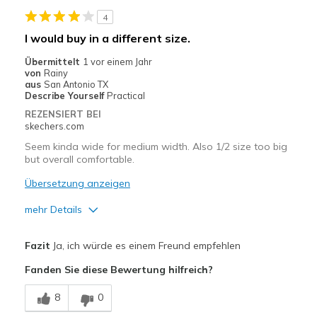
Width
Feels true to width
4
Sizing
Feels true to size
I would buy in a different size.
View On Shoes
Shoes are for Wearing
Übermittelt
1 vor einem Jahr
von
Rainy
aus
San Antonio TX
Describe Yourself
Practical
REZENSIERT BEI
skechers.com
Seem kinda wide for medium width. Also 1/2 size too big
but overall comfortable.
Übersetzung anzeigen
mehr Details
Vorteile
Fazit
Ja, ich würde es einem Freund empfehlen
Attractive Design
Fanden Sie diese Bewertung hilfreich?
Breathe Well
8
0
Comfortable