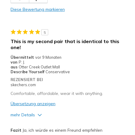
Leicht
Diese Bewertung markieren
Nachteile
Keine Stoßdämpfung
5
Breite
Passen genau
This is my second pair that is identical to this
Größe
Passt genau
one!
Übermittelt
vor 9 Monaten
von
P. J.
aus
Otter Creek Outlet Mall
Describe Yourself
Conservative
REZENSIERT BEI
skechers.com
Comfortable, affordable, wear it with anything.
Übersetzung anzeigen
mehr Details
Vorteile
Fazit
Ja, ich würde es einem Freund empfehlen
Attractive Design