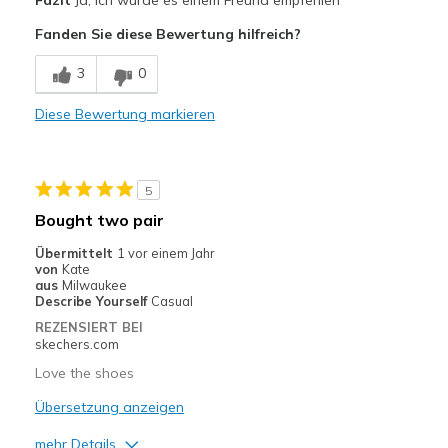
Fazit
Ja, ich würde es einem Freund empfehlen
Attractive Design
Fanden Sie diese Bewertung hilfreich?
Breathe Well
3
0
Comfortable
Diese Bewertung markieren
Stylish
Geeignete Verwendung
5
Casual Wear
Bought two pair
Travel
Übermittelt
1 vor einem Jahr
von
Kate
Width
Feels true to width
aus
Milwaukee
Describe Yourself
Casual
Sizing
Feels true to size
REZENSIERT BEI
View On Shoes
I'm Really Into Shoes
skechers.com
Love the shoes
Übersetzung anzeigen
mehr Details