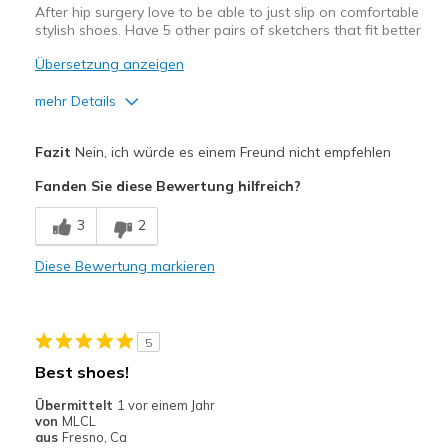
After hip surgery love to be able to just slip on comfortable
stylish shoes. Have 5 other pairs of sketchers that fit better
Übersetzung anzeigen
mehr Details
Vorteile
Fazit
Nein, ich würde es einem Freund nicht empfehlen
Attractive Design
Fanden Sie diese Bewertung hilfreich?
Comfortable
3
2
Stylish
Diese Bewertung markieren
Geeignete Verwendung
Casual Wear
5
Width
Feels too wide
Best shoes!
Sizing
Feels half size too big
Übermittelt
1 vor einem Jahr
View On Shoes
Shoes are for Wearing
von
MLCL
aus
Fresno, Ca