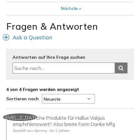
Sizing
Feels true to size
Nächste
»
View On Shoes
I'm Into Shoes
Fragen & Antworten
Ask a Question
Antworten auf Ihre Frage suchen
4 von 4 Fragen werden angezeigt
Sortieren nach
LEVEL_2_DATE
Hallo... Welche Produkte für Hallux Valgus
empfehlenswert? Also breite Form Danke Mfg
Gestellt von Sammy
Vor 2 Jahren