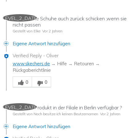
LEVEL_2_DATE
Kann ich die Schuhe auch zurück schicken ,wenn sie
nicht passen
Gestellt von Elke
Vor 2 Jahren
Eigene Antwort hinzufügen
Verified Reply
-
Oliver
www.skechers.de
→ Hilfe → Retouren →
Rückgaberichtlinie
Mitarbeiter-Gutachter
0
0
LEVEL_2_DATE
Ist dieses Produkt in der Filiale in Berlin verfügbar ?
Gestellt von Noch besitze ich keinen Beutzernamen
Vor 2 Jahren
Eigene Antwort hinzufügen