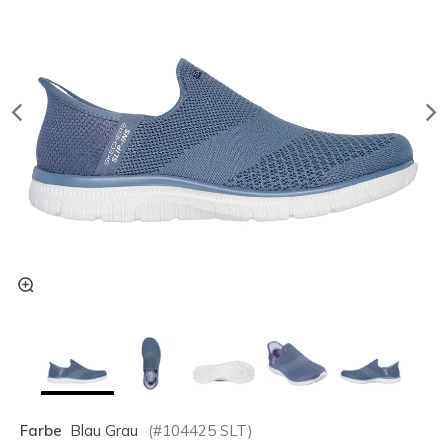
Farbe
Blau Grau
(#
104425
SLT
)