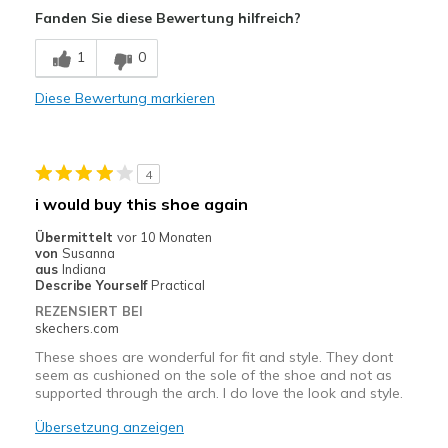
Fanden Sie diese Bewertung hilfreich?
Breathe Well
1
0
Comfortable
Diese Bewertung markieren
Durable
Stylish
4
Geeignete Verwendung
i would buy this shoe again
Casual Wear
Übermittelt
vor 10 Monaten
von
Susanna
Going Out
aus
Indiana
Describe Yourself
Practical
Travel
REZENSIERT BEI
skechers.com
Width
Feels true to width
These shoes are wonderful for fit and style. They dont
Sizing
Feels true to size
seem as cushioned on the sole of the shoe and not as
supported through the arch. I do love the look and style.
View On Shoes
Shoes are for Wearing
Übersetzung anzeigen