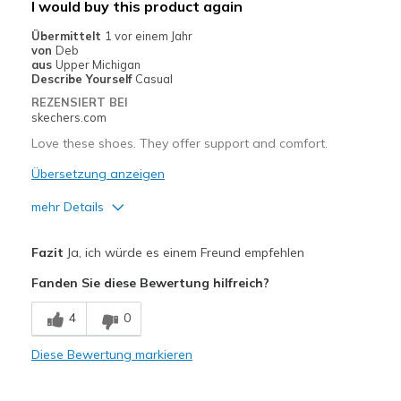
I would buy this product again
Width
Feels true to width
Übermittelt
1 vor einem Jahr
von
Deb
Sizing
Feels true to size
aus
Upper Michigan
View On Shoes
Shoes are for Wearing
Describe Yourself
Casual
REZENSIERT BEI
skechers.com
Love these shoes. They offer support and comfort.
Übersetzung anzeigen
mehr Details
Vorteile
Fazit
Ja, ich würde es einem Freund empfehlen
Comfortable
Fanden Sie diese Bewertung hilfreich?
Geeignete Verwendung
4
0
Casual Wear
Diese Bewertung markieren
Travel