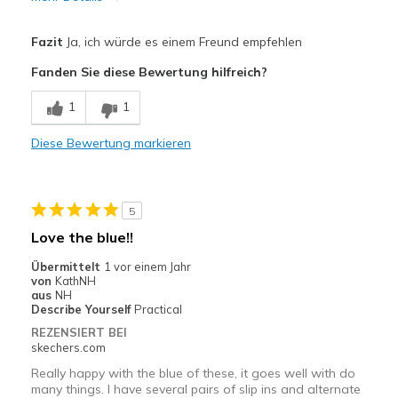
Vorteile
Fazit
Ja, ich würde es einem Freund empfehlen
Comfortable
Fanden Sie diese Bewertung hilfreich?
Geeignete Verwendung
1
1
Casual Wear
Diese Bewertung markieren
Width
Feels true to width
Sizing
Feels true to size
View On Shoes
Shoes are for Wearing
5
Love the blue!!
Übermittelt
1 vor einem Jahr
von
KathNH
aus
NH
Describe Yourself
Practical
REZENSIERT BEI
skechers.com
Really happy with the blue of these, it goes well with do
many things. I have several pairs of slip ins and alternate