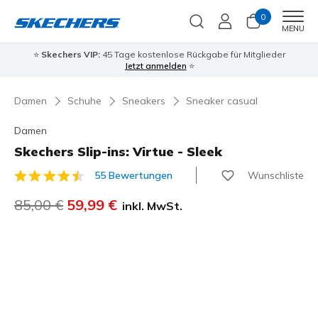
0
Men
MENU
⭐
Skechers VIP:
45 Tage kostenlose Rückgabe für Mitglieder
Jetzt anmelden
⭐
Damen
Schuhe
Sneakers
Sneaker casual
Damen
Skechers Slip-ins: Virtue - Sleek
Wunschliste
55 Bewertungen
3,3 von 5 Kundenbewertungen
Reduziert von
85,00 €
auf
59,99 €
inkl. MwSt.