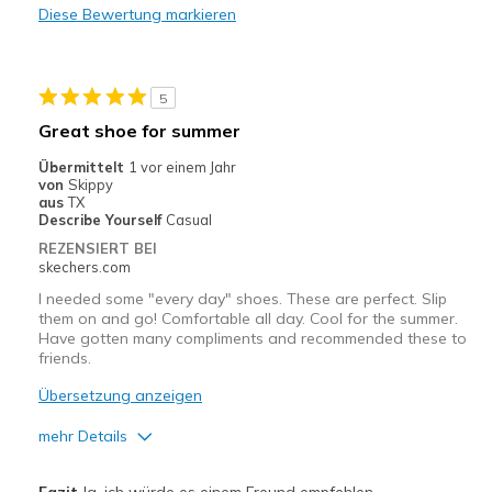
Diese Bewertung markieren
Geeignete Verwendung
Casual Wear
5
Travel
Great shoe for summer
Width
Feels too wide
Übermittelt
1 vor einem Jahr
von
Skippy
Sizing
Feels half size too big
aus
TX
View On Shoes
Shoes are for Wearing
Describe Yourself
Casual
REZENSIERT BEI
skechers.com
I needed some "every day" shoes. These are perfect. Slip
them on and go! Comfortable all day. Cool for the summer.
Have gotten many compliments and recommended these to
friends.
Übersetzung anzeigen
mehr Details
Vorteile