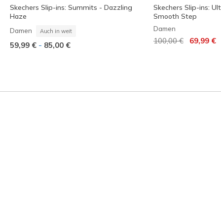
Skechers Slip-ins: Summits - Dazzling
Skechers Slip-ins: Ult
Haze
Smooth Step
Damen
Damen
Auch in weit
Reduziert von
auf
100,00 €
69,99 €
-
59,99 €
85,00 €