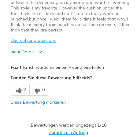
between the depending on my mood and what I'm wearing.
This style is my favorite. However the cushion under the
toes feels like it's bunched up. It's not actually worn or
bunched but once I wear them for a time it feels that way. I
think the memory foam bunches up but then recovers. Other
than that they are perfect.
Übersetzung anzeigen
mehr Details
Vorteile
Fazit
Ja, ich würde es einem Freund empfehlen
Attractive Design
Fanden Sie diese Bewertung hilfreich?
Comfortable
2
0
Geeignete Verwendung
Diese Bewertung markieren
Casual Wear
Travel
Bewertungen werden angezeigt
1-10
Width
Feels true to width
Zurück zum Anfang