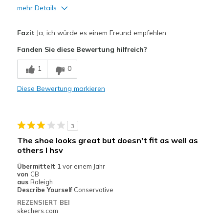
mehr Details
Vorteile
Fazit
Ja, ich würde es einem Freund empfehlen
Attractive Design
Fanden Sie diese Bewertung hilfreich?
Breathe Well
1
0
Stylish
Diese Bewertung markieren
Nachteile
Poor Cushioning
3
Geeignete Verwendung
The shoe looks great but doesn't fit as well as
Casual Wear
others I hsv
Übermittelt
1 vor einem Jahr
Going Out
von
CB
aus
Raleigh
Travel
Describe Yourself
Conservative
REZENSIERT BEI
View On Shoes
I'm Into Shoes
skechers.com