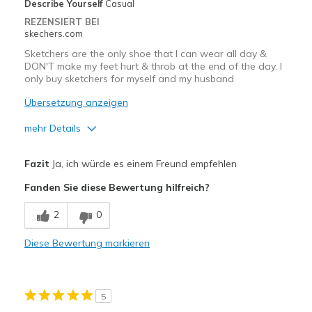
Describe Yourself
Casual
REZENSIERT BEI
skechers.com
Sketchers are the only shoe that I can wear all day &
DON'T make my feet hurt & throb at the end of the day. I
only buy sketchers for myself and my husband
Übersetzung anzeigen
mehr Details
Vorteile
Fazit
Ja, ich würde es einem Freund empfehlen
Breathe Well
Fanden Sie diese Bewertung hilfreich?
Comfortable
2
0
Durable
Diese Bewertung markieren
Geeignete Verwendung
Casual Wear
5
Going Out