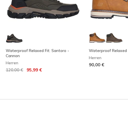
Waterproof Relaxed Fit: Santoro -
Waterproof Relaxed F
Cannon
Herren
Herren
90,00 €
Reduziert von
auf
120,00 €
95,99 €