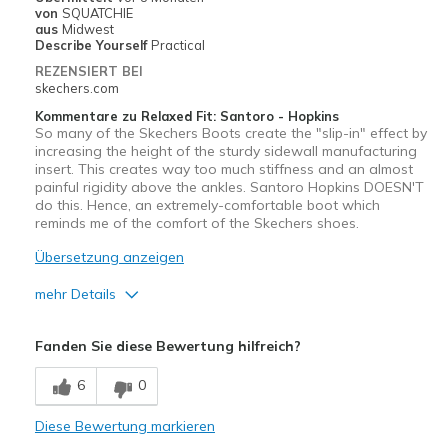
von
SQUATCHIE
Schuhen
Schuhe
aus
Midwest
Describe Yourself
Practical
REZENSIERT BEI
skechers.com
Kommentare zu Relaxed Fit: Santoro - Hopkins
So many of the Skechers Boots create the "slip-in" effect by
increasing the height of the sturdy sidewall manufacturing
insert. This creates way too much stiffness and an almost
painful rigidity above the ankles. Santoro Hopkins DOESN'T
do this. Hence, an extremely-comfortable boot which
reminds me of the comfort of the Skechers shoes.
Übersetzung anzeigen
mehr Details
Vorteile
Fanden Sie diese Bewertung hilfreich?
Attractive Design
6
0
Breathe Well
Diese Bewertung markieren
Comfortable