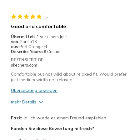
Durable
5
Stylish
Good and comfortable
Nachteile
Übermittelt
1 vor einem Jahr
von
Gorilla16
Wish they were waterproof.
aus
Port Orange Fl
Describe Yourself
Casual
Geeignete Verwendung
REZENSIERT BEI
skechers.com
Great yard boot AND winter walking boot.
Comfortable but not wild about relaxed fit. Would prefer
just medium width not relaxed
Übersetzung anzeigen
mehr Details
Vorteile
Fazit
Ja, ich würde es einem Freund empfehlen
Attractive Design
Fanden Sie diese Bewertung hilfreich?
Breathe Well