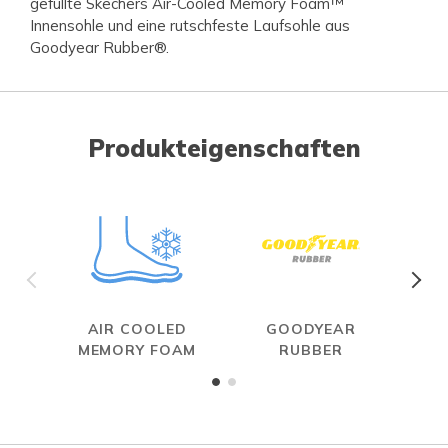
gefüllte Skechers Air-Cooled Memory Foam™
Innensohle und eine rutschfeste Laufsohle aus
Goodyear Rubber®.
Produkteigenschaften
AIR COOLED
GOODYEAR
R
MEMORY FOAM
RUBBER