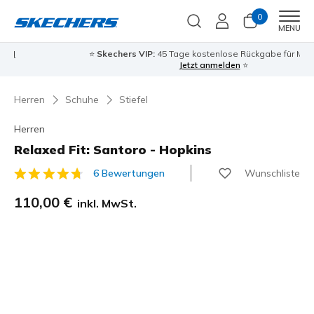
0
Men
MENU
⭐
Skechers VIP:
45 Tage kostenlose Rückgabe für Mitglieder
Jetzt anmelden
⭐
Herren
Schuhe
Stiefel
Herren
Relaxed Fit: Santoro - Hopkins
Wunschliste
6 Bewertungen
3,1 von 5 Kundenbewertungen
110,00 €
inkl. MwSt.