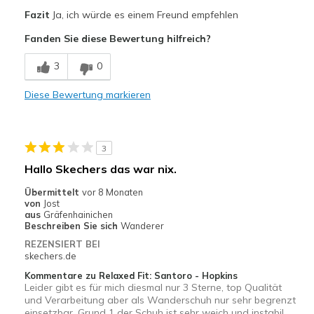
Vorteile
Fazit
Ja, ich würde es einem Freund empfehlen
Attractive Design
Fanden Sie diese Bewertung hilfreich?
Breathe Well
3
0
Comfortable
Diese Bewertung markieren
Geeignete Verwendung
Casual Wear
3
Travel
Hallo Skechers das war nix.
Width
Feels too wide
Übermittelt
vor 8 Monaten
von
Jost
Sizing
Feels true to size
aus
Gräfenhainichen
View On Shoes
Shoes are for Wearing
Beschreiben Sie sich
Wanderer
REZENSIERT BEI
skechers.de
Kommentare zu Relaxed Fit: Santoro - Hopkins
Leider gibt es für mich diesmal nur 3 Sterne, top Qualität
und Verarbeitung aber als Wanderschuh nur sehr begrenzt
einsetzbar, Grund 1 der Schuh ist sehr weich und instabil