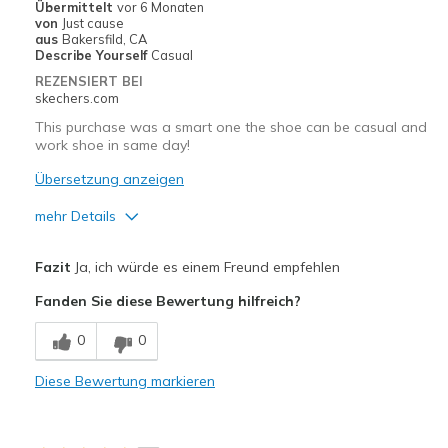
Übermittelt
vor 6 Monaten
von
Just cause
aus
Bakersfild, CA
Describe Yourself
Casual
REZENSIERT BEI
skechers.com
This purchase was a smart one the shoe can be casual and
work shoe in same day!
Übersetzung anzeigen
mehr Details
Vorteile
Fazit
Ja, ich würde es einem Freund empfehlen
Attractive Design
Fanden Sie diese Bewertung hilfreich?
Breathe Well
0
0
Comfortable
Diese Bewertung markieren
Durable
Stylish