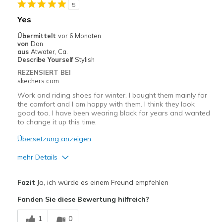
5
Geeignete Verwendung
Yes
Casual Wear
Übermittelt
vor 6 Monaten
von
Dan
Going Out
aus
Atwater, Ca.
Describe Yourself
Stylish
Travel
REZENSIERT BEI
skechers.com
Width
Feels true to width
Work and riding shoes for winter. I bought them mainly for
Sizing
Feels true to size
the comfort and I am happy with them. I think they look
good too. I have been wearing black for years and wanted
View On Shoes
Shoes are for Wearing
to change it up this time.
Übersetzung anzeigen
mehr Details
Vorteile
Fazit
Ja, ich würde es einem Freund empfehlen
Attractive Design
Fanden Sie diese Bewertung hilfreich?
Breathe Well
1
0