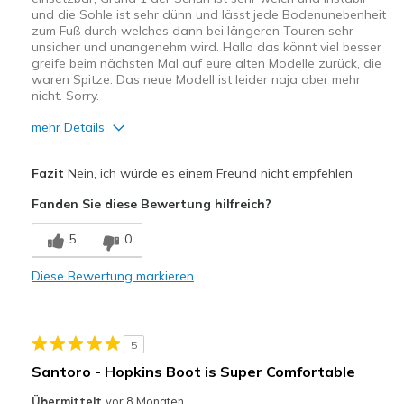
und die Sohle ist sehr dünn und lässt jede Bodenunebenheit
zum Fuß durch welches dann bei längeren Touren sehr
unsicher und unangenehm wird. Hallo das könnt viel besser
greife beim nächsten Mal auf eure alten Modelle zurück, die
waren Spitze. Das neue Modell ist leider naja aber mehr
nicht. Sorry.
mehr Details
Vorteile
Fazit
Nein, ich würde es einem Freund nicht empfehlen
Bequem
Fanden Sie diese Bewertung hilfreich?
Nachteile
5
0
Zu dünne Sohle
Diese Bewertung markieren
Geeignete Verwendung
Freizeitkleidung
5
Breite
Passen genau
Santoro - Hopkins Boot is Super Comfortable
Größe
Passt genau
Übermittelt
vor 8 Monaten
Meine Meinung zu
Ersatzpaar für alte