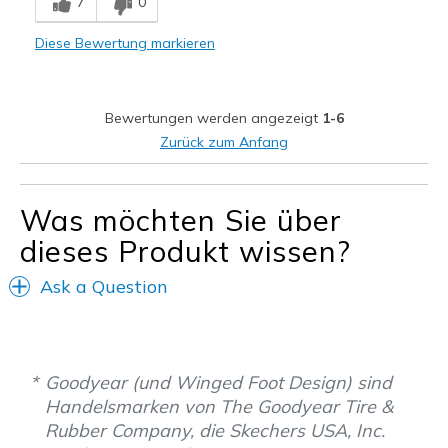
7
0
Comfortable
Diese Bewertung markieren
Durable
Stylish
Bewertungen werden angezeigt
1-6
Geeignete Verwendung
Zurück zum Anfang
Casual Wear
Work
Was möchten Sie über
dieses Produkt wissen?
Width
Feels too wide
Sizing
Feels true to size
Ask a Question
View On Shoes
Shoes are for Wearing
Goodyear (und Winged Foot Design) sind
Handelsmarken von The Goodyear Tire &
Rubber Company, die Skechers USA, Inc.