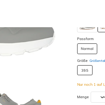
Passform
Normal
Größe
Größentab
39.5
Nur noch 1 auf L
Menge