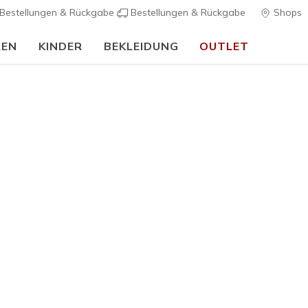
Bestellungen & Rückgabe
Bestellungen & Rückgabe
Shops
REN
KINDER
BEKLEIDUNG
OUTLET
Skechers VIP:
45 Tage kostenlose Rückgabe für Mitglieder
Jetzt anmelde
Herren
Bestseller
UNO - Sui
7
4,1 von 5 Kund
80,00 €
Farbe
Grün / Ge