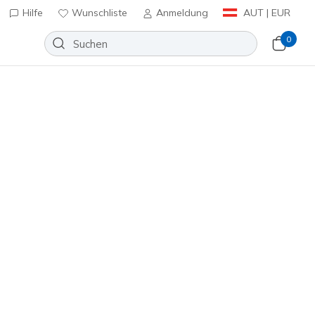
Hilfe
Wunschliste
Anmeldung
AUT | EUR
0
n
⭐
ted On Air
Wunschliste
9 Bewertungen
enbewertungen
inkl. MwSt.
lb
(#
183004
GRYL
)