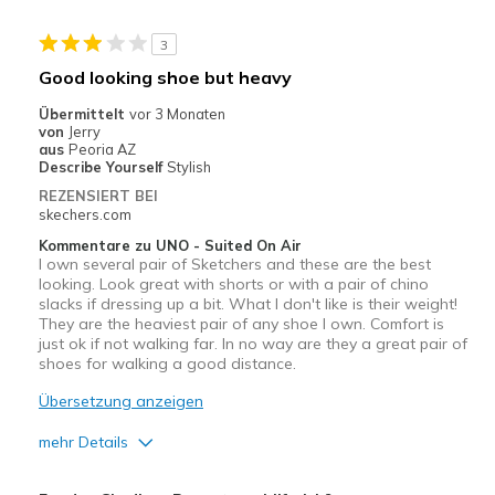
Width
Feels true to width
3
Sizing
Feels true to size
Good looking shoe but heavy
View On Shoes
I'm Into Shoes
Übermittelt
vor 3 Monaten
von
Jerry
aus
Peoria AZ
Describe Yourself
Stylish
REZENSIERT BEI
skechers.com
Kommentare zu UNO - Suited On Air
I own several pair of Sketchers and these are the best
looking. Look great with shorts or with a pair of chino
slacks if dressing up a bit. What I don't like is their weight!
They are the heaviest pair of any shoe I own. Comfort is
just ok if not walking far. In no way are they a great pair of
shoes for walking a good distance.
Übersetzung anzeigen
mehr Details
Vorteile