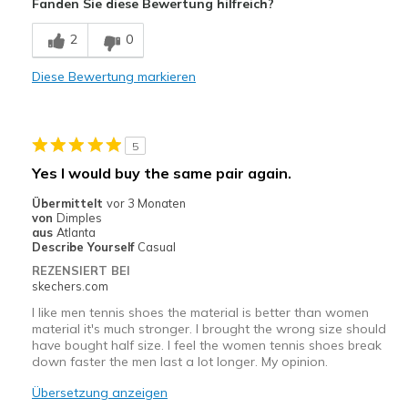
Fanden Sie diese Bewertung hilfreich?
Attractive Design
2
0
Geeignete Verwendung
Diese Bewertung markieren
Casual Wear
Going Out
5
Special Occasions
Yes I would buy the same pair again.
Width
Feels true to width
Übermittelt
vor 3 Monaten
Sizing
Feels true to size
von
Dimples
aus
Atlanta
Describe Yourself
Casual
REZENSIERT BEI
skechers.com
I like men tennis shoes the material is better than women
material it's much stronger. I brought the wrong size should
have bought half size. I feel the women tennis shoes break
down faster the men last a lot longer. My opinion.
Übersetzung anzeigen