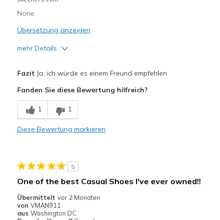
View On Shoes
Shoes are for Wearing
None
Übersetzung anzeigen
mehr Details
Vorteile
Fazit
Ja, ich würde es einem Freund empfehlen
Attractive Design
Fanden Sie diese Bewertung hilfreich?
Breathe Well
1
1
Comfortable
Diese Bewertung markieren
Durable
Geeignete Verwendung
5
Casual Wear
One of the best Casual Shoes I've ever owned!!
Going Out
Übermittelt
vor 2 Monaten
von
VMAN911
Travel
aus
Washington DC