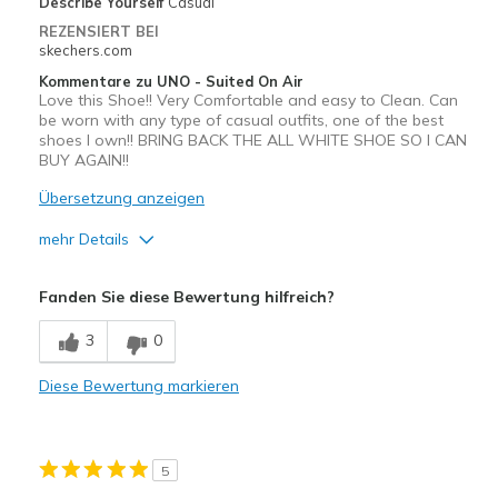
Describe Yourself
Casual
Width
Feels true to width
REZENSIERT BEI
skechers.com
Sizing
Feels true to size
View On Shoes
Shoes are for Wearing
Kommentare zu UNO - Suited On Air
Love this Shoe!! Very Comfortable and easy to Clean. Can
be worn with any type of casual outfits, one of the best
shoes I own!! BRING BACK THE ALL WHITE SHOE SO I CAN
BUY AGAIN!!
Übersetzung anzeigen
mehr Details
Vorteile
Fanden Sie diese Bewertung hilfreich?
Attractive Design
3
0
Comfortable
Diese Bewertung markieren
Durable
Geeignete Verwendung
5
Casual Wear