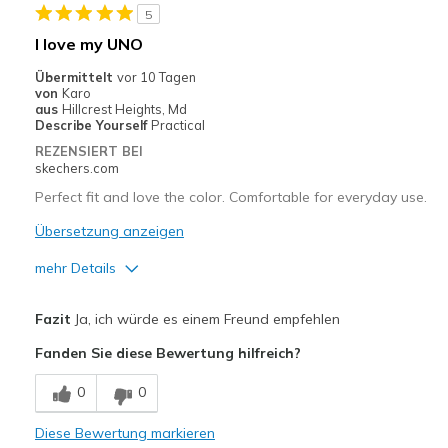
5
I love my UNO
Übermittelt
vor 10 Tagen
von
Karo
aus
Hillcrest Heights, Md
Describe Yourself
Practical
REZENSIERT BEI
skechers.com
Perfect fit and love the color. Comfortable for everyday use.
Übersetzung anzeigen
mehr Details
Vorteile
Fazit
Ja, ich würde es einem Freund empfehlen
Attractive Design
Fanden Sie diese Bewertung hilfreich?
Breathe Well
0
0
Comfortable
Diese Bewertung markieren