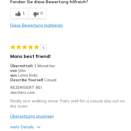
Fanden Sie diese Bewertung hilfreich?
Comfortable
1
0
Stylish
Diese Bewertung markieren
Nachteile
Eyelets are a bit too small for the flat laces.
5
Or, round laces are needed.
Mans best friend!
Geeignete Verwendung
Übermittelt
1 Monat her
von
John
Casual Wear
aus
Loma linda
Describe Yourself
Casual
Width
Feels true to width
REZENSIERT BEI
Sizing
Feels true to size
skechers.com
View On Shoes
Shoes are for Wearing
Really nice walking show. Pairs well for a casual day out on
the town.
Übersetzung anzeigen
mehr Details