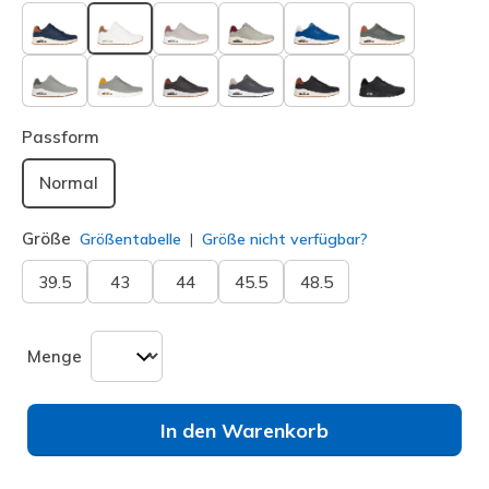
ausgewählt
Passform
Normal
Größe
Größentabelle
Größe nicht verfügbar?
39.5
43
44
45.5
48.5
Menge
In den Warenkorb