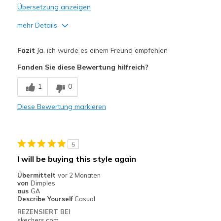
Übersetzung anzeigen
mehr Details
Vorteile
Fazit
Ja, ich würde es einem Freund empfehlen
Attractive Design
Fanden Sie diese Bewertung hilfreich?
Comfortable
1
0
Durable
Diese Bewertung markieren
Stylish
Nachteile
5
Wish that I did not have to tie them.
I will be buying this style again
Geeignete Verwendung
Übermittelt
vor 2 Monaten
von
Dimples
Casual Wear
aus
GA
Describe Yourself
Casual
Width
Feels true to width
REZENSIERT BEI
Sizing
Feels true to size
skechers.com