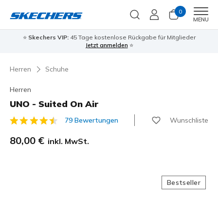
0
Men
MENU
⭐
Skechers VIP:
45 Tage kostenlose Rückgabe für Mitglieder
Jetzt anmelden
⭐
Herren
Schuhe
Herren
UNO - Suited On Air
Wunschliste
79 Bewertungen
3,3 von 5 Kundenbewertungen
80,00 €
inkl. MwSt.
Bestseller