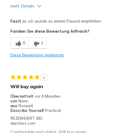
mehr Details
Vorteile
Fazit
Ja, ich würde es einem Freund empfehlen
Attractive Design
Fanden Sie diese Bewertung hilfreich?
Breathe Well
0
1
Comfortable
Diese Bewertung markieren
Durable
Stylish
5
Geeignete Verwendung
Will buy again
Casual Wear
Übermittelt
vor 4 Monaten
von
None
Width
Feels too wide
aus
Roswell
Describe Yourself
Practical
Sizing
Feels true to size
REZENSIERT BEI
View On Shoes
Shoes are for Wearing
skechers.com
Comfortable and stylish. Will buy again