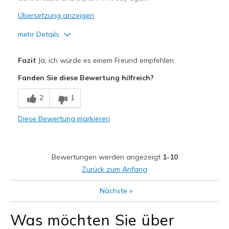
Übersetzung anzeigen
mehr Details
Vorteile
Fazit
Ja, ich würde es einem Freund empfehlen
Attractive Design
Fanden Sie diese Bewertung hilfreich?
Breathe Well
2
1
Comfortable
Diese Bewertung markieren
Geeignete Verwendung
Casual Wear
Bewertungen werden angezeigt
1-10
Going Out
Zurück zum Anfang
Width
Feels true to width
Nächste
»
Sizing
Feels true to size
View On Shoes
Shoes are for Wearing
Was möchten Sie über