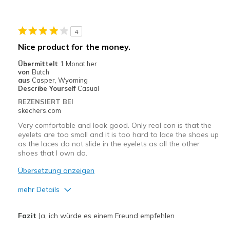
Durable
Stylish
4
Geeignete Verwendung
Nice product for the money.
Casual Wear
Übermittelt
1 Monat her
von
Butch
Going Out
aus
Casper, Wyoming
Describe Yourself
Casual
Travel
REZENSIERT BEI
skechers.com
Width
Feels true to width
Very comfortable and look good. Only real con is that the
Sizing
Feels true to size
eyelets are too small and it is too hard to lace the shoes up
as the laces do not slide in the eyelets as all the other
View On Shoes
Shoes are for Wearing
shoes that I own do.
Übersetzung anzeigen
mehr Details
Vorteile
Fazit
Ja, ich würde es einem Freund empfehlen
Attractive Design