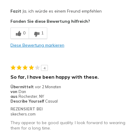
Vorteile
Fazit
Ja, ich würde es einem Freund empfehlen
Attractive Design
Fanden Sie diese Bewertung hilfreich?
Breathe Well
0
1
Comfortable
Diese Bewertung markieren
Durable
Stylish
4
Geeignete Verwendung
So far, I have been happy with these.
Casual Wear
Übermittelt
vor 2 Monaten
von
Dan
Travel
aus
Rochester, NY
Describe Yourself
Casual
Width
Feels true to width
REZENSIERT BEI
skechers.com
Sizing
Feels true to size
They appear to be good quality. I look forward to wearing
them for a long time.