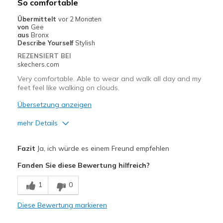
So comfortable
Going Out
Übermittelt
vor 2 Monaten
von
Gee
Width
Feels true to width
aus
Bronx
Describe Yourself
Stylish
Sizing
Feels true to size
REZENSIERT BEI
skechers.com
Very comfortable. Able to wear and walk all day and my
feet feel like walking on clouds.
Übersetzung anzeigen
mehr Details
Vorteile
Fazit
Ja, ich würde es einem Freund empfehlen
Comfortable
Fanden Sie diese Bewertung hilfreich?
Geeignete Verwendung
1
0
Casual Wear
Diese Bewertung markieren
Travel