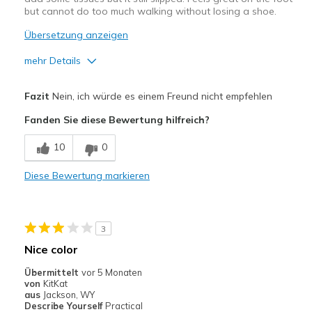
but cannot do too much walking without losing a shoe.
Übersetzung anzeigen
mehr Details
Vorteile
Fazit
Nein, ich würde es einem Freund nicht empfehlen
Attractive Design
Fanden Sie diese Bewertung hilfreich?
Stylish
10
0
Geeignete Verwendung
Diese Bewertung markieren
Special Occasions
Width
Feels true to width
3
Sizing
Feels half size too big
Nice color
View On Shoes
Shoes are for Wearing
Übermittelt
vor 5 Monaten
von
KitKat
aus
Jackson, WY
Describe Yourself
Practical