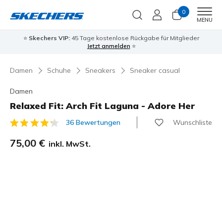
0
Men
MENU
⭐
Skechers VIP:
45 Tage kostenlose Rückgabe für Mitglieder
Jetzt anmelden
⭐
Damen
Schuhe
Sneakers
Sneaker casual
Damen
Relaxed Fit: Arch Fit Laguna - Adore Her
Wunschliste
36 Bewertungen
4,3 von 5 Kundenbewertungen
75,00 €
inkl. MwSt.