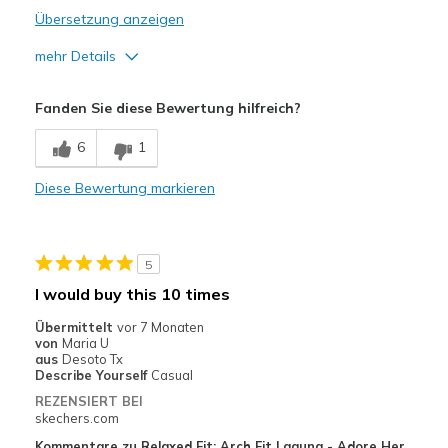
Übersetzung anzeigen
mehr Details
Vorteile
Fanden Sie diese Bewertung hilfreich?
Attractive Design
6
1
Breathe Well
Diese Bewertung markieren
Nachteile
Need Break In
5
Poor Cushioning
I would buy this 10 times
Geeignete Verwendung
Übermittelt
vor 7 Monaten
von
Maria U
Casual Wear
aus
Desoto Tx
Describe Yourself
Casual
Width
Feels true to width
REZENSIERT BEI
Sizing
Feels full size too small
skechers.com
Kommentare zu Relaxed Fit: Arch Fit Laguna - Adore Her