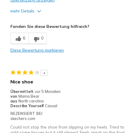
Übersetzung anzeigen
mehr Details
Vorteile
Fanden Sie diese Bewertung hilfreich?
Attractive Design
6
0
Comfortable
Diese Bewertung markieren
Stylish
Geeignete Verwendung
4
Going Out
Nice shoe
Width
Feels true to width
Übermittelt
vor 5 Monaten
Sizing
Feels half size too big
von
Mama Bear
aus
North carolina
View On Shoes
I'm Into Shoes
Describe Yourself
Casual
REZENSIERT BEI
skechers.com
Could not stop the shoe from slipping on my heels. Tried to
add some tissues but it still slipped. Feels great on the foot