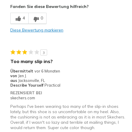
Breathe Well
Fanden Sie diese Bewertung hilfreich?
Comfortable
4
0
Durable
Diese Bewertung markieren
Geeignete Verwendung
Casual Wear
3
Walking
Too many slip ins?
Width
Feels true to width
Übermittelt
vor 6 Monaten
von
Jen J.
Sizing
Feels true to size
aus
Jacksonville, FL
View On Shoes
Shoes are for Wearing
Describe Yourself
Practical
REZENSIERT BEI
skechers.com
Perhaps I've been wearing too many of the slip-in shoes
lately, but this shoe is so uncomfortable on my heel. Also,
the cushioning is not as embracing as it is in most Skechers.
Overall, if I wasn't so lazy and terrible at mailing things, I
would return them. Super cute color though.