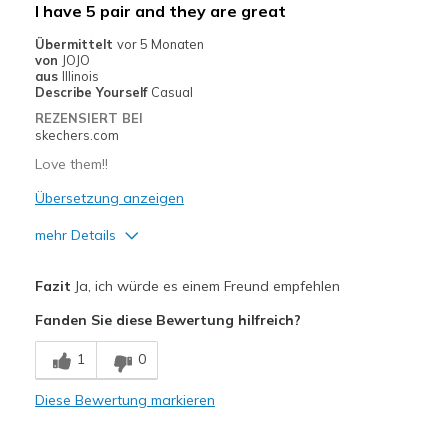
I have 5 pair and they are great
Casual Wear
Übermittelt
vor 5 Monaten
von
JOJO
Width
Feels too narrow
aus
Illinois
Describe Yourself
Casual
Sizing
Feels half size too small
REZENSIERT BEI
View On Shoes
Shoes are for Wearing
skechers.com
Love them!!
Übersetzung anzeigen
mehr Details
Vorteile
Fazit
Ja, ich würde es einem Freund empfehlen
Attractive Design
Fanden Sie diese Bewertung hilfreich?
Breathe Well
1
0
Comfortable
Diese Bewertung markieren
Durable