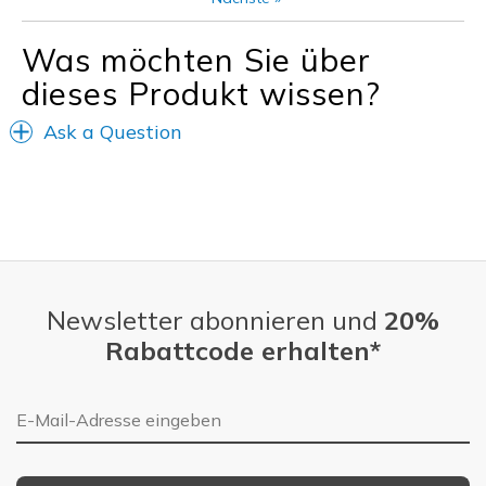
Geeignete Verwendung
Was möchten Sie über
Casual Wear
dieses Produkt wissen?
Travel
Ask a Question
Width
Feels true to width
Sizing
Feels half size too big
View On Shoes
Shoes are for Wearing
Newsletter abonnieren und
20%
Rabattcode erhalten*
E-Mail-Adresse