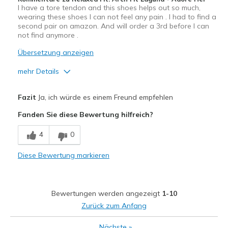
I have a tore tendon and this shoes helps out so much,
wearing these shoes I can not feel any pain . I had to find a
second pair on amazon. And will order a 3rd before I can
not find anymore .
Übersetzung anzeigen
mehr Details
Vorteile
Fazit
Ja, ich würde es einem Freund empfehlen
Attractive Design
Fanden Sie diese Bewertung hilfreich?
Breathe Well
4
0
Comfortable
Diese Bewertung markieren
Durable
Stylish
Bewertungen werden angezeigt
1-10
Nachteile
Zurück zum Anfang
Wear Out Quickly
Nächste
»