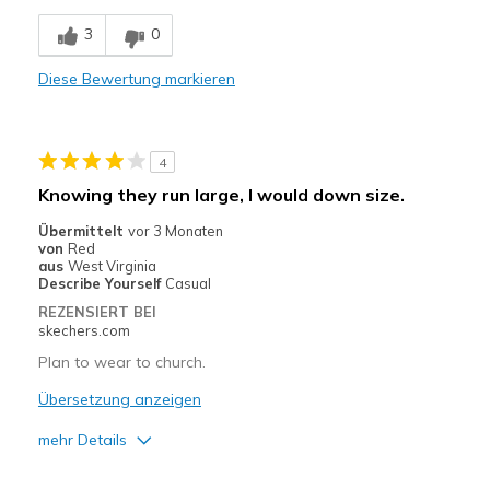
Geeignete Verwendung
3
0
Casual Wear
Diese Bewertung markieren
Width
Feels true to width
Sizing
Feels true to size
View On Shoes
I'm Into Shoes
4
Knowing they run large, I would down size.
Übermittelt
vor 3 Monaten
von
Red
aus
West Virginia
Describe Yourself
Casual
REZENSIERT BEI
skechers.com
Plan to wear to church.
Übersetzung anzeigen
mehr Details
Vorteile