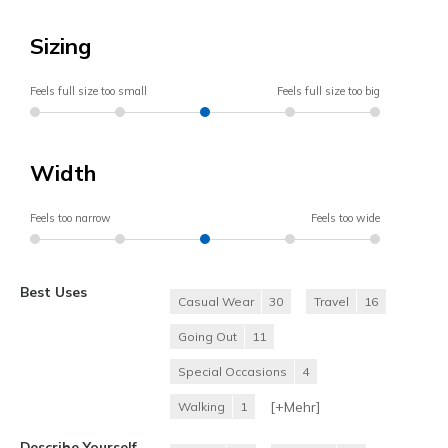
Sizing
Feels full size too small
Feels full size too big
Width
Feels too narrow
Feels too wide
Best Uses
Casual Wear
30
Travel
16
Going Out
11
Special Occasions
4
[+
Mehr
]
Walking
1
Describe Yourself