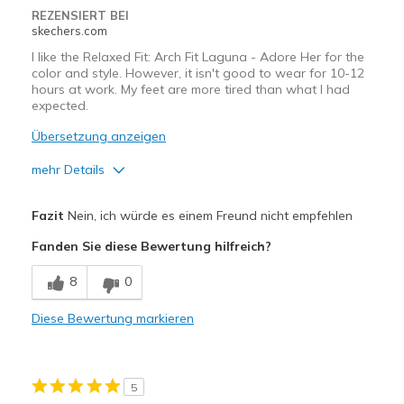
REZENSIERT BEI
skechers.com
I like the Relaxed Fit: Arch Fit Laguna - Adore Her for the
color and style. However, it isn't good to wear for 10-12
hours at work. My feet are more tired than what I had
expected.
Übersetzung anzeigen
mehr Details
Vorteile
Fazit
Nein, ich würde es einem Freund nicht empfehlen
Attractive Design
Fanden Sie diese Bewertung hilfreich?
Stylish
8
0
Nachteile
Diese Bewertung markieren
Heel blisters
Not enough collar padding
5
Geeignete Verwendung