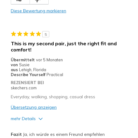
Stylish
Diese Bewertung markieren
Geeignete Verwendung
Casual Wear
5
Going Out
This is my second pair, just the right fit and
comfort!
Special Occasions
Übermittelt
vor 5 Monaten
Travel
von
Susie
aus
Lehigh, Florida
Width
Describe Yourself
Practical
Feels true to width
Sizing
Feels true to size
REZENSIERT BEI
skechers.com
View On Shoes
I'm Into Shoes
Everyday, walking, shopping, casual dress
Übersetzung anzeigen
mehr Details
Vorteile
Fazit
Ja, ich würde es einem Freund empfehlen