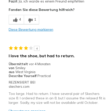
Fazit
Ja, ich würde es einem Freund empfehlen
Attractive Design
Fanden Sie diese Bewertung hilfreich?
Nachteile
4
1
These are relaxed fit, but run larger than other
Diese Bewertung markieren
Width
Feels true to width
Sizing
Feels full size too big
View On Shoes
I'm Into Shoes
4
I love the shoe, but had to return.
Übermittelt
vor 4 Monaten
von
Smiley
aus
West Virginia
Describe Yourself
Practical
REZENSIERT BEI
skechers.com
Too large. Had to return. I have several pair of Skechers
size 8. I ordered these in an 8, but I assume the relaxed fit is
larger. Sadly, my size will not be available until October.