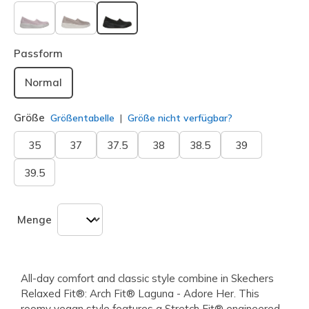
ausgewählt
Passform
Normal
Größe
Größentabelle
Größe nicht verfügbar?
35
37
37.5
38
38.5
39
39.5
Menge
All-day comfort and classic style combine in Skechers
Relaxed Fit®: Arch Fit® Laguna - Adore Her. This
roomy vegan style features a Stretch Fit® engineered