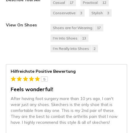
Casual
17
Practical
12
Conservative
3
Stylish
3
View On Shoes
Shoes are for Wearing
17
I'm Into Shoes
13
I'm Really Into Shoes
2
Hilfreichste Positive Bewertung
5
Feels wonderful!
After having foot surgery more than 10 yrs ago, I can't
wear just any shoes. Skechers is the only shoe that is
comfortable from day one. This is my 2nd pair of these.
They are the best to combat the arthritis pain that I now
have. I highly recommend this style & all of skechers!