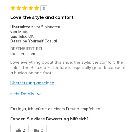
Stylish
5
Geeignete Verwendung
Love the style and comfort
Casual Wear
Übermittelt
vor 5 Monaten
von
Mods
Going Out
aus
Tulsa OK
Describe Yourself
Casual
Travel
REZENSIERT BEI
skechers.com
Width
Feels true to width
Love everything about this shoe: the style, the comfort, the
Sizing
Feels true to size
color. The Relaxed Fit feature is especially great because of
a bunion on one foot.
View On Shoes
Shoes are for Wearing
Übersetzung anzeigen
mehr Details
Vorteile
Fazit
Ja, ich würde es einem Freund empfehlen
Attractive Design
Fanden Sie diese Bewertung hilfreich?
Comfortable
2
0