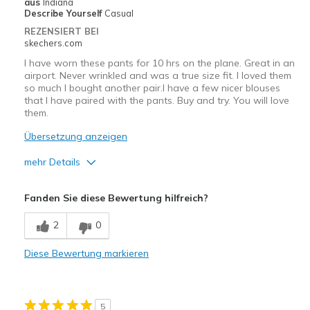
aus
Indiana
Describe Yourself
Casual
REZENSIERT BEI
skechers.com
I have worn these pants for 10 hrs on the plane. Great in an
airport. Never wrinkled and was a true size fit. I loved them
so much I bought another pair.I have a few nicer blouses
that I have paired with the pants. Buy and try. You will love
them.
Übersetzung anzeigen
mehr Details
Vorteile
Fanden Sie diese Bewertung hilfreich?
Attractive Design
2
0
Breathe Well
Diese Bewertung markieren
Comfortable
Durable
5