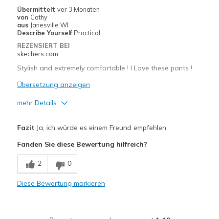
Übermittelt
vor 3 Monaten
View On Shoes
Shoes are for Wearing
von
Cathy
aus
Janesville WI
Describe Yourself
Practical
REZENSIERT BEI
skechers.com
Stylish and extremely comfortable ! I Love these pants !
Übersetzung anzeigen
mehr Details
Vorteile
Fazit
Ja, ich würde es einem Freund empfehlen
Breathe Well
Fanden Sie diese Bewertung hilfreich?
Comfortable
2
0
Stylish
Diese Bewertung markieren
Geeignete Verwendung
Casual Wear