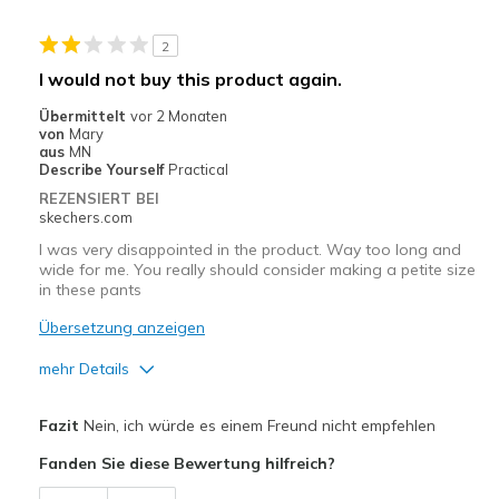
Travel
2
Width
Feels true to width
I would not buy this product again.
Sizing
Feels true to size
Übermittelt
vor 2 Monaten
von
Mary
aus
MN
Describe Yourself
Practical
REZENSIERT BEI
skechers.com
I was very disappointed in the product. Way too long and
wide for me. You really should consider making a petite size
in these pants
Übersetzung anzeigen
mehr Details
Vorteile
Fazit
Nein, ich würde es einem Freund nicht empfehlen
Fabric was way too thin
Fanden Sie diese Bewertung hilfreich?
Width
Feels too wide