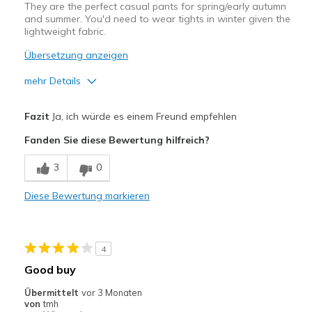
They are the perfect casual pants for spring/early autumn
and summer. You'd need to wear tights in winter given the
lightweight fabric.
Übersetzung anzeigen
mehr Details
Vorteile
Fazit
Ja, ich würde es einem Freund empfehlen
Breathe Well
Fanden Sie diese Bewertung hilfreich?
Comfortable
3
0
Durable
Diese Bewertung markieren
Geeignete Verwendung
Casual Wear
4
Travel
Good buy
Width
Feels true to width
Übermittelt
vor 3 Monaten
von
tmh
Sizing
Feels true to size