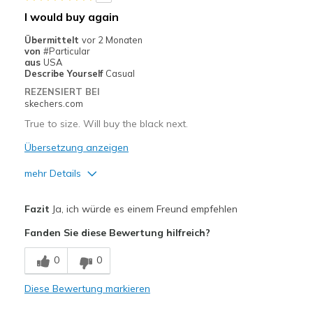
Stylish
I would buy again
Geeignete Verwendung
Übermittelt
vor 2 Monaten
von
#Particular
Casual Wear
aus
USA
Describe Yourself
Casual
Going Out
REZENSIERT BEI
skechers.com
Travel
True to size. Will buy the black next.
Width
Feels true to width
Übersetzung anzeigen
Sizing
Feels true to size
mehr Details
Vorteile
Fazit
Ja, ich würde es einem Freund empfehlen
Comfortable
Fanden Sie diese Bewertung hilfreich?
Geeignete Verwendung
0
0
Casual Wear
Diese Bewertung markieren
Going Out