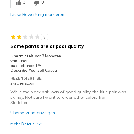
3
0
Sizing
Feels full size too big
Diese Bewertung markieren
2
Some pants are of poor quality
Übermittelt
vor 3 Monaten
von
janet
aus
Lebanon, PA
Describe Yourself
Casual
REZENSIERT BEI
skechers.com
While the black pair was of good quality, the blue pair was
skimpy. Not sure I want to order other colors from
Sketchers.
Übersetzung anzeigen
mehr Details