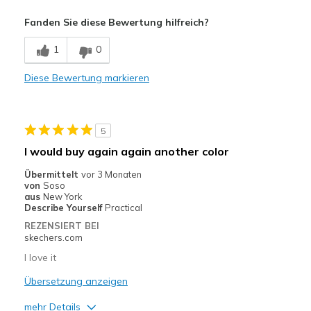
Vorteile
Fanden Sie diese Bewertung hilfreich?
Attractive Design
1
0
Breathe Well
Diese Bewertung markieren
Comfortable
Durable
5
Stylish
I would buy again again another color
Nachteile
Übermittelt
vor 3 Monaten
von
Soso
Need Break In
aus
New York
Describe Yourself
Practical
Geeignete Verwendung
REZENSIERT BEI
skechers.com
Casual Wear
I love it
Width
Feels true to width
Übersetzung anzeigen
Sizing
Feels true to size
mehr Details