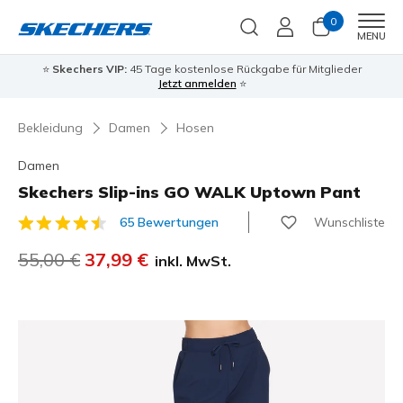
0
Men
MENU
⭐
Skechers VIP:
45 Tage kostenlose Rückgabe für Mitglieder
Jetzt anmelden
⭐
Bekleidung
Damen
Hosen
Damen
Skechers Slip-ins GO WALK Uptown Pant
Wunschliste
65 Bewertungen
4,5 von 5 Kundenbewertungen
Reduziert von
55,00 €
auf
37,99 €
inkl. MwSt.