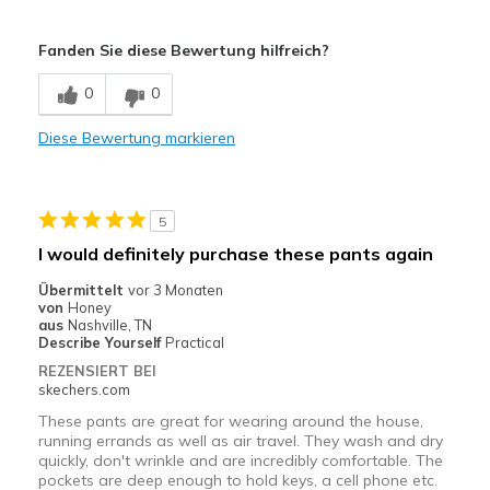
Vorteile
Fanden Sie diese Bewertung hilfreich?
Breathe Well
0
0
Comfortable
Diese Bewertung markieren
Durable
Nachteile
5
Wear Out Quickly
I would definitely purchase these pants again
Geeignete Verwendung
Übermittelt
vor 3 Monaten
von
Honey
Going Out
aus
Nashville, TN
Describe Yourself
Practical
Travel
REZENSIERT BEI
skechers.com
Width
Feels true to width
These pants are great for wearing around the house,
Sizing
Feels true to size
running errands as well as air travel. They wash and dry
quickly, don't wrinkle and are incredibly comfortable. The
pockets are deep enough to hold keys, a cell phone etc.