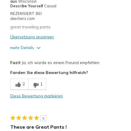
aus
Wisconsin
Describe Yourself
Casual
REZENSIERT BEI
skechers.com
great traveling pants
Übersetzung anzeigen
mehr Details
Vorteile
Fazit
Ja, ich würde es einem Freund empfehlen
Attractive Design
Fanden Sie diese Bewertung hilfreich?
Durable
2
1
Stylish
Diese Bewertung markieren
Geeignete Verwendung
Casual Wear
5
Width
Feels true to width
These are Great Pants !
Sizing
Feels true to size