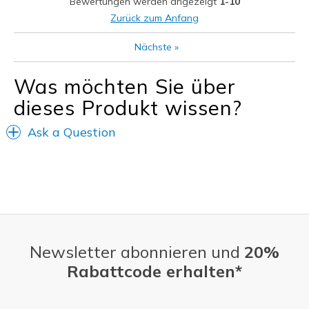
Bewertungen werden angezeigt
1-10
Going Out
Zurück zum Anfang
Width
Feels true to width
Nächste
»
Sizing
Feels true to size
Was möchten Sie über
dieses Produkt wissen?
Ask a Question
Newsletter abonnieren und
20%
Rabattcode erhalten*