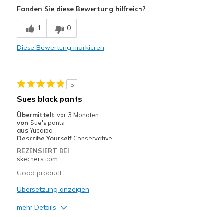
Vorteile
Fanden Sie diese Bewertung hilfreich?
Comfortable
1
0
Nachteile
Diese Bewertung markieren
Poor Quality
Geeignete Verwendung
5
Casual Wear
Sues black pants
Übermittelt
vor 3 Monaten
von
Sue's pants
aus
Yucaipa
Describe Yourself
Conservative
REZENSIERT BEI
skechers.com
Good product
Übersetzung anzeigen
mehr Details