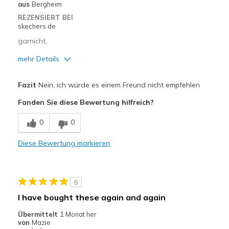
aus
Bergheim
REZENSIERT BEI
skechers.de
garnicht,
mehr Details
Nachteile
Fazit
Nein, ich würde es einem Freund nicht empfehlen
Schlechte Qualität
Fanden Sie diese Bewertung hilfreich?
Breite
Fühlen sich zu breit an
0
0
Größe
Fühlt sich zu groß an
Diese Bewertung markieren
5
I have bought these again and again
Übermittelt
1 Monat her
von
Mazie