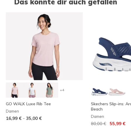
Das könnte dir auch gefallen
+4
GO WALK Luxe Rib Tee
Skechers Slip-ins: Arc
Beach
Damen
Damen
-
16,99 €
35,00 €
Reduziert von
auf
80,00 €
55,99 €